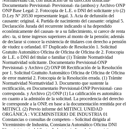
Normatividad cia, con indicación de su dirección domicilia-
Documentario Previsional- Previsional- ria (ambos) y Archivo ONP
ONP Base Legal: 2. Fotocopia de L.E. o DNI del solicitante y/o (2)
D.Ley Nº 20530 representante legal. 3. Acta de defunsión del
causante: original. 4. Partida de nacimiento del causante: original 5.
Declaración Jurada del recurrente indicando si ha dependido
económicamente del causan- te a su fallecimiento, si carece de renta
afec- ta, si tiene ingresos superiores al monto de la pensión; además
de declarar si conoce la existencia de titulares con derecho a pensión
de viudez u orfandad. 07 Duplicado de Resolución 1. Solicitud
Gratuito Automático Oficina de Oficina de Oficina de 2. Fotocopia
de L.E. o DNI del titular o familiar (1) Trámite Normatividad
Normatividad solicitante. Documentario Previsional-ONP
Previsional- y Archivo (2) ONP 08 Rectificación de la Resolución
por 1. Solicitud Grattuito Automático Oficina de Oficina de Oficina
de error material 2. Fotocopia de la Resolución errada. (1) Trámite
Normatividad Normatividad 3. Documento que sustente la
rectificación, en Documentario Previsional-ONP Previsional- caso
corresponda. y Archivo (2) ONP (1) La calificación es automática
en cuanto a la admisión de la solicitud. La procedencia del derecho
le corresponde a la ONP, en base a la documentación remitida por el
MITINCI. (2) Previo informe del MITINCI. UNIDAD
ORGÁNICA : VICEMINISTERIO DE INDUSTRIA 01
Constancias o consultas de competen- - Solicitud dirigida al
Viceministro de Industria, Constancia Automático Oficina DNI