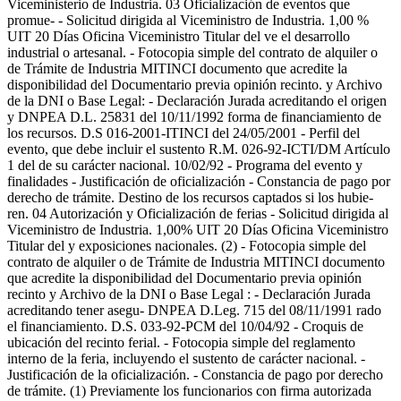
Viceministerio de Industria. 03 Oficialización de eventos que
promue- - Solicitud dirigida al Viceministro de Industria. 1,00 %
UIT 20 Días Oficina Viceministro Titular del ve el desarrollo
industrial o artesanal. - Fotocopia simple del contrato de alquiler o
de Trámite de Industria MITINCI documento que acredite la
disponibilidad del Documentario previa opinión recinto. y Archivo
de la DNI o Base Legal: - Declaración Jurada acreditando el origen
y DNPEA D.L. 25831 del 10/11/1992 forma de financiamiento de
los recursos. D.S 016-2001-ITINCI del 24/05/2001 - Perfil del
evento, que debe incluir el sustento R.M. 026-92-ICTI/DM Artículo
1 del de su carácter nacional. 10/02/92 - Programa del evento y
finalidades - Justificación de oficialización - Constancia de pago por
derecho de trámite. Destino de los recursos captados si los hubie-
ren. 04 Autorización y Oficialización de ferias - Solicitud dirigida al
Viceministro de Industria. 1,00% UIT 20 Días Oficina Viceministro
Titular del y exposiciones nacionales. (2) - Fotocopia simple del
contrato de alquiler o de Trámite de Industria MITINCI documento
que acredite la disponibilidad del Documentario previa opinión
recinto y Archivo de la DNI o Base Legal : - Declaración Jurada
acreditando tener asegu- DNPEA D.Leg. 715 del 08/11/1991 rado
el financiamiento. D.S. 033-92-PCM del 10/04/92 - Croquis de
ubicación del recinto ferial. - Fotocopia simple del reglamento
interno de la feria, incluyendo el sustento de carácter nacional. -
Justificación de la oficialización. - Constancia de pago por derecho
de trámite. (1) Previamente los funcionarios con firma autorizada