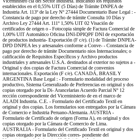
Viceministro cia del Sector Industria. indicando los requisitos
establecidos en el 0,55% UIT (5 Días) de Trámite DNPEA de
Industria Art. 113º de la Ley Nº 27444 Documentario Base Legal : -
Constancia de pago por derecho de trámite Consulta 10 Días y
Archivo Ley 27444 Art. 111º 1,50% UIT 02 Visación de
certificados de origen o - Fotocopia simple de Factura Comercial de
1,00% UIT Automático Oficina DNI-DPIQPF DNI de exportación
de productos industria- Exportación (F c/e). (1) de Trámite DNPEA-
DPD DNPEA les y artesanales conforme a Conve- - Constancia de
pago por derecho de trámite Documentario nios Internacionales; o
calificación de Requisitos Específicos y Archivo productos
industriales y artesanales U.S.A. destinados al exterior no sujetos a -
Original y dos copias de Factura Comercial de convenios
internacionales. Exportación (F c/e). CANADÁ, BRASIL Y
ARGENTINA Base Legal : - Formulario modalidad del proceso
productivo, Sistema Generalizado de Preferencias en original y dos
copias otorgado por la Di- Arancelarias Acuerdo Parcial Nº 12
rección correspondiente del Viceministerio de en el marco de
ALADI Industria. C.E. - Formulario del Certificado Textil en
original y dos copias. Los formularios son entregados por la Cámara
de Comercio e Industria Peruano-Alemania. AUSTRIA -
Formulario de Certificado de origen (Forma A), en original y dos
copias otorgado por la Cámara de Comercio de Lima.
AUSTRALIA - Formulario del Certificado Textil en original y dos
copias otorgado por la Dirección corres- pondiente del