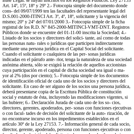
Base Legal: se hayan inscritos en los Registros Públicos. Ley 27153
Art. 14º, 15º, 18º y 29º 2.- Fotocopia simple del documento donde
cons- del 09/07/1999 ten las facultades del representante legal del
D.S.001-2000-ITINCI Art. 3º, 4º, 18º, solicitante y la vigencia del
mismo; 20º y 24º del 07/01/2000 3.- Fotocopia simple de la ficha
registral de los R.D. N° 845-2000-MITINCI-VMT-DNT. Registros
Públicos donde se encuentre del 01-11-00 inscrita la Sociedad; 4.-
Listado de los socios y directores del solici- tante, así como de todas
las personas natu- rales o jurídicas que participen indirectamente
mediante una persona jurídica en el Capital Social del solicitante.
Cuando el solicitante o cualquiera de las per- sonas jurídicas
indicadas en el párrafo ante- rior, tenga la naturaleza de una sociedad
anónima abierta, sólo se exigirá la relación de aquellos accionistas
cuya participación en el capital de dicha sociedad sea igual o ma-
yor al 2% (dos por ciento); 5.- Fotocopia simple de los documentos
de identificación oficial de cada uno de los socios y directores del
solicitante. En caso de ser alguno de los socios una persona jurídica,
deberá presentarse copia de la Escritura Pública de constitución
social y estatuto de ésta, incluyendo las modificaciones vigentes, si
las hubiere; 6.- Declaración Jurada de cada uno de los so- cios,
directores, gerentes, apoderados, per- sonas con funciones ejecutivas
o con facul- tades de decisión del solicitante de la auto- rización, de
no encontrarse incurso en los impedimentos establecidos en el
artículo 30º de la Ley 27153. 7.- Información general de cada socio,
director, gerente, apoderado, persona con funciones ejecutivas o con