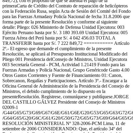
849,72), con el propósito de que se atienda el pago de la
primeraCarta de Crédito del Contrato de reparación de helicópteros
con la Federación Rusa, según Acta de Sesión del Comité del Fondo
para las Fuerzas Armadasy Policía Nacional de fecha 31.8.2006 que
forma parte de la presente Resolución y conforme al siguiente
detalle: Pliego: 026 Ministerio de Defensa Unidad Ejecutora: 003
Ejército Peruano hasta por S/. 3 180 393.69 Unidad Ejecutora: 005
Fuerza Aérea del Perú hasta por S/. 4 042 456.03 TOTAL A
TRANSFERIR hasta por S/. 7 222 849,72 =========== Artículo
2º.- El egreso que demande el cumplimiento de la presente
Resolución, se aplicará al Presupuesto Institucional Modificado del
Pliego 001 Presidencia delConsejo de Ministros, Unidad Ejecutora
003 Secretaría General - PCM, Actividad 1.21419 Fondo para las
Fuerzas Armadas y Policía Nacional, Grupo Genéricode Gasto 4.00
Otros Gastos Corrientes y Fuente de Financiamiento 01: Canon,
Sobrecanon, Regalías y Participaciones. Artículo 3º.- Encargar a la
Oficina General de Administración de la Presidencia del Consejo de
Ministros, el debido cumplimiento de lo dispuesto en la
presenteResolución. Regístrese, comuníquese y publíquese.JORGE
DEL CASTILLO GÁLVEZ Presidente del Consejo de Ministros
02009-1
/G44/G65/G73/G69/G67/G6E/G61/G6E/G20/G53/G65/G63/G72/G
/G64/G65/G20/G6C/G61/G20/G50/G72/G65/G73/G69/G64/G65/G
RESOLUCIÓN MINISTERIAL Nº 328-2006-PCM Lima, 11 de
setiembre de 2006 CONSIDERANDO: Que, el artículo 34º del