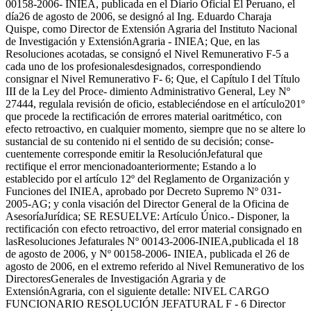
00158-2006- INIEA, publicada en el Diario Oficial El Peruano, el
día26 de agosto de 2006, se designó al Ing. Eduardo Charaja
Quispe, como Director de Extensión Agraria del Instituto Nacional
de Investigación y ExtensiónAgraria - INIEA; Que, en las
Resoluciones acotadas, se consignó el Nivel Remunerativo F-5 a
cada uno de los profesionalesdesignados, correspondiendo
consignar el Nivel Remunerativo F- 6; Que, el Capítulo I del Título
III de la Ley del Proce- dimiento Administrativo General, Ley Nº
27444, regulala revisión de oficio, estableciéndose en el artículo201º
que procede la rectificación de errores material oaritmético, con
efecto retroactivo, en cualquier momento, siempre que no se altere lo
sustancial de su contenido ni el sentido de su decisión; conse-
cuentemente corresponde emitir la ResoluciónJefatural que
rectifique el error mencionadoanteriormente; Estando a lo
establecido por el artículo 12º del Reglamento de Organización y
Funciones del INIEA, aprobado por Decreto Supremo Nº 031-
2005-AG; y conla visación del Director General de la Oficina de
AsesoríaJurídica; SE RESUELVE: Artículo Único.- Disponer, la
rectificación con efecto retroactivo, del error material consignado en
lasResoluciones Jefaturales Nº 00143-2006-INIEA,publicada el 18
de agosto de 2006, y Nº 00158-2006- INIEA, publicada el 26 de
agosto de 2006, en el extremo referido al Nivel Remunerativo de los
DirectoresGenerales de Investigación Agraria y de
ExtensiónAgraria, con el siguiente detalle: NIVEL CARGO
FUNCIONARIO RESOLUCIÓN JEFATURAL F - 6 Director