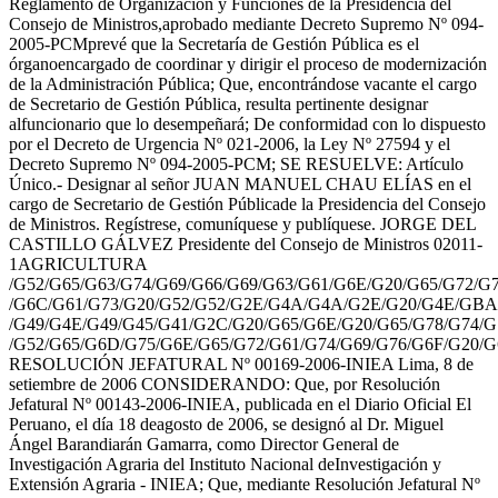
Reglamento de Organización y Funciones de la Presidencia del
Consejo de Ministros,aprobado mediante Decreto Supremo Nº 094-
2005-PCMprevé que la Secretaría de Gestión Pública es el
órganoencargado de coordinar y dirigir el proceso de modernización
de la Administración Pública; Que, encontrándose vacante el cargo
de Secretario de Gestión Pública, resulta pertinente designar
alfuncionario que lo desempeñará; De conformidad con lo dispuesto
por el Decreto de Urgencia Nº 021-2006, la Ley Nº 27594 y el
Decreto Supremo Nº 094-2005-PCM; SE RESUELVE: Artículo
Único.- Designar al señor JUAN MANUEL CHAU ELÍAS en el
cargo de Secretario de Gestión Públicade la Presidencia del Consejo
de Ministros. Regístrese, comuníquese y publíquese. JORGE DEL
CASTILLO GÁLVEZ Presidente del Consejo de Ministros 02011-
1AGRICULTURA
/G52/G65/G63/G74/G69/G66/G69/G63/G61/G6E/G20/G65/G72/G
/G6C/G61/G73/G20/G52/G52/G2E/G4A/G4A/G2E/G20/G4E/GBA/
/G49/G4E/G49/G45/G41/G2C/G20/G65/G6E/G20/G65/G78/G74/
/G52/G65/G6D/G75/G6E/G65/G72/G61/G74/G69/G76/G6F/G20/G
RESOLUCIÓN JEFATURAL Nº 00169-2006-INIEA Lima, 8 de
setiembre de 2006 CONSIDERANDO: Que, por Resolución
Jefatural Nº 00143-2006-INIEA, publicada en el Diario Oficial El
Peruano, el día 18 deagosto de 2006, se designó al Dr. Miguel
Ángel Barandiarán Gamarra, como Director General de
Investigación Agraria del Instituto Nacional deInvestigación y
Extensión Agraria - INIEA; Que, mediante Resolución Jefatural Nº