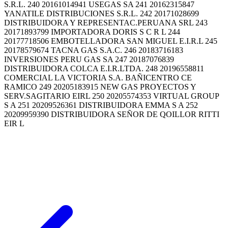
S.R.L. 240 20161014941 USEGAS SA 241 20162315847
YANATILE DISTRIBUCIONES S.R.L. 242 20171028699
DISTRIBUIDORA Y REPRESENTAC.PERUANA SRL 243
20171893799 IMPORTADORA DORIS S C R L 244
20177718506 EMBOTELLADORA SAN MIGUEL E.I.R.L 245
20178579674 TACNA GAS S.A.C. 246 20183716183
INVERSIONES PERU GAS SA 247 20187076839
DISTRIBUIDORA COLCA E.I.R.LTDA. 248 20196558811
COMERCIAL LA VICTORIA S.A. BAÑICENTRO CE
RAMICO 249 20205183915 NEW GAS PROYECTOS Y
SERV.SAGITARIO EIRL 250 20205574353 VIRTUAL GROUP
S A 251 20209526361 DISTRIBUIDORA EMMA S A 252
20209959390 DISTRIBUIDORA SEÑOR DE QOILLOR RITTI
EIR L