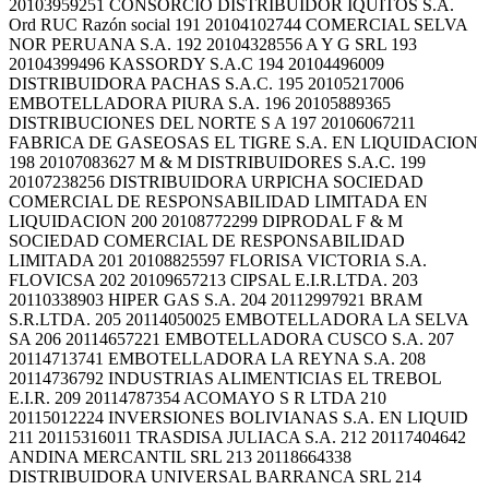
20103959251 CONSORCIO DISTRIBUIDOR IQUITOS S.A.
Ord RUC Razón social 191 20104102744 COMERCIAL SELVA
NOR PERUANA S.A. 192 20104328556 A Y G SRL 193
20104399496 KASSORDY S.A.C 194 20104496009
DISTRIBUIDORA PACHAS S.A.C. 195 20105217006
EMBOTELLADORA PIURA S.A. 196 20105889365
DISTRIBUCIONES DEL NORTE S A 197 20106067211
FABRICA DE GASEOSAS EL TIGRE S.A. EN LIQUIDACION
198 20107083627 M & M DISTRIBUIDORES S.A.C. 199
20107238256 DISTRIBUIDORA URPICHA SOCIEDAD
COMERCIAL DE RESPONSABILIDAD LIMITADA EN
LIQUIDACION 200 20108772299 DIPRODAL F & M
SOCIEDAD COMERCIAL DE RESPONSABILIDAD
LIMITADA 201 20108825597 FLORISA VICTORIA S.A.
FLOVICSA 202 20109657213 CIPSAL E.I.R.LTDA. 203
20110338903 HIPER GAS S.A. 204 20112997921 BRAM
S.R.LTDA. 205 20114050025 EMBOTELLADORA LA SELVA
SA 206 20114657221 EMBOTELLADORA CUSCO S.A. 207
20114713741 EMBOTELLADORA LA REYNA S.A. 208
20114736792 INDUSTRIAS ALIMENTICIAS EL TREBOL
E.I.R. 209 20114787354 ACOMAYO S R LTDA 210
20115012224 INVERSIONES BOLIVIANAS S.A. EN LIQUID
211 20115316011 TRASDISA JULIACA S.A. 212 20117404642
ANDINA MERCANTIL SRL 213 20118664338
DISTRIBUIDORA UNIVERSAL BARRANCA SRL 214