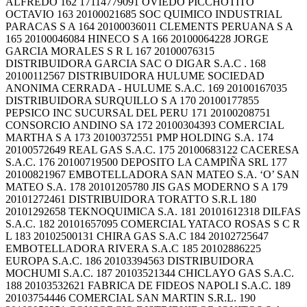
ALFREDO 162 17114779091 OVIEDO PICCHOTITO
OCTAVIO 163 20100021685 SOC QUIMICO INDUSTRIAL
PARACAS S A 164 20100036011 CLEMENTS PERUANA S A
165 20100046084 HINECO S A 166 20100064228 JORGE
GARCIA MORALES S R L 167 20100076315
DISTRIBUIDORA GARCIA SAC O DIGAR S.A.C . 168
20100112567 DISTRIBUIDORA HULUME SOCIEDAD
ANONIMA CERRADA - HULUME S.A.C. 169 20100167035
DISTRIBUIDORA SURQUILLO S A 170 20100177855
PEPSICO INC SUCURSAL DEL PERU 171 20100208751
CONSORCIO ANDINO SA 172 20100304393 COMERCIAL
MARTHA S A 173 20100372551 PMP HOLDING S.A. 174
20100572649 REAL GAS S.A.C. 175 20100683122 CACERESA
S.A.C. 176 20100719500 DEPOSITO LA CAMPIÑA SRL 177
20100821967 EMBOTELLADORA SAN MATEO S.A. ‘O’ SAN
MATEO S.A. 178 20101205780 JIS GAS MODERNO S A 179
20101272461 DISTRIBUIDORA TORATTO S.R.L 180
20101292658 TEKNOQUIMICA S.A. 181 20101612318 DILFAS
S.A.C. 182 20101657095 COMERCIAL YATACO ROSAS S C R
L 183 20102500131 CHIRA GAS S.A.C 184 20102725647
EMBOTELLADORA RIVERA S.A.C 185 20102886225
EUROPA S.A.C. 186 20103394563 DISTRIBUIDORA
MOCHUMI S.A.C. 187 20103521344 CHICLAYO GAS S.A.C.
188 20103532621 FABRICA DE FIDEOS NAPOLI S.A.C. 189
20103754446 COMERCIAL SAN MARTIN S.R.L. 190