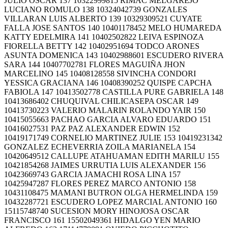
JULIO OSCAR 137 10322999815 RIMAC MELGAREJO
LUCIANO ROMULO 138 10324042739 GONZALES
VILLARAN LUIS ALBERTO 139 10329309521 CUYATE
FALLA JOSE SANTOS 140 10401178452 MELO HUMAREDA
KATTY EDELMIRA 141 10402502822 LEIVA ESPINOZA
FIORELLA BETTY 142 10402951694 TODCO ARONES
ASUNTA DOMENICA 143 10402988601 ESCUDERO RIVERA
SARA 144 10407702781 FLORES MAGUIÑA JHON
MARCELINO 145 10408128558 SIVINCHA CONDORI
YESSICA GRACIANA 146 10408390252 QUISPE CAPCHA
FABIOLA 147 10413502778 CASTILLA PURE GABRIELA 148
10413686402 CHUQUIVAL CHILICASEPA OSCAR 149
10413730223 VALERIO MALARIN ROLANDO YAIR 150
10415055663 PACHAO GARCIA ALVARO EDUARDO 151
10416027531 PAZ PAZ ALEXANDER EDWIN 152
10419171749 CORNELIO MARTINEZ JULIE 153 10419231342
GONZALEZ ECHEVERRIA ZOILA MARIANELA 154
10420649512 CALLUPE ATAHUAMAN EDITH MARILU 155
10421854268 JAIMES URRUTIA LUIS ALEXANDER 156
10423669743 GARCIA JAMACHI ROSA LINA 157
10425947287 FLORES PEREZ MARCO ANTONIO 158
10431108475 MAMANI BUTRON OLGA HERMELINDA 159
10432287721 ESCUDERO LOPEZ MARCIAL ANTONIO 160
15115748740 SUCESION MORY HINOJOSA OSCAR
FRANCISCO 161 15502049361 HIDALGO YEN MARIO