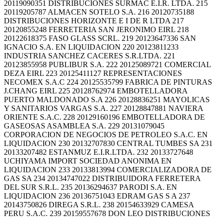
20119090351 DISTRIBUCIONES SURMAC E.I.R. LTDA. 215
20119205787 ALMACEN SOTELO S.A. 216 20120735188
DISTRIBUCIONES HORIZONTE E I DE R LTDA 217
20120855248 FERRETERIA SAN JERONIMO EIRL 218
20122618375 FASO GLASS SCRL. 219 20123647336 SAN
IGNACIO S.A. EN LIQUIDACION 220 20123811233
INDUSTRIA SANCHEZ CACERES S.R.LTDA. 221
20123855958 PUBLIBUR S.A. 222 20125089721 COMERCIAL
DEZA EIRL 223 20125411127 REPRESENTACIONES
NECOMEX S.A.C 224 20125535799 FABRICA DE PINTURAS
J.CHANG EIRL 225 20128762974 EMBOTELLADORA
PUERTO MALDONADO S.A 226 20128836251 MAYOLICAS
Y SANITARIOS VARGAS S.A. 227 20128847881 NAVIERA
ORIENTE S.A.C. 228 20129160196 EMBOTELLADORA DE
GASEOSAS ASAMBLEA S.A. 229 20131079045
CORPORACION DE NEGOCIOS DE PETROLEO S.A.C. EN
LIQUIDACION 230 20132707830 CENTRAL TUMBES SA 231
20133207482 ESTANMUZ E.I.R.LTDA. 232 20133727648
UCHIYAMA IMPORT SOCIEDAD ANONIMA EN
LIQUIDACION 233 20133813994 COMERCIALIZADORA DE
GAS SA 234 20134747022 DISTRIBUIDORA FERRETERA
DEL SUR S.R.L. 235 20136294637 PARODI S.A. EN
LIQUIDACION 236 20136751043 EDRAM GAS S A 237
20143750826 DIREGA S.R.L. 238 20154633929 CAMESA
PERU S.A.C. 239 20159557678 DON LEO DISTRIBUCIONES