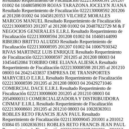
Resultado Requerimiento de Fiscalización 0222130008591 201207
01002 04 10480589039 ROJAS TARAZONA JOCELYN JUANA
Resultado Requerimiento de Fiscalización 0222130008592 201206
al 201208 01002 04 10458120353 VILCHEZ MORALES
MARCOS MANUEL Resultado Requerimiento de Fiscalización
0222130008593 201207 al 201208 01002 04 20487822729 M & F
NEGOCIOS GENERALES E.I.R.L Resultado Requerimiento de
Fiscalización 0222130008594 201208 01002 04 10460144090
RIBEIRO BRITTO ALUIZIO Resultado Requerimiento de
Fiscalización 0222130008595 201207 01002 04 10067930342
RIVAS MARTINEZ LUIS ENRIQUE Resultado Requerimiento
de Fiscalización 0222130008597 201205 al 201208 08003 04
10454452084 TORIBIO ORE ELIANA ALIESKA Resultado
Requerimiento de Fiscalización 0222130008598 201205 al 201210
08003 04 20421433837 EMPRESA DE TRANSPORTES
MARYCIELO E.I.R.L Resultado Requerimiento de Fiscalización
0222130008599 201205 al 201208 08003 04 20429271046
COMERCIAL DACE E.I.R.L Resultado Requerimiento de
Fiscalización 0222130008600 201205 al 201210 08003 04
20549000313 COMERCIALIZADORA Y DISTRIBUIDORA
CINMAF E.I.R.L Resultado Requerimiento de Fiscalización
0222130008601 201205 al 201210 08003 04 10028363911
ROBLES RETO FRANCIS JEAN PAUL Resultado
Requerimiento de Fiscalización 0221130009045 201001 a 201012
03084 05 10028363911 ROBLES RETO FRANCIS JEAN PAUL