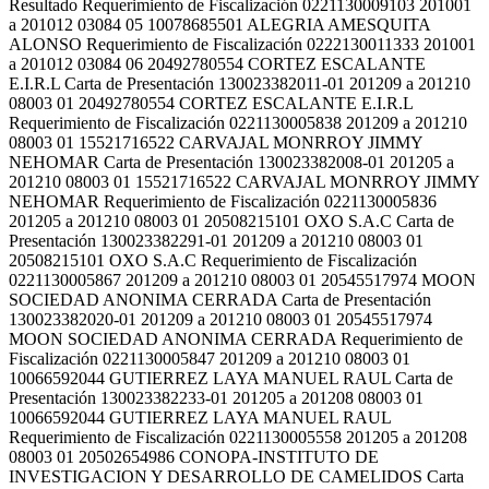
Resultado Requerimiento de Fiscalización 0221130009103 201001
a 201012 03084 05 10078685501 ALEGRIA AMESQUITA
ALONSO Requerimiento de Fiscalización 0222130011333 201001
a 201012 03084 06 20492780554 CORTEZ ESCALANTE
E.I.R.L Carta de Presentación 130023382011-01 201209 a 201210
08003 01 20492780554 CORTEZ ESCALANTE E.I.R.L
Requerimiento de Fiscalización 0221130005838 201209 a 201210
08003 01 15521716522 CARVAJAL MONRROY JIMMY
NEHOMAR Carta de Presentación 130023382008-01 201205 a
201210 08003 01 15521716522 CARVAJAL MONRROY JIMMY
NEHOMAR Requerimiento de Fiscalización 0221130005836
201205 a 201210 08003 01 20508215101 OXO S.A.C Carta de
Presentación 130023382291-01 201209 a 201210 08003 01
20508215101 OXO S.A.C Requerimiento de Fiscalización
0221130005867 201209 a 201210 08003 01 20545517974 MOON
SOCIEDAD ANONIMA CERRADA Carta de Presentación
130023382020-01 201209 a 201210 08003 01 20545517974
MOON SOCIEDAD ANONIMA CERRADA Requerimiento de
Fiscalización 0221130005847 201209 a 201210 08003 01
10066592044 GUTIERREZ LAYA MANUEL RAUL Carta de
Presentación 130023382233-01 201205 a 201208 08003 01
10066592044 GUTIERREZ LAYA MANUEL RAUL
Requerimiento de Fiscalización 0221130005558 201205 a 201208
08003 01 20502654986 CONOPA-INSTITUTO DE
INVESTIGACION Y DESARROLLO DE CAMELIDOS Carta