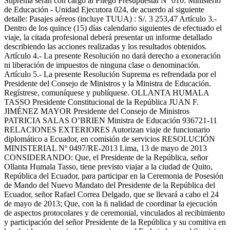
Suprema serán con cargo al Pliego Presupuestal Nº 010: Ministerio
de Educación - Unidad Ejecutora 024, de acuerdo al siguiente
detalle: Pasajes aéreos (incluye TUUA) : S/. 3 253,47 Artículo 3.-
Dentro de los quince (15) días calendario siguientes de efectuado el
viaje, la citada profesional deberá presentar un informe detallado
describiendo las acciones realizadas y los resultados obtenidos.
Artículo 4.- La presente Resolución no dará derecho a exoneración
ni liberación de impuestos de ninguna clase o denominación.
Artículo 5.- La presente Resolución Suprema es refrendada por el
Presidente del Consejo de Ministros y la Ministra de Educación.
Regístrese, comuníquese y publíquese. OLLANTA HUMALA
TASSO Presidente Constitucional de la República JUAN F.
JIMÉNEZ MAYOR Presidente del Consejo de Ministros
PATRICIA SALAS O’BRIEN Ministra de Educación 936721-11
RELACIONES EXTERIORES Autorizan viaje de funcionario
diplomático a Ecuador, en comisión de servicios RESOLUCIÓN
MINISTERIAL Nº 0497/RE-2013 Lima, 13 de mayo de 2013
CONSIDERANDO: Que, el Presidente de la República, señor
Ollanta Humala Tasso, tiene previsto viajar a la ciudad de Quito,
República del Ecuador, para participar en la Ceremonia de Posesión
de Mando del Nuevo Mandato del Presidente de la República del
Ecuador, señor Rafael Correa Delgado, que se llevará a cabo el 24
de mayo de 2013; Que, con la ﬁ nalidad de coordinar la ejecución
de aspectos protocolares y de ceremonial, vinculados al recibimiento
y participación del señor Presidente de la República y su comitiva en