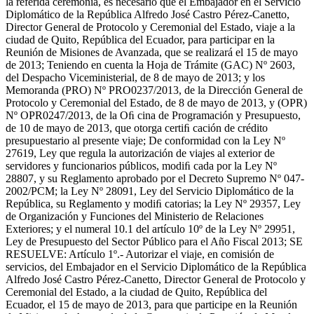
la referida ceremonia, es necesario que el Embajador en el Servicio
Diplomático de la República Alfredo José Castro Pérez-Canetto,
Director General de Protocolo y Ceremonial del Estado, viaje a la
ciudad de Quito, República del Ecuador, para participar en la
Reunión de Misiones de Avanzada, que se realizará el 15 de mayo
de 2013; Teniendo en cuenta la Hoja de Trámite (GAC) Nº 2603,
del Despacho Viceministerial, de 8 de mayo de 2013; y los
Memoranda (PRO) Nº PRO0237/2013, de la Dirección General de
Protocolo y Ceremonial del Estado, de 8 de mayo de 2013, y (OPR)
Nº OPR0247/2013, de la Oﬁ cina de Programación y Presupuesto,
de 10 de mayo de 2013, que otorga certiﬁ cación de crédito
presupuestario al presente viaje; De conformidad con la Ley Nº
27619, Ley que regula la autorización de viajes al exterior de
servidores y funcionarios públicos, modiﬁ cada por la Ley Nº
28807, y su Reglamento aprobado por el Decreto Supremo Nº 047-
2002/PCM; la Ley Nº 28091, Ley del Servicio Diplomático de la
República, su Reglamento y modiﬁ catorias; la Ley Nº 29357, Ley
de Organización y Funciones del Ministerio de Relaciones
Exteriores; y el numeral 10.1 del artículo 10º de la Ley Nº 29951,
Ley de Presupuesto del Sector Público para el Año Fiscal 2013; SE
RESUELVE: Artículo 1º.- Autorizar el viaje, en comisión de
servicios, del Embajador en el Servicio Diplomático de la República
Alfredo José Castro Pérez-Canetto, Director General de Protocolo y
Ceremonial del Estado, a la ciudad de Quito, República del
Ecuador, el 15 de mayo de 2013, para que participe en la Reunión