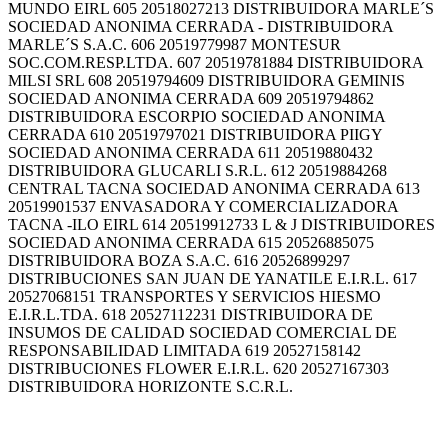
MUNDO EIRL 605 20518027213 DISTRIBUIDORA MARLE´S
SOCIEDAD ANONIMA CERRADA - DISTRIBUIDORA
MARLE´S S.A.C. 606 20519779987 MONTESUR
SOC.COM.RESP.LTDA. 607 20519781884 DISTRIBUIDORA
MILSI SRL 608 20519794609 DISTRIBUIDORA GEMINIS
SOCIEDAD ANONIMA CERRADA 609 20519794862
DISTRIBUIDORA ESCORPIO SOCIEDAD ANONIMA
CERRADA 610 20519797021 DISTRIBUIDORA PIIGY
SOCIEDAD ANONIMA CERRADA 611 20519880432
DISTRIBUIDORA GLUCARLI S.R.L. 612 20519884268
CENTRAL TACNA SOCIEDAD ANONIMA CERRADA 613
20519901537 ENVASADORA Y COMERCIALIZADORA
TACNA -ILO EIRL 614 20519912733 L & J DISTRIBUIDORES
SOCIEDAD ANONIMA CERRADA 615 20526885075
DISTRIBUIDORA BOZA S.A.C. 616 20526899297
DISTRIBUCIONES SAN JUAN DE YANATILE E.I.R.L. 617
20527068151 TRANSPORTES Y SERVICIOS HIESMO
E.I.R.L.TDA. 618 20527112231 DISTRIBUIDORA DE
INSUMOS DE CALIDAD SOCIEDAD COMERCIAL DE
RESPONSABILIDAD LIMITADA 619 20527158142
DISTRIBUCIONES FLOWER E.I.R.L. 620 20527167303
DISTRIBUIDORA HORIZONTE S.C.R.L.