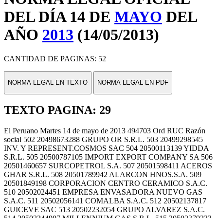
DEL DÍA 14 DE
MAYO
DEL
AÑO
2013
(14/05/2013)
CANTIDAD DE PAGINAS: 52
NORMA LEGAL EN TEXTO
NORMA LEGAL EN PDF
TEXTO PAGINA: 29
El Peruano Martes 14 de mayo de 2013 494703 Ord RUC Razón
social 502 20498673288 GRUPO OR S.R.L. 503 20499298545
INV. Y REPRESENT.COSMOS SAC 504 20500113139 YIDDA
S.R.L. 505 20500787105 IMPORT EXPORT COMPANY SA 506
20501460657 SURCOPETROL S.A. 507 20501598411 ACEROS
GHAR S.R.L. 508 20501789942 ALARCON HNOS.S.A. 509
20501849198 CORPORACION CENTRO CERAMICO S.A.C.
510 20502024451 EMPRESA ENVASADORA NUEVO GAS
S.A.C. 511 20502056141 COMALBA S.A.C. 512 20502137817
GUICEVE SAC 513 20502232054 GRUPO ALVAREZ S.A.C.