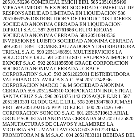
20510150296 COMERCIAL EMICH EIRL 585 20510156499
VIPRASA IMPORT & EXPORT SOCIEDAD COMERCIAL DE
RESPONSABILIDAD LIMITADA EN LIQUIDACION 586
20510669526 DISTRIBUIDORA DE PRODUCTOS LIDERES
SOCIEDAD ANONIMA CERRADA EN LIQUIDACION-
DIPROLI S.A.C. 587 20510761686 GRUPO RROJAS
SOCIEDAD ANONIMA CERRADA 588 20510848536
INVERSIONES LUISITO SOCIEDAD ANONIMA CERRADA
589 20511183911 COMERCIALIZADORA Y DISTRIBUIDORA
TRIGAL S.A.C. 590 20511468591 MULTISERVICIOS LA
SOLUCION E.I.R.L. 591 20511618071 VALPRASA IMPORT Y
EXPORT S.A.C. 592 20511856508 GRACE CORPORATION
SOCIEDAD ANONIMA CERRADA - GRACE
CORPORATION S.A.C. 593 20512025031 DISTRIBUIDORA
VALERIANO CAJAVILCA S.A.C. 594 20512743936
CORPORACION MARCO J & M SOCIEDAD ANONIMA
CERRADA 595 20512846310 CORPORACION INDUSTRIAL
SANTA CRUZ S.A. 596 20513751142 COSAQUE E.I.R.L 597
20513819391 GLODUGAL E.I.R.L. 598 20513847689 JUMASI
EIRL 599 20513921676 PEPITO E.I.R.L. 600 20514261696
CORPORACION SONCCO S.A.C. 601 20515710613 ARIAL
GROUP SOCIEDAD ANONIMA CERRADA 602 20516125820
MANUFACTURAS DE CLAVOS Y ALAMBRES LA
VICTORIA SAC - MANCLAVO SAC 603 20517531945
PROMOTORA M & M S.A.C. 604 20517833101 BEBIDAS DEL