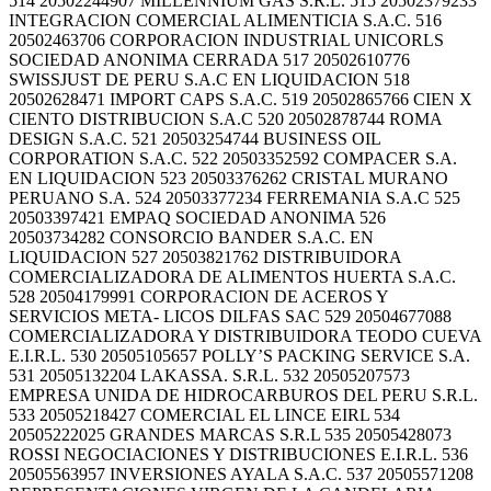
514 20502244907 MILLENNIUM GAS S.R.L. 515 20502379233
INTEGRACION COMERCIAL ALIMENTICIA S.A.C. 516
20502463706 CORPORACION INDUSTRIAL UNICORLS
SOCIEDAD ANONIMA CERRADA 517 20502610776
SWISSJUST DE PERU S.A.C EN LIQUIDACION 518
20502628471 IMPORT CAPS S.A.C. 519 20502865766 CIEN X
CIENTO DISTRIBUCION S.A.C 520 20502878744 ROMA
DESIGN S.A.C. 521 20503254744 BUSINESS OIL
CORPORATION S.A.C. 522 20503352592 COMPACER S.A.
EN LIQUIDACION 523 20503376262 CRISTAL MURANO
PERUANO S.A. 524 20503377234 FERREMANIA S.A.C 525
20503397421 EMPAQ SOCIEDAD ANONIMA 526
20503734282 CONSORCIO BANDER S.A.C. EN
LIQUIDACION 527 20503821762 DISTRIBUIDORA
COMERCIALIZADORA DE ALIMENTOS HUERTA S.A.C.
528 20504179991 CORPORACION DE ACEROS Y
SERVICIOS META- LICOS DILFAS SAC 529 20504677088
COMERCIALIZADORA Y DISTRIBUIDORA TEODO CUEVA
E.I.R.L. 530 20505105657 POLLY’S PACKING SERVICE S.A.
531 20505132204 LAKASSA. S.R.L. 532 20505207573
EMPRESA UNIDA DE HIDROCARBUROS DEL PERU S.R.L.
533 20505218427 COMERCIAL EL LINCE EIRL 534
20505222025 GRANDES MARCAS S.R.L 535 20505428073
ROSSI NEGOCIACIONES Y DISTRIBUCIONES E.I.R.L. 536
20505563957 INVERSIONES AYALA S.A.C. 537 20505571208