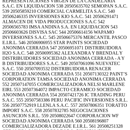
REPRESENTACIONES VIRGEN DE LA CANDELARIA
S.A.C. EN LIQUIDACION 538 20505635702 SEMOPAN S.A.C.
539 20505859210 COMERCIAL CARMELITA S.A.C. 540
20506246335 INVERSIONES KIO S.A.C. 541 20506291471
ALMACEN DE VIDA PRODUCCIONES S.A.C 542
20506565783 IMSA ANDINA S.A. EN LIQUIDACION 543
20506603626 DISVISA SAC 544 20506614156 WAPAMO
INVERSIONES S.A.C. 545 20506675376 MERCANTIL PASCO
E.I.R.L. 546 20506906955 STAR PAINTS SOCIEDAD
ANONIMA CERRADA 547 20506951071 DISTRIBUIDORA
H2O S.A.C. 548 20506995362 ALEXANDRA Y BRENDAL Y
DISTRIBUIDORES SOCIEDAD ANONIMA CERRADA - A Y
B DISTRIBUIDORES S.A.C. 549 20507061096 NUEVATEC
S.A.C. 550 20507093532 DISTRIBUIDORA RENACER
SOCIEDAD ANONIMA CERRADA 551 20507130322 PAINT’S
CORPORATION TAMSA SOCIEDAD ANONIMA CERRADA
552 20507147055 COMERCIALIZADORA NELSI MARLENE
EIRL 553 20507364072 IMPACTO CERAMICO SOCIEDAD
ANONIMA CERRADA 554 20507421726 IC TRADING PERU
S.A.C. 555 20507583386 PERU PACIFIC INVERSIONES S.R.L.
556 20507752919 LLENLA S.A.C. 557 20507806351 TORATTO
IMPORT S.A.C. 558 20507832785 NEGOCIACIONES
ASUNCION S.R.L. 559 20508022647 CORPORACION WF
SOCIEDAD ANONIMA CERRADA 560 20508196807
COMERCIALIZADORA DEZADE E.I.R.L. 561 20508251328