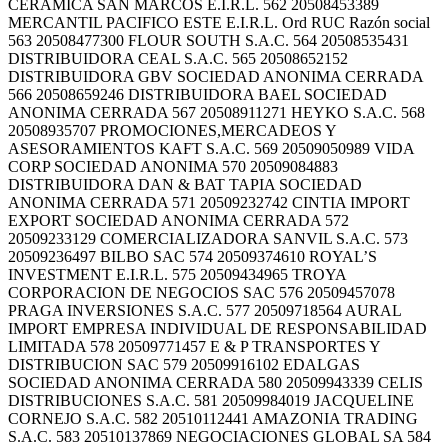
CERAMICA SAN MARCOS E.I.R.L. 562 20508453389
MERCANTIL PACIFICO ESTE E.I.R.L. Ord RUC Razón social
563 20508477300 FLOUR SOUTH S.A.C. 564 20508535431
DISTRIBUIDORA CEAL S.A.C. 565 20508652152
DISTRIBUIDORA GBV SOCIEDAD ANONIMA CERRADA
566 20508659246 DISTRIBUIDORA BAEL SOCIEDAD
ANONIMA CERRADA 567 20508911271 HEYKO S.A.C. 568
20508935707 PROMOCIONES,MERCADEOS Y
ASESORAMIENTOS KAFT S.A.C. 569 20509050989 VIDA
CORP SOCIEDAD ANONIMA 570 20509084883
DISTRIBUIDORA DAN & BAT TAPIA SOCIEDAD
ANONIMA CERRADA 571 20509232742 CINTIA IMPORT
EXPORT SOCIEDAD ANONIMA CERRADA 572
20509233129 COMERCIALIZADORA SANVIL S.A.C. 573
20509236497 BILBO SAC 574 20509374610 ROYAL’S
INVESTMENT E.I.R.L. 575 20509434965 TROYA
CORPORACION DE NEGOCIOS SAC 576 20509457078
PRAGA INVERSIONES S.A.C. 577 20509718564 AURAL
IMPORT EMPRESA INDIVIDUAL DE RESPONSABILIDAD
LIMITADA 578 20509771457 E & P TRANSPORTES Y
DISTRIBUCION SAC 579 20509916102 EDALGAS
SOCIEDAD ANONIMA CERRADA 580 20509943339 CELIS
DISTRIBUCIONES S.A.C. 581 20509984019 JACQUELINE
CORNEJO S.A.C. 582 20510112441 AMAZONIA TRADING
S.A.C. 583 20510137869 NEGOCIACIONES GLOBAL SA 584