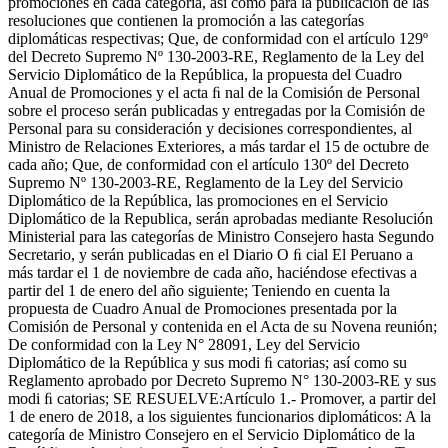
promociones en cada categoría, así como para la publicación de las
resoluciones que contienen la promoción a las categorías
diplomáticas respectivas; Que, de conformidad con el artículo 129º
del Decreto Supremo Nº 130-2003-RE, Reglamento de la Ley del
Servicio Diplomático de la República, la propuesta del Cuadro
Anual de Promociones y el acta ﬁ nal de la Comisión de Personal
sobre el proceso serán publicadas y entregadas por la Comisión de
Personal para su consideración y decisiones correspondientes, al
Ministro de Relaciones Exteriores, a más tardar el 15 de octubre de
cada año; Que, de conformidad con el artículo 130º del Decreto
Supremo Nº 130-2003-RE, Reglamento de la Ley del Servicio
Diplomático de la República, las promociones en el Servicio
Diplomático de la Republica, serán aprobadas mediante Resolución
Ministerial para las categorías de Ministro Consejero hasta Segundo
Secretario, y serán publicadas en el Diario O ﬁ cial El Peruano a
más tardar el 1 de noviembre de cada año, haciéndose efectivas a
partir del 1 de enero del año siguiente; Teniendo en cuenta la
propuesta de Cuadro Anual de Promociones presentada por la
Comisión de Personal y contenida en el Acta de su Novena reunión;
De conformidad con la Ley N° 28091, Ley del Servicio
Diplomático de la República y sus modi ﬁ catorias; así como su
Reglamento aprobado por Decreto Supremo N° 130-2003-RE y sus
modi ﬁ catorias; SE RESUELVE:Artículo 1.- Promover, a partir del
1 de enero de 2018, a los siguientes funcionarios diplomáticos: A la
categoría de Ministro Consejero en el Servicio Diplomático de la