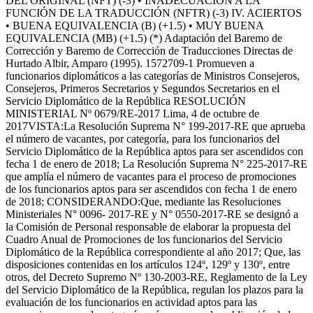
DEL ORIGINAL (NFT) (-3) • INADECUACIÓN A LA
FUNCIÓN DE LA TRADUCCIÓN (NFTR) (-3) IV. ACIERTOS
• BUENA EQUIVALENCIA (B) (+1.5) • MUY BUENA
EQUIVALENCIA (MB) (+1.5) (*) Adaptación del Baremo de
Corrección y Baremo de Corrección de Traducciones Directas de
Hurtado Albir, Amparo (1995). 1572709-1 Promueven a
funcionarios diplomáticos a las categorías de Ministros Consejeros,
Consejeros, Primeros Secretarios y Segundos Secretarios en el
Servicio Diplomático de la República RESOLUCIÓN
MINISTERIAL Nº 0679/RE-2017 Lima, 4 de octubre de
2017VISTA:La Resolución Suprema N° 199-2017-RE que aprueba
el número de vacantes, por categoría, para los funcionarios del
Servicio Diplomático de la República aptos para ser ascendidos con
fecha 1 de enero de 2018; La Resolución Suprema N° 225-2017-RE
que amplía el número de vacantes para el proceso de promociones
de los funcionarios aptos para ser ascendidos con fecha 1 de enero
de 2018; CONSIDERANDO:Que, mediante las Resoluciones
Ministeriales N° 0096- 2017-RE y N° 0550-2017-RE se designó a
la Comisión de Personal responsable de elaborar la propuesta del
Cuadro Anual de Promociones de los funcionarios del Servicio
Diplomático de la República correspondiente al año 2017; Que, las
disposiciones contenidas en los artículos 124º, 129º y 130º, entre
otros, del Decreto Supremo Nº 130-2003-RE, Reglamento de la Ley
del Servicio Diplomático de la República, regulan los plazos para la
evaluación de los funcionarios en actividad aptos para las