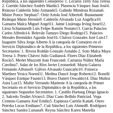
República, a los siguientes Consejeros: 1. Lecaros Terry Ana Teresa
2. Garrido Sánchez Andrés Martín3. Plasencia Vásquez Juan José4.
Reinoso Calderón Julio Armando5. Galindo Mendoza Roxana6.
Mutze Ponce Stephan7. Ortiz Artola José Alberto8. Bustamante
Reátegui Mario Hernán9. Calderón Alvarado Luz Angélica10.
Gamarra Malca Miguel Angel11. Jaime Lizárraga Irving Israel12.
Llosa Schiantarelli Luis Felipe Ramón Nonato13. García Palacios
Carlos Alfredo14. Beleván Tamayo Diego Rodrigo15. Palacios
Morales Bermúdez Agustín José16. Chávez Gonzales José Luis17.
Izaguirre Silva Jorge Alberto A la categoría de Consejero en el
Servicio Diplomático de la República, a los siguientes Primeros
Secretarios: 1. Rivera Roldán Gonzalo Arnaldo 2. Soto Malca Maya
Teresa 3. Prieto Chávez Julio Guiliano4. Flores Díaz Elizabeth
Rocío5. Merlet Mazzotti Jean Francois6. Carranza Núñez María
Carolina7. Salas de los Ríos Javier Leonardo8. Mayta Galarza
Fernando Alfonso9. Gálvez Alvarado Giancarlo10. Fonseca
Martínez Yesica Noemí11. Medina Dancé Jorge Roberto12. Bonelli
Vásquez Enrique Fausto13. Bravo Daneri Oswaldo14. Díaz Muñoz
Aura Luz15. Muñiz Verrando Marirene A la categoría de Primer
Secretario en el Servicio Diplomático de la República, a los
siguientes Segundos Secretarios: 1. Castillo Hartung Diego Ignacio
2. Salcedo Teullet Alvaro3. Díaz Cano Bellido Patricia4. Vega
Centeno Gamarra José Emilio5. Espinoza Carrión Katia6. Otero
Peterka Lucas Emiliano7. Cuti Sánchez Luis Ahmed8. Rodríguez
Sánchez Sandra Luisana9. Reyna Sánchez Karen Mariella