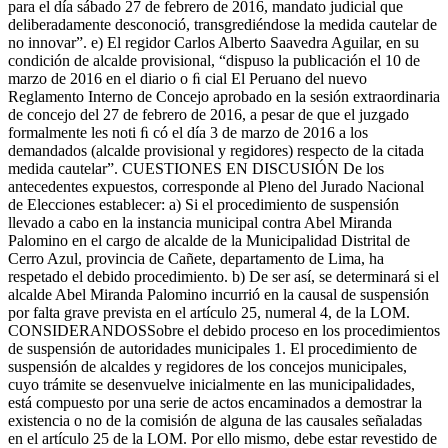
para el día sábado 27 de febrero de 2016, mandato judicial que
deliberadamente desconoció, transgrediéndose la medida cautelar de
no innovar”. e) El regidor Carlos Alberto Saavedra Aguilar, en su
condición de alcalde provisional, “dispuso la publicación el 10 de
marzo de 2016 en el diario o ﬁ cial El Peruano del nuevo
Reglamento Interno de Concejo aprobado en la sesión extraordinaria
de concejo del 27 de febrero de 2016, a pesar de que el juzgado
formalmente les noti ﬁ có el día 3 de marzo de 2016 a los
demandados (alcalde provisional y regidores) respecto de la citada
medida cautelar”. CUESTIONES EN DISCUSIÓN De los
antecedentes expuestos, corresponde al Pleno del Jurado Nacional
de Elecciones establecer: a) Si el procedimiento de suspensión
llevado a cabo en la instancia municipal contra Abel Miranda
Palomino en el cargo de alcalde de la Municipalidad Distrital de
Cerro Azul, provincia de Cañete, departamento de Lima, ha
respetado el debido procedimiento. b) De ser así, se determinará si el
alcalde Abel Miranda Palomino incurrió en la causal de suspensión
por falta grave prevista en el artículo 25, numeral 4, de la LOM.
CONSIDERANDOSSobre el debido proceso en los procedimientos
de suspensión de autoridades municipales 1. El procedimiento de
suspensión de alcaldes y regidores de los concejos municipales,
cuyo trámite se desenvuelve inicialmente en las municipalidades,
está compuesto por una serie de actos encaminados a demostrar la
existencia o no de la comisión de alguna de las causales señaladas
en el artículo 25 de la LOM. Por ello mismo, debe estar revestido de