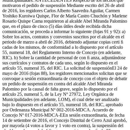
Municipalidades. ANTECEDENTES Respecto de los hechos que
motivaron el pedido de suspensión Mediante escrito del 26 de abril
de 2016, los regidores Carlos Alberto Saavedra Aguilar, Carmen
Yoshiko Kuroiwa Quispe, Flor de María Castro Chuchón y Marlene
Rosario Quispe Cama requirieron al alcalde Abel Miranda Palomino
que, en el plazo de cinco (5) días útiles desde recibida dicha
comunicación, se proceda a informar lo siguiente (fojas 91 y 92): a)
Sobre los actos, contratos y convenios suscritos por el alcalde en el
periodo de marzo a abril de 2016, debiendo adjuntar copias certi ﬁ
cadas de los mismos, de conformidad a lo dispuesto por el artículo
55, numeral 18, del Reglamento Interno de Concejo (en adelante,
RIC). b) Sobre la cantidad de personal de con ﬁ anza, adjuntándose
sus currículos y contratos de cada uno, según lo dispuesto en el
artículo 55, numeral 35, del RIC. La solicitud de suspensiónEl 24 de
mayo de 2016 (fojas 88), los regidores mencionados solicitan que se
convoque a sesión extraordinaria de concejo con el objeto de debatir
un pedido de suspensión en contra del alcalde Abel Miranda
Palomino por la causal de falta grave, según lo dispuesto por el
artículo 25, numeral 5, de la Ley Nº 27972, Ley Orgánica de
Municipalidades (en adelante, LOM), el cual debe ser analizado
bajo lo dispuesto en el artículo 55, numeral 18, del RIC, aprobado
por Ordenanza Municipal Nº 002-2016-MDCA. Acuerdo de
Concejo Nº 017-2016-MDCA-EEn sesión extraordinaria, de fecha
14 de setiembre de 2016, el Concejo Distrital de Cerro Azul aprobó,
por mayoría (4 votos a favor y 1 voto en contra), la suspensión del