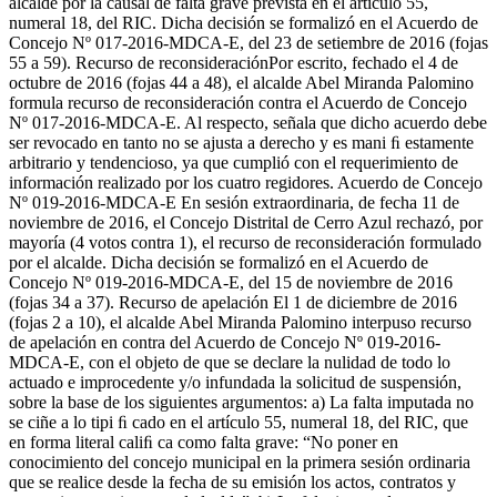
alcalde por la causal de falta grave prevista en el artículo 55,
numeral 18, del RIC. Dicha decisión se formalizó en el Acuerdo de
Concejo Nº 017-2016-MDCA-E, del 23 de setiembre de 2016 (fojas
55 a 59). Recurso de reconsideraciónPor escrito, fechado el 4 de
octubre de 2016 (fojas 44 a 48), el alcalde Abel Miranda Palomino
formula recurso de reconsideración contra el Acuerdo de Concejo
Nº 017-2016-MDCA-E. Al respecto, señala que dicho acuerdo debe
ser revocado en tanto no se ajusta a derecho y es mani ﬁ estamente
arbitrario y tendencioso, ya que cumplió con el requerimiento de
información realizado por los cuatro regidores. Acuerdo de Concejo
Nº 019-2016-MDCA-E En sesión extraordinaria, de fecha 11 de
noviembre de 2016, el Concejo Distrital de Cerro Azul rechazó, por
mayoría (4 votos contra 1), el recurso de reconsideración formulado
por el alcalde. Dicha decisión se formalizó en el Acuerdo de
Concejo Nº 019-2016-MDCA-E, del 15 de noviembre de 2016
(fojas 34 a 37). Recurso de apelación El 1 de diciembre de 2016
(fojas 2 a 10), el alcalde Abel Miranda Palomino interpuso recurso
de apelación en contra del Acuerdo de Concejo Nº 019-2016-
MDCA-E, con el objeto de que se declare la nulidad de todo lo
actuado e improcedente y/o infundada la solicitud de suspensión,
sobre la base de los siguientes argumentos: a) La falta imputada no
se ciñe a lo tipi ﬁ cado en el artículo 55, numeral 18, del RIC, que
en forma literal caliﬁ ca como falta grave: “No poner en
conocimiento del concejo municipal en la primera sesión ordinaria
que se realice desde la fecha de su emisión los actos, contratos y