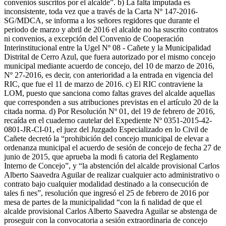
convenios suscritos por el alcalde”. b) La falta imputada es
inconsistente, toda vez que a través de la Carta Nº 147-2016-
SG/MDCA, se informa a los señores regidores que durante el
periodo de marzo y abril de 2016 el alcalde no ha suscrito contratos
ni convenios, a excepción del Convenio de Cooperación
Interinstitucional entre la Ugel Nº 08 - Cañete y la Municipalidad
Distrital de Cerro Azul, que fuera autorizado por el mismo concejo
municipal mediante acuerdo de concejo, del 10 de marzo de 2016,
Nº 27-2016, es decir, con anterioridad a la entrada en vigencia del
RIC, que fue el 11 de marzo de 2016. c) El RIC contraviene la
LOM, puesto que sanciona como faltas graves del alcalde aquellas
que corresponden a sus atribuciones previstas en el artículo 20 de la
citada norma. d) Por Resolución Nº 01, del 19 de febrero de 2016,
recaída en el cuaderno cautelar del Expediente Nº 0351-2015-42-
0801-JR-CI-01, el juez del Juzgado Especializado en lo Civil de
Cañete decretó la “prohibición del concejo municipal de elevar a
ordenanza municipal el acuerdo de sesión de concejo de fecha 27 de
junio de 2015, que aprueba la modi ﬁ catoria del Reglamento
Interno de Concejo”, y “la abstención del alcalde provisional Carlos
Alberto Saavedra Aguilar de realizar cualquier acto administrativo o
contrato bajo cualquier modalidad destinado a la consecución de
tales ﬁ nes”, resolución que ingresó el 25 de febrero de 2016 por
mesa de partes de la municipalidad “con la ﬁ nalidad de que el
alcalde provisional Carlos Alberto Saavedra Aguilar se abstenga de
proseguir con la convocatoria a sesión extraordinaria de concejo