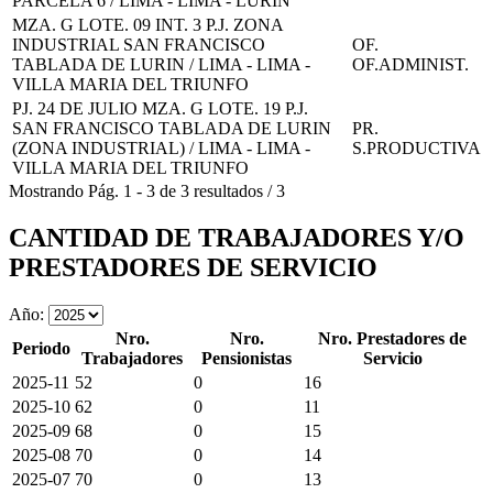
PARCELA 6 / LIMA - LIMA - LURIN
MZA. G LOTE. 09 INT. 3 P.J. ZONA
INDUSTRIAL SAN FRANCISCO
OF.
TABLADA DE LURIN / LIMA - LIMA -
OF.ADMINIST.
VILLA MARIA DEL TRIUNFO
PJ. 24 DE JULIO MZA. G LOTE. 19 P.J.
SAN FRANCISCO TABLADA DE LURIN
PR.
(ZONA INDUSTRIAL) / LIMA - LIMA -
S.PRODUCTIVA
VILLA MARIA DEL TRIUNFO
Mostrando
Pág.
1
-
3
de
3
resultados
/
3
CANTIDAD DE TRABAJADORES Y/O
PRESTADORES DE SERVICIO
Año:
Nro.
Nro.
Nro. Prestadores de
Periodo
Trabajadores
Pensionistas
Servicio
2025-11
52
0
16
2025-10
62
0
11
2025-09
68
0
15
2025-08
70
0
14
2025-07
70
0
13