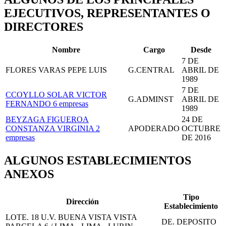
EJECUTIVOS, REPRESENTANTES O
DIRECTORES
Nombre
Cargo
Desde
7 DE
FLORES VARAS PEPE LUIS
G.CENTRAL
ABRIL DE
1989
7 DE
CCOYLLO SOLAR VICTOR
G.ADMINST
ABRIL DE
FERNANDO
6 empresas
1989
BEYZAGA FIGUEROA
24 DE
CONSTANZA VIRGINIA
2
APODERADO
OCTUBRE
empresas
DE 2016
ALGUNOS ESTABLECIMIENTOS
ANEXOS
Tipo
Dirección
Establecimiento
LOTE. 18 U.V. BUENA VISTA VISTA
DE. DEPOSITO