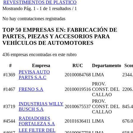
REVESTIMIENTOS DE PLÁSTICO
Mostrando
Pág.
1
-
1
de
1
resultados
/
1
No hay contrataciones registradas
TOP 50 EMPRESAS EN: FABRICACIÓN DE
PARTES, PIEZAS Y ACCESORIOS PARA
VEHÍCULOS DE AUTOMOTORES
436 empresas encontradas en este rubro
#
Empresa
RUC
Departamento
Sco
PEVISA AUTO
#1369
20100084768
LIMA
2344
PARTS S.A.C
PROV.
#1467
FRENO S.A
20100019516
CONST. DEL
2206
CALLAO
PROV.
INDUSTRIAS WILLY
#3719
20100675537
CONST. DEL
845.
BUSCH S.A
CALLAO
RADIADORES
#4544
20101636411
LIMA
676.
FORTALEZA S.A
LEE FILTER DEL
#4667
20100067758
LIMA
658.