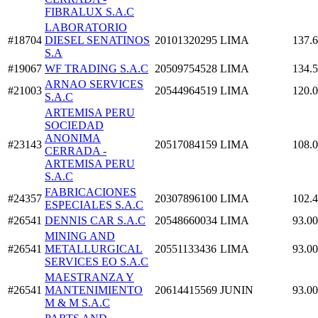
FIBRALUX S.A.C
LABORATORIO
#18704
DIESEL SENATINOS
20101320295
LIMA
137.
S.A
#19067
WF TRADING S.A.C
20509754528
LIMA
134.
ARNAO SERVICES
#21003
20544964519
LIMA
120.
S.A.C
ARTEMISA PERU
SOCIEDAD
ANONIMA
#23143
20517084159
LIMA
108.
CERRADA -
ARTEMISA PERU
S.A.C
FABRICACIONES
#24357
20307896100
LIMA
102.
ESPECIALES S.A.C
#26541
DENNIS CAR S.A.C
20548660034
LIMA
93.00
MINING AND
#26541
METALLURGICAL
20551133436
LIMA
93.00
SERVICES EO S.A.C
MAESTRANZA Y
#26541
MANTENIMIENTO
20614415569
JUNIN
93.00
M & M S.A.C