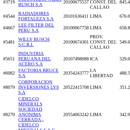
#3719
20100675537
CONST. DEL
845.
BUSCH S.A
CALLAO
RADIADORES
#4544
20101636411
LIMA
676.
FORTALEZA S.A
LEE FILTER DEL
#4667
20100067758
LIMA
658.
PERU S.A
PROV.
WILLY BUSCH
#5481
20100674301
CONST. DEL
549.
S.C.R.L
CALLAO
INDUSTRIA
#5651
PERUANA DEL
20107498088
ICA
529.
ACERO S.A
FACTORIA BRUCE
LA
#6082
20354243777
488.
S.A
LIBERTAD
CORPORACION
#8079
INVERSIONES LYS
20522415708
LIMA
351.
S.A
CIDELCO
MINERALS
SOCIEDAD
#8270
ANONIMA
20554063242
LIMA
342.
CERRADA -
CIDELCO