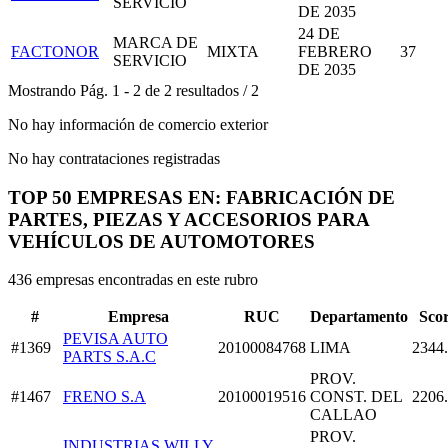
SERVICIO
DE 2035
24 DE
MARCA DE
FACTONOR
MIXTA
FEBRERO
37
SERVICIO
DE 2035
Mostrando
Pág.
1
-
2
de
2
resultados
/
2
No hay información de comercio exterior
No hay contrataciones registradas
TOP 50 EMPRESAS EN: FABRICACIÓN DE
PARTES, PIEZAS Y ACCESORIOS PARA
VEHÍCULOS DE AUTOMOTORES
436 empresas encontradas en este rubro
#
Empresa
RUC
Departamento
Sco
PEVISA AUTO
#1369
20100084768
LIMA
2344
PARTS S.A.C
PROV.
#1467
FRENO S.A
20100019516
CONST. DEL
2206
CALLAO
PROV.
INDUSTRIAS WILLY