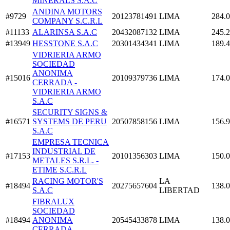
MINERALS S.A.C
ANDINA MOTORS
#9729
20123781491
LIMA
284.
COMPANY S.C.R.L
#11133
ALARINSA S.A.C
20432087132
LIMA
245.
#13949
HESSTONE S.A.C
20301434341
LIMA
189.
VIDRIERIA ARMO
SOCIEDAD
ANONIMA
#15016
20109379736
LIMA
174.
CERRADA -
VIDRIERIA ARMO
S.A.C
SECURITY SIGNS &
#16571
SYSTEMS DE PERU
20507858156
LIMA
156.
S.A.C
EMPRESA TECNICA
INDUSTRIAL DE
#17153
20101356303
LIMA
150.
METALES S.R.L. -
ETIME S.C.R.L
RACING MOTOR'S
LA
#18494
20275657604
138.
S.A.C
LIBERTAD
FIBRALUX
SOCIEDAD
#18494
ANONIMA
20545433878
LIMA
138.
CERRADA -