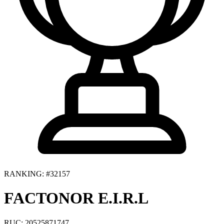
RANKING: #32157
FACTONOR E.I.R.L
RUC: 20525871747