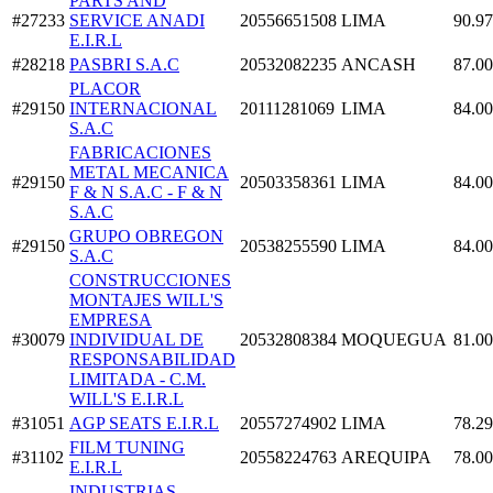
PARTS AND
#27233
SERVICE ANADI
20556651508
LIMA
90.97
E.I.R.L
#28218
PASBRI S.A.C
20532082235
ANCASH
87.00
PLACOR
#29150
INTERNACIONAL
20111281069
LIMA
84.00
S.A.C
FABRICACIONES
METAL MECANICA
#29150
20503358361
LIMA
84.00
F & N S.A.C - F & N
S.A.C
GRUPO OBREGON
#29150
20538255590
LIMA
84.00
S.A.C
CONSTRUCCIONES
MONTAJES WILL'S
EMPRESA
#30079
INDIVIDUAL DE
20532808384
MOQUEGUA
81.00
RESPONSABILIDAD
LIMITADA - C.M.
WILL'S E.I.R.L
#31051
AGP SEATS E.I.R.L
20557274902
LIMA
78.29
FILM TUNING
#31102
20558224763
AREQUIPA
78.00
E.I.R.L
INDUSTRIAS