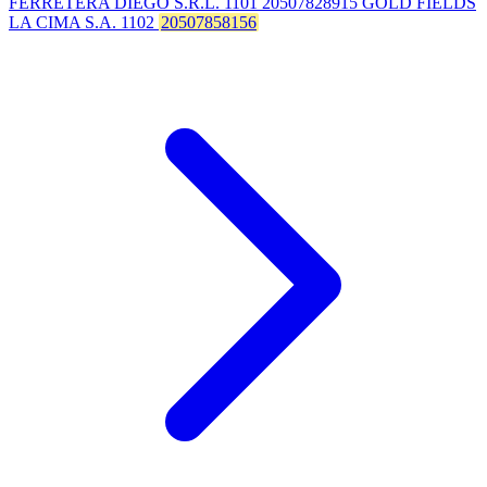
FERRETERA DIEGO S.R.L. 1101 20507828915 GOLD FIELDS
LA CIMA S.A. 1102
20507858156