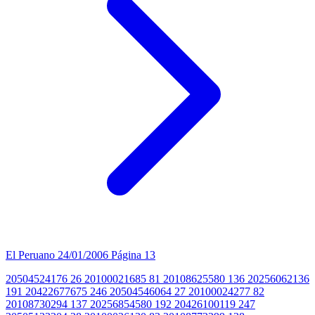
El Peruano
24/01/2006
Página 13
20504524176 26 20100021685 81 20108625580 136 20256062136
191 20422677675 246 20504546064 27 20100024277 82
20108730294 137 20256854580 192 20426100119 247