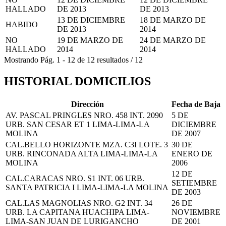
HALLADO
DE 2013
DE 2013
13 DE DICIEMBRE
18 DE MARZO DE
HABIDO
DE 2013
2014
NO
19 DE MARZO DE
24 DE MARZO DE
HALLADO
2014
2014
Mostrando
Pág.
1
-
12
de
12
resultados
/
12
HISTORIAL DOMICILIOS
Dirección
Fecha de Baja
AV. PASCAL PRINGLES NRO. 458 INT. 2090
5 DE
URB. SAN CESAR ET 1 LIMA-LIMA-LA
DICIEMBRE
MOLINA
DE 2007
CAL.BELLO HORIZONTE MZA. C3I LOTE. 3
30 DE
URB. RINCONADA ALTA LIMA-LIMA-LA
ENERO DE
MOLINA
2006
12 DE
CAL.CARACAS NRO. S1 INT. 06 URB.
SETIEMBRE
SANTA PATRICIA I LIMA-LIMA-LA MOLINA
DE 2003
CAL.LAS MAGNOLIAS NRO. G2 INT. 34
26 DE
URB. LA CAPITANA HUACHIPA LIMA-
NOVIEMBRE
LIMA-SAN JUAN DE LURIGANCHO
DE 2001