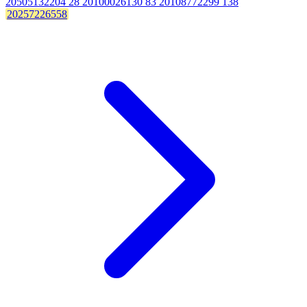
20505132204 28 20100026130 83 20108772299 138
20257226558