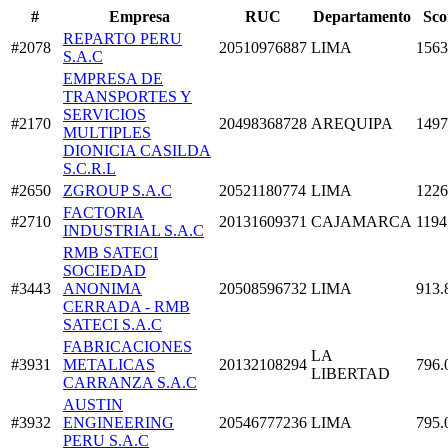
#
Empresa
RUC
Departamento
Sco
REPARTO PERU
#2078
20510976887
LIMA
1563
S.A.C
EMPRESA DE
TRANSPORTES Y
SERVICIOS
#2170
20498368728
AREQUIPA
1497
MULTIPLES
DIONICIA CASILDA
S.C.R.L
#2650
ZGROUP S.A.C
20521180774
LIMA
1226
FACTORIA
#2710
20131609371
CAJAMARCA
1194
INDUSTRIAL S.A.C
RMB SATECI
SOCIEDAD
#3443
ANONIMA
20508596732
LIMA
913.
CERRADA - RMB
SATECI S.A.C
FABRICACIONES
LA
#3931
METALICAS
20132108294
796.
LIBERTAD
CARRANZA S.A.C
AUSTIN
#3932
ENGINEERING
20546777236
LIMA
795.
PERU S.A.C