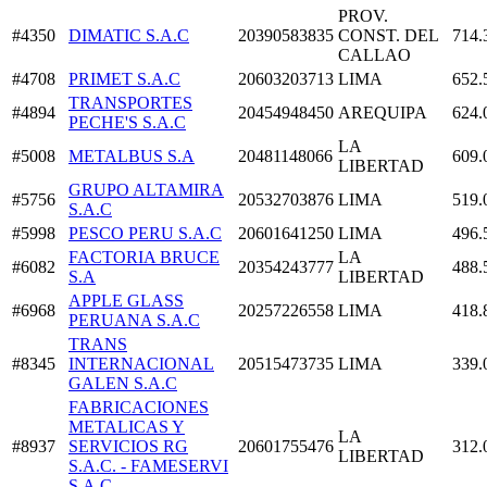
PROV.
#4350
DIMATIC S.A.C
20390583835
CONST. DEL
714.
CALLAO
#4708
PRIMET S.A.C
20603203713
LIMA
652.
TRANSPORTES
#4894
20454948450
AREQUIPA
624.
PECHE'S S.A.C
LA
#5008
METALBUS S.A
20481148066
609.
LIBERTAD
GRUPO ALTAMIRA
#5756
20532703876
LIMA
519.
S.A.C
#5998
PESCO PERU S.A.C
20601641250
LIMA
496.
FACTORIA BRUCE
LA
#6082
20354243777
488.
S.A
LIBERTAD
APPLE GLASS
#6968
20257226558
LIMA
418.
PERUANA S.A.C
TRANS
#8345
INTERNACIONAL
20515473735
LIMA
339.
GALEN S.A.C
FABRICACIONES
METALICAS Y
LA
#8937
SERVICIOS RG
20601755476
312.
LIBERTAD
S.A.C. - FAMESERVI
S.A.C