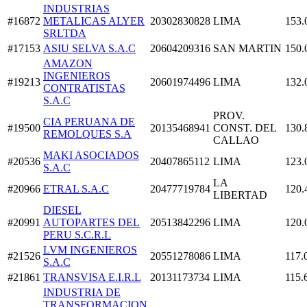
INDUSTRIAS
#16872
METALICAS ALYER
20302830828
LIMA
153.
SRLTDA
#17153
ASIU SELVA S.A.C
20604209316
SAN MARTIN
150.
AMAZON
INGENIEROS
#19213
20601974496
LIMA
132.
CONTRATISTAS
S.A.C
PROV.
CIA PERUANA DE
#19500
20135468941
CONST. DEL
130.
REMOLQUES S.A
CALLAO
MAKI ASOCIADOS
#20536
20407865112
LIMA
123.
S.A.C
LA
#20966
ETRAL S.A.C
20477719784
120.
LIBERTAD
DIESEL
#20991
AUTOPARTES DEL
20513842296
LIMA
120.
PERU S.C.R.L
LVM INGENIEROS
#21526
20551278086
LIMA
117.
S.A.C
#21861
TRANSVISA E.I.R.L
20131173734
LIMA
115.
INDUSTRIA DE
TRANSFORMACION