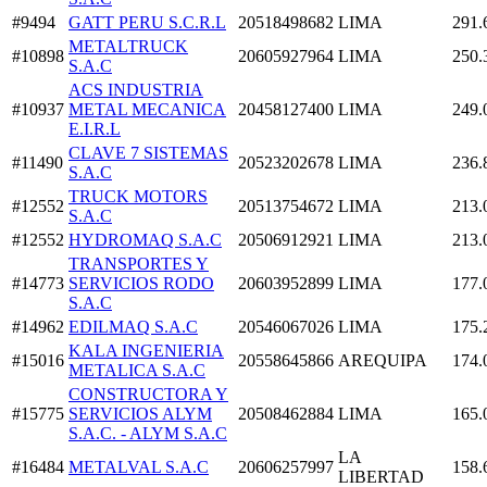
#9494
GATT PERU S.C.R.L
20518498682
LIMA
291.
METALTRUCK
#10898
20605927964
LIMA
250.
S.A.C
ACS INDUSTRIA
#10937
METAL MECANICA
20458127400
LIMA
249.
E.I.R.L
CLAVE 7 SISTEMAS
#11490
20523202678
LIMA
236.
S.A.C
TRUCK MOTORS
#12552
20513754672
LIMA
213.
S.A.C
#12552
HYDROMAQ S.A.C
20506912921
LIMA
213.
TRANSPORTES Y
#14773
SERVICIOS RODO
20603952899
LIMA
177.
S.A.C
#14962
EDILMAQ S.A.C
20546067026
LIMA
175.
KALA INGENIERIA
#15016
20558645866
AREQUIPA
174.
METALICA S.A.C
CONSTRUCTORA Y
#15775
SERVICIOS ALYM
20508462884
LIMA
165.
S.A.C. - ALYM S.A.C
LA
#16484
METALVAL S.A.C
20606257997
158.
LIBERTAD