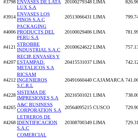
#3798
ENVASES DE LATA
20100279348
LIMA
826.9
LUX S.A
ENVASES LOS
#3914
20513066431
LIMA
799.7
PINOS S.A.C
PACKAGING
#4006
PRODUCTS DEL
20100029406
LIMA
781.9
PERU S.A
STROBBE
#4121
20100624622
LIMA
757.1
INDUSTRIAL S.A.C
RECIP. ENVASES Y
#4207
ESTAMPAD.
20415531037
LIMA
742.1
METALICOS S.A
RICSAM
#4212
INGENIEROS
20491660440
CAJAMARCA
741.0
S.C.R.L
SISTEMA DE
#4228
20216501021
LIMA
738.0
IMPRESIONES S.A
A&C BUSINESS
#4265
20564095215
CUSCO
729.9
CORPORATION S.A
LETREROS DE
#4268
IDENTIFICACION
20308700349
LIMA
729.3
S.A.C
COMERCIAL