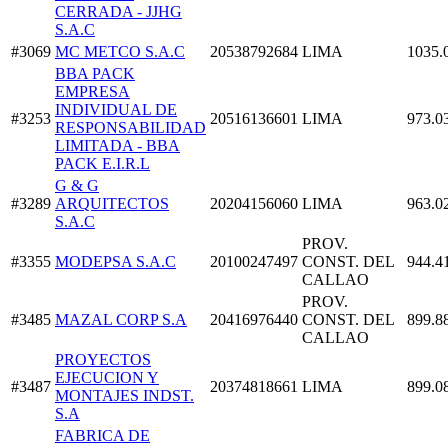
CERRADA - JJHG
S.A.C
#3069
MC METCO S.A.C
20538792684
LIMA
1035.
BBA PACK
EMPRESA
INDIVIDUAL DE
#3253
20516136601
LIMA
973.0
RESPONSABILIDAD
LIMITADA - BBA
PACK E.I.R.L
G & G
#3289
ARQUITECTOS
20204156060
LIMA
963.0
S.A.C
PROV.
#3355
MODEPSA S.A.C
20100247497
CONST. DEL
944.4
CALLAO
PROV.
#3485
MAZAL CORP S.A
20416976440
CONST. DEL
899.8
CALLAO
PROYECTOS
EJECUCION Y
#3487
20374818661
LIMA
899.0
MONTAJES INDST.
S.A
FABRICA DE