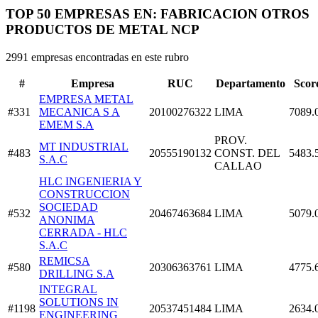
TOP 50 EMPRESAS EN: FABRICACION OTROS
PRODUCTOS DE METAL NCP
2991 empresas encontradas en este rubro
#
Empresa
RUC
Departamento
Scor
EMPRESA METAL
#331
MECANICA S A
20100276322
LIMA
7089.
EMEM S.A
PROV.
MT INDUSTRIAL
#483
20555190132
CONST. DEL
5483.
S.A.C
CALLAO
HLC INGENIERIA Y
CONSTRUCCION
SOCIEDAD
#532
20467463684
LIMA
5079.
ANONIMA
CERRADA - HLC
S.A.C
REMICSA
#580
20306363761
LIMA
4775.
DRILLING S.A
INTEGRAL
SOLUTIONS IN
#1198
20537451484
LIMA
2634.
ENGINEERING