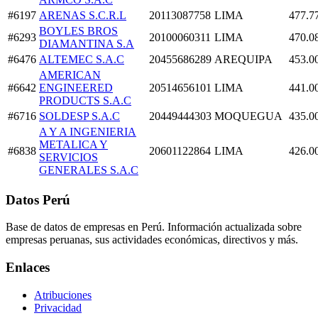
#6197
ARENAS S.C.R.L
20113087758
LIMA
477.7
BOYLES BROS
#6293
20100060311
LIMA
470.0
DIAMANTINA S.A
#6476
ALTEMEC S.A.C
20455686289
AREQUIPA
453.0
AMERICAN
#6642
ENGINEERED
20514656101
LIMA
441.0
PRODUCTS S.A.C
#6716
SOLDESP S.A.C
20449444303
MOQUEGUA
435.0
A Y A INGENIERIA
METALICA Y
#6838
20601122864
LIMA
426.0
SERVICIOS
GENERALES S.A.C
Datos Perú
Base de datos de empresas en Perú. Información actualizada sobre
empresas peruanas, sus actividades económicas, directivos y más.
Enlaces
Atribuciones
Privacidad