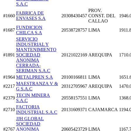
S.A.C
PROV.
FABRICA DE
#1660
20308430457
CONST. DEL
1946.
ENVASES S.A
CALLAO
FUNDICION
#1687
20538728757
LIMA
1911.
CHILCA S.A
SERVICIO
INDUSTRIAL Y
MANTENIMIENTO
#1891
SOCIEDAD
20121022169
AREQUIPA
1710.
ANONIMA
CERRADA-
SERIMAN S.A.C
#1964
METALPREN S.A
20100166811
LIMA
1651.
MAESTRANZA V &
#2217
20312705967
AREQUIPA
1470.
G S.A.C
TECIN MINERA
#2379
20558157551
LIMA
1368.
S.A.C
FACTORIA
#2710
20131609371
CAJAMARCA
1194.
INDUSTRIAL S.A.C
JJH GLOBAL
SOCIEDAD
#2767
ANONIMA
20605423729
LIMA
1167.