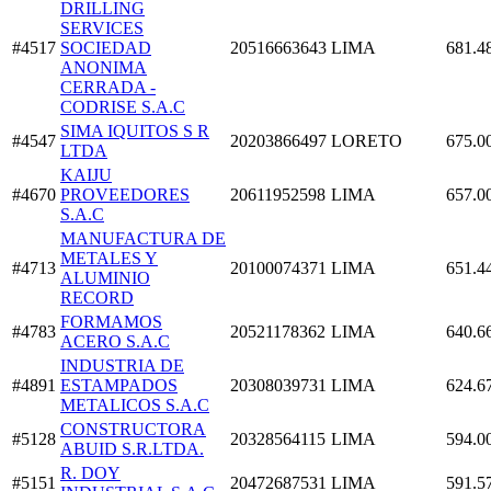
DRILLING
SERVICES
#4517
SOCIEDAD
20516663643
LIMA
681.4
ANONIMA
CERRADA -
CODRISE S.A.C
SIMA IQUITOS S R
#4547
20203866497
LORETO
675.0
LTDA
KAIJU
#4670
PROVEEDORES
20611952598
LIMA
657.0
S.A.C
MANUFACTURA DE
METALES Y
#4713
20100074371
LIMA
651.4
ALUMINIO
RECORD
FORMAMOS
#4783
20521178362
LIMA
640.6
ACERO S.A.C
INDUSTRIA DE
#4891
ESTAMPADOS
20308039731
LIMA
624.6
METALICOS S.A.C
CONSTRUCTORA
#5128
20328564115
LIMA
594.0
ABUID S.R.LTDA.
R. DOY
#5151
20472687531
LIMA
591.5