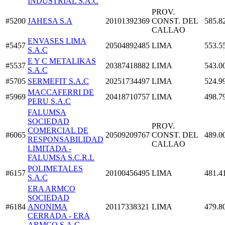
INDUSTRIAL S.A.C
PROV.
#5200
JAHESA S.A
20101392369
CONST. DEL
585.8
CALLAO
ENVASES LIMA
#5457
20504892485
LIMA
553.5
S.A.C
E Y C METALIKAS
#5537
20387418882
LIMA
543.0
S.A.C
#5705
SERMEFIT S.A.C
20251734497
LIMA
524.9
MACCAFERRI DE
#5969
20418710757
LIMA
498.7
PERU S.A.C
FALUMSA
SOCIEDAD
PROV.
COMERCIAL DE
#6065
20509209767
CONST. DEL
489.0
RESPONSABILIDAD
CALLAO
LIMITADA -
FALUMSA S.C.R.L
POLIMETALES
#6157
20100456495
LIMA
481.4
S.A.C
ERA ARMCO
SOCIEDAD
#6184
ANONIMA
20117338321
LIMA
479.8
CERRADA - ERA
ARMCO S.A.C