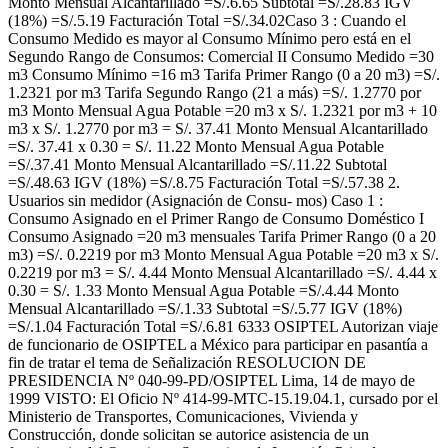
Monto Mensual Alcantarillado =S/.6.65 Subtotal =S/.28.83 IGV
(18%) =S/.5.19 Facturación Total =S/.34.02Caso 3 : Cuando el
Consumo Medido es mayor al Consumo Mínimo pero está en el
Segundo Rango de Consumos: Comercial II Consumo Medido =30
m3 Consumo Mínimo =16 m3 Tarifa Primer Rango (0 a 20 m3) =S/.
1.2321 por m3 Tarifa Segundo Rango (21 a más) =S/. 1.2770 por
m3 Monto Mensual Agua Potable =20 m3 x S/. 1.2321 por m3 + 10
m3 x S/. 1.2770 por m3 = S/. 37.41 Monto Mensual Alcantarillado
=S/. 37.41 x 0.30 = S/. 11.22 Monto Mensual Agua Potable
=S/.37.41 Monto Mensual Alcantarillado =S/.11.22 Subtotal
=S/.48.63 IGV (18%) =S/.8.75 Facturación Total =S/.57.38 2.
Usuarios sin medidor (Asignación de Consu- mos) Caso 1 :
Consumo Asignado en el Primer Rango de Consumo Doméstico I
Consumo Asignado =20 m3 mensuales Tarifa Primer Rango (0 a 20
m3) =S/. 0.2219 por m3 Monto Mensual Agua Potable =20 m3 x S/.
0.2219 por m3 = S/. 4.44 Monto Mensual Alcantarillado =S/. 4.44 x
0.30 = S/. 1.33 Monto Mensual Agua Potable =S/.4.44 Monto
Mensual Alcantarillado =S/.1.33 Subtotal =S/.5.77 IGV (18%)
=S/.1.04 Facturación Total =S/.6.81 6333 OSIPTEL Autorizan viaje
de funcionario de OSIPTEL a México para participar en pasantía a
fin de tratar el tema de Señalización RESOLUCION DE
PRESIDENCIA Nº 040-99-PD/OSIPTEL Lima, 14 de mayo de
1999 VISTO: El Oficio Nº 414-99-MTC-15.19.04.1, cursado por el
Ministerio de Transportes, Comunicaciones, Vivienda y
Construcción, donde solicitan se autorice asistencia de un