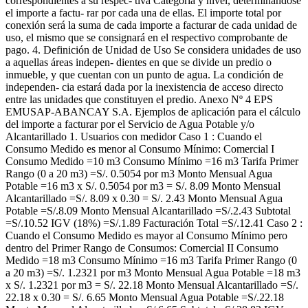
correspondientes a su respec- tiva Categoría y nivel, determinándose
el importe a factu- rar por cada una de ellas. El importe total por
conexión será la suma de cada importe a facturar de cada unidad de
uso, el mismo que se consignará en el respectivo comprobante de
pago. 4. Definición de Unidad de Uso Se considera unidades de uso
a aquellas áreas indepen- dientes en que se divide un predio o
inmueble, y que cuentan con un punto de agua. La condición de
independen- cia estará dada por la inexistencia de acceso directo
entre las unidades que constituyen el predio. Anexo Nº 4 EPS
EMUSAP-ABANCAY S.A. Ejemplos de aplicación para el cálculo
del importe a facturar por el Servicio de Agua Potable y/o
Alcantarillado 1. Usuarios con medidor Caso 1 : Cuando el
Consumo Medido es menor al Consumo Mínimo: Comercial I
Consumo Medido =10 m3 Consumo Mínimo =16 m3 Tarifa Primer
Rango (0 a 20 m3) =S/. 0.5054 por m3 Monto Mensual Agua
Potable =16 m3 x S/. 0.5054 por m3 = S/. 8.09 Monto Mensual
Alcantarillado =S/. 8.09 x 0.30 = S/. 2.43 Monto Mensual Agua
Potable =S/.8.09 Monto Mensual Alcantarillado =S/.2.43 Subtotal
=S/.10.52 IGV (18%) =S/.1.89 Facturación Total =S/.12.41 Caso 2 :
Cuando el Consumo Medido es mayor al Consumo Mínimo pero
dentro del Primer Rango de Consumos: Comercial II Consumo
Medido =18 m3 Consumo Mínimo =16 m3 Tarifa Primer Rango (0
a 20 m3) =S/. 1.2321 por m3 Monto Mensual Agua Potable =18 m3
x S/. 1.2321 por m3 = S/. 22.18 Monto Mensual Alcantarillado =S/.
22.18 x 0.30 = S/. 6.65 Monto Mensual Agua Potable =S/.22.18