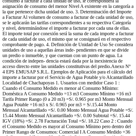
consumo a facturar a cada unidad de uso, le corresponderá la
asignación de consumo del menor Nivel A existente en la categoría a
la que pertenece dicha unidad de uso. 3. Determinación del Importe
a Facturar Al volumen de consumo a facturar de cada unidad de uso,
se le aplicarán las tarifas correspondientes a su respectiva Categoría
y nivel, determinándose el importe a facturar por cada una de ellas.
El importe total por conexión será la suma de cada importe a facturar
de cada unidad de uso, el mismo que se consignará en el respectivo
comprobante de pago. 4. Definición de Unidad de Uso Se considera
unidades de uso a aquellas áreas inde- pendientes en que se divide
un predio o inmueble, y que cuentan con un punto de agua. La
condición de indepen- dencia estará dada por la inexistencia de
acceso directo entre las unidades constitutivas del predio.Anexo Nº
4 EPS EMUSAP S.R.L. Ejemplos de Aplicación para el cálculo del
importe a facturar por el Servicio de Agua Potable y/o Alcantarillado
Localidad de Chachapoyas 1. Usuarios con medidor Caso 1 :
Cuando el Consumo Medido es menor al Consumo Mínimo:
Doméstica A Consumo Medido =13 m3 Consumo Mínimo =16 m3
Tarifa Primer Rango (0 a 20 m3) =S/. 0.965 por m3 Monto Mensual
Agua Potable =16 m3 x S/. 0.965 por m3 = S/.15.44 Monto
Mensual Alcantarillado =S/. 0.00 Monto Mensual Agua Potable =S/.
15.44 Monto Mensual Alcantarillado =S/. 0.00 Subtotal =S/. 15.44
IGV (18%) =S/. 2.78 Facturación Total =S/. 18.22 Caso 2 : Cuando
el Consumo Medido es mayor al Consumo Mínimo pero dentro del
Primer Rango de Consumos: Comercial I A Consumo Medido =36