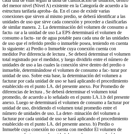
cada una de ellas según la tabla de clasificación de usuarios, dentro
del menor nivel (Nivel A) existente en la Categoría de acuerdo a la
estructura tarifaria aproba- da. En el caso de existir varias
conexiones que sirven al mismo predio, se deberá identificar a las
unidades de uso que sirve cada conexión y proceder a clasificarlas
de similar manera. 2. La determinación del volumen de consumo a
factu- rar a la unidad de uso La EPS determinará el volumen de
consumo a factu- rar de agua potable para cada una de las unidades
de uso que el referido predio o inmueble posea, teniendo en cuenta
lo siguiente: a) Predio o Inmueble cuya conexión cuenta con
medidor Por diferencia de lectura , Se deberá determinar el volumen
total registrado por el medidor, y luego dividirlo entre el número de
unidades de uso a las cuales la conexión sirve dentro del predio o
inmueble, determinándose el volumen de consumo a fac- turar por
unidad de uso. Sobre esta base, la determinación del volumen a
facturar por cada unidad de uso se hará aplicando el procedimiento
establecido en el punto I.A. del presente anexo. Por Promedio de
diferencias de lectura , Se deberá determinar el volumen total
promedio, de acuerdo a lo señalado en el punto I.A.1.b del presente
anexo. Luego se determinará el volumen de consumo a facturar por
unidad de uso, dividiendo el volumen total promedio entre el
número de unidades de uso. La deter- minación del volumen a
facturar por cada unidad de uso se hará aplicando el procedimiento
establecido en el punto I.A. del presente anexo. b) Predio o
Inmueble cuya conexión no cuenta con medidor El volumen de