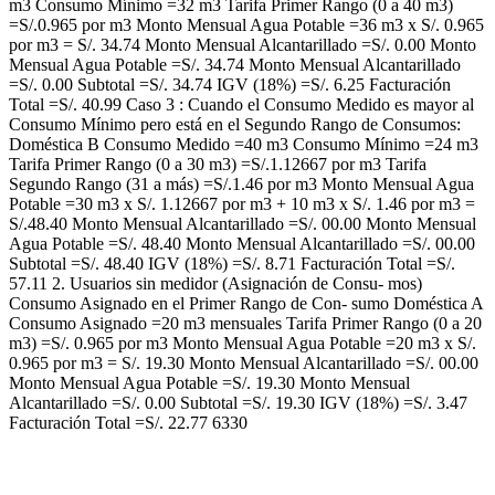
m3 Consumo Mínimo =32 m3 Tarifa Primer Rango (0 a 40 m3)
=S/.0.965 por m3 Monto Mensual Agua Potable =36 m3 x S/. 0.965
por m3 = S/. 34.74 Monto Mensual Alcantarillado =S/. 0.00 Monto
Mensual Agua Potable =S/. 34.74 Monto Mensual Alcantarillado
=S/. 0.00 Subtotal =S/. 34.74 IGV (18%) =S/. 6.25 Facturación
Total =S/. 40.99 Caso 3 : Cuando el Consumo Medido es mayor al
Consumo Mínimo pero está en el Segundo Rango de Consumos:
Doméstica B Consumo Medido =40 m3 Consumo Mínimo =24 m3
Tarifa Primer Rango (0 a 30 m3) =S/.1.12667 por m3 Tarifa
Segundo Rango (31 a más) =S/.1.46 por m3 Monto Mensual Agua
Potable =30 m3 x S/. 1.12667 por m3 + 10 m3 x S/. 1.46 por m3 =
S/.48.40 Monto Mensual Alcantarillado =S/. 00.00 Monto Mensual
Agua Potable =S/. 48.40 Monto Mensual Alcantarillado =S/. 00.00
Subtotal =S/. 48.40 IGV (18%) =S/. 8.71 Facturación Total =S/.
57.11 2. Usuarios sin medidor (Asignación de Consu- mos)
Consumo Asignado en el Primer Rango de Con- sumo Doméstica A
Consumo Asignado =20 m3 mensuales Tarifa Primer Rango (0 a 20
m3) =S/. 0.965 por m3 Monto Mensual Agua Potable =20 m3 x S/.
0.965 por m3 = S/. 19.30 Monto Mensual Alcantarillado =S/. 00.00
Monto Mensual Agua Potable =S/. 19.30 Monto Mensual
Alcantarillado =S/. 0.00 Subtotal =S/. 19.30 IGV (18%) =S/. 3.47
Facturación Total =S/. 22.77 6330