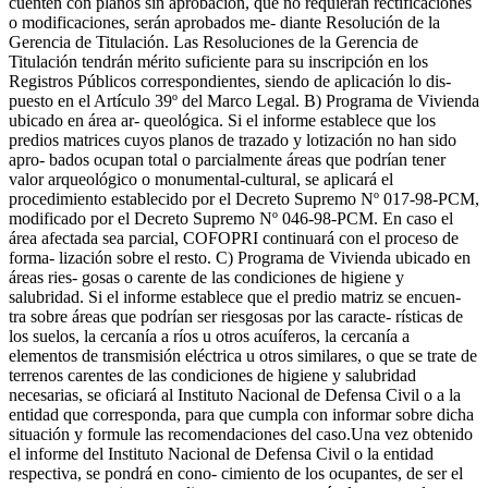
cuenten con planos sin aprobación, que no requieran rectificaciones
o modificaciones, serán aprobados me- diante Resolución de la
Gerencia de Titulación. Las Resoluciones de la Gerencia de
Titulación tendrán mérito suficiente para su inscripción en los
Registros Públicos correspondientes, siendo de aplicación lo dis-
puesto en el Artículo 39º del Marco Legal. B) Programa de Vivienda
ubicado en área ar- queológica. Si el informe establece que los
predios matrices cuyos planos de trazado y lotización no han sido
apro- bados ocupan total o parcialmente áreas que podrían tener
valor arqueológico o monumental-cultural, se aplicará el
procedimiento establecido por el Decreto Supremo Nº 017-98-PCM,
modificado por el Decreto Supremo Nº 046-98-PCM. En caso el
área afectada sea parcial, COFOPRI continuará con el proceso de
forma- lización sobre el resto. C) Programa de Vivienda ubicado en
áreas ries- gosas o carente de las condiciones de higiene y
salubridad. Si el informe establece que el predio matriz se encuen-
tra sobre áreas que podrían ser riesgosas por las caracte- rísticas de
los suelos, la cercanía a ríos u otros acuíferos, la cercanía a
elementos de transmisión eléctrica u otros similares, o que se trate de
terrenos carentes de las condiciones de higiene y salubridad
necesarias, se oficiará al Instituto Nacional de Defensa Civil o a la
entidad que corresponda, para que cumpla con informar sobre dicha
situación y formule las recomendaciones del caso.Una vez obtenido
el informe del Instituto Nacional de Defensa Civil o la entidad
respectiva, se pondrá en cono- cimiento de los ocupantes, de ser el