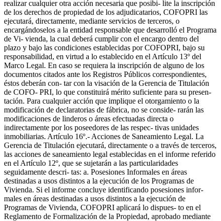
realizar cualquier otra acción necesaria que posibi- lite la inscripción
de los derechos de propiedad de los adjudicatarios, COFOPRI las
ejecutará, directamente, mediante servicios de terceros, o
encargándoselos a la entidad responsable que desarrolló el Programa
de Vi- vienda, la cual deberá cumplir con el encargo dentro del
plazo y bajo las condiciones establecidas por COFOPRI, bajo su
responsabilidad, en virtud a lo establecido en el Artículo 13º del
Marco Legal. En caso se requiera la inscripción de alguno de los
documentos citados ante los Registros Públicos correspondientes,
éstos deberán con- tar con la visación de la Gerencia de Titulación
de COFO- PRI, lo que constituirá mérito suficiente para su presen-
tación. Para cualquier acción que implique el otorgamiento o la
modificación de declaratorias de fábrica, no se conside- rarán las
modificaciones de linderos o áreas efectuadas directa o
indirectamente por los poseedores de las respec- tivas unidades
inmobiliarias. Artículo 16º.- Acciones de Saneamiento Legal. La
Gerencia de Titulación ejecutará, directamente o a través de terceros,
las acciones de saneamiento legal establecidas en el informe referido
en el Artículo 12º, que se sujetarán a las particularidades
seguidamente descri- tas: a. Posesiones Informales en áreas
destinadas a usos distintos a la ejecución de los Programas de
Vivienda. Si el informe concluye identificando posesiones infor-
males en áreas destinadas a usos distintos a la ejecución de
Programas de Vivienda, COFOPRI aplicará lo dispues- to en el
Reglamento de Formalización de la Propiedad, aprobado mediante