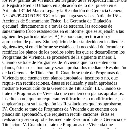
los Pro- gramas de Vivienda del Registro de la Propiedad Inmue- ble
al Registro Predial Urbano, en aplicación de lo dis- puesto en el
Artículo 13º del Marco Legal y la Resolución de Gerencia General
Nº 245-99-COFOPRI/GG o la que haga sus veces. Artículo 15º.-
Acciones de Saneamiento Físico. La Gerencia de Titulación
ejecutará, directamente o a través de terceros, las acciones de
saneamiento físico establecidas en el informe, que se sujetarán a las
siguien- tes particularidades: A) Elaboración, rectificación y
aprobación de planos. Sin perjuicio de lo establecido en los literales
siguien- tes, si en el informe se establece la necesidad de formular o
rectificar los planos de los predios sobre los que se desarrollaron los
Programas de Vivienda, se procederá de la siguiente manera: I.
Cuando se trate de Programas de Vivienda que no cuenten con
planos, éstos se elaborarán y serán aproba- dos mediante Resolución
de la Gerencia de Titulación. II. Cuando se trate de Programas de
Vivienda que cuenten con planos aprobados, inscritos o no, que
requie- ran rectificaciones, éstas se realizarán y serán aprobadas
mediante Resolución de la Gerencia de Titulación. III. Cuando se
trate de Programas de Vivienda que cuenten con planos aprobados,
inscritos o no, que no requieran rectificaciones o modificaciones, se
emplearán para su inscripción las Resoluciones que los aprobaron.
IV. Cuando se trate de Programas de Vivienda que cuenten con
planos sin aprobación, que requieran rectifi- caciones, éstas se
realizarán y serán aprobadas mediante Resolución de la Gerencia de
Titulación. V. Cuando se trate de Programas de Vivienda que