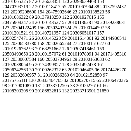
20101065325 87 20136633351 120 20298639468 153
20470393719 22 20100118417 55 20101067964 88 20137592437
121 20299208690 154 20475902646 23 20100138523 56
20101086322 89 20137913250 122 20301927615 155
20475904347 24 20100143527 57 20101136281 90 20139238681
123 20304122499 156 20502493524 25 20100144507 58
20101201521 91 20140721957 124 20306051017 157
20502547471 26 20100145228 59 20101614361 92 20144936541
125 20306533780 158 20502665244 27 20100151627 60
20101926762 93 20168251662 126 20307418461 159
20503493650 28 20100157072 61 20101978991 94 20171405310
127 20330007584 160 20503704961 29 20100163633 62
20102038054 95 20174399957 128 20331492478 161
20506342563 30 20100262372 63 20102046405 96 20174426270
129 20332606957 31 20100266360 64 20102152850 97
20175755111 130 20333464765 32 20100270715 65 20106470376
98 20179010870 131 20333712505 33 20100276161 66
20108303205 99 20186832613 132 20333713901 21650