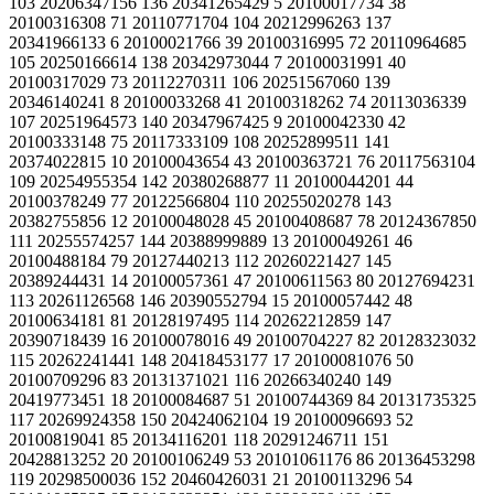
103 20206347156 136 20341265429 5 20100017734 38
20100316308 71 20110771704 104 20212996263 137
20341966133 6 20100021766 39 20100316995 72 20110964685
105 20250166614 138 20342973044 7 20100031991 40
20100317029 73 20112270311 106 20251567060 139
20346140241 8 20100033268 41 20100318262 74 20113036339
107 20251964573 140 20347967425 9 20100042330 42
20100333148 75 20117333109 108 20252899511 141
20374022815 10 20100043654 43 20100363721 76 20117563104
109 20254955354 142 20380268877 11 20100044201 44
20100378249 77 20122566804 110 20255020278 143
20382755856 12 20100048028 45 20100408687 78 20124367850
111 20255574257 144 20388999889 13 20100049261 46
20100488184 79 20127440213 112 20260221427 145
20389244431 14 20100057361 47 20100611563 80 20127694231
113 20261126568 146 20390552794 15 20100057442 48
20100634181 81 20128197495 114 20262212859 147
20390718439 16 20100078016 49 20100704227 82 20128323032
115 20262241441 148 20418453177 17 20100081076 50
20100709296 83 20131371021 116 20266340240 149
20419773451 18 20100084687 51 20100744369 84 20131735325
117 20269924358 150 20424062104 19 20100096693 52
20100819041 85 20134116201 118 20291246711 151
20428813252 20 20100106249 53 20101061176 86 20136453298
119 20298500036 152 20460426031 21 20100113296 54