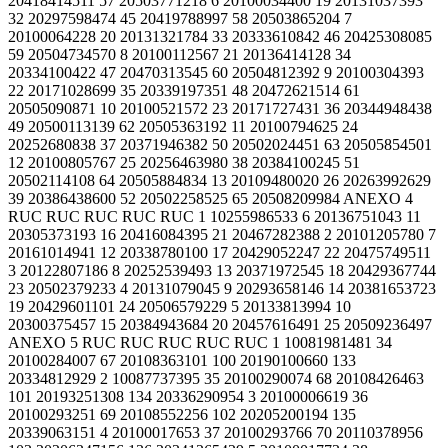
20418414511 57 20503771218 6 20100034400 19 20131037393
32 20297598474 45 20419788997 58 20503865204 7
20100064228 20 20131321784 33 20333610842 46 20425308085
59 20504734570 8 20100112567 21 20136414128 34
20334100422 47 20470313545 60 20504812392 9 20100304393
22 20171028699 35 20339197351 48 20472621514 61
20505090871 10 20100521572 23 20171727431 36 20344948438
49 20500113139 62 20505363192 11 20100794625 24
20252680838 37 20371946382 50 20502024451 63 20505854501
12 20100805767 25 20256463980 38 20384100245 51
20502114108 64 20505884834 13 20109480020 26 20263992629
39 20386438600 52 20502258525 65 20508209984 ANEXO 4
RUC RUC RUC RUC RUC 1 10255986533 6 20136751043 11
20305373193 16 20416084395 21 20467282388 2 20101205780 7
20161014941 12 20338780100 17 20429052247 22 20475749511
3 20122807186 8 20252539493 13 20371972545 18 20429367744
23 20502379233 4 20131079045 9 20293658146 14 20381653723
19 20429601101 24 20506579229 5 20133813994 10
20300375457 15 20384943684 20 20457616491 25 20509236497
ANEXO 5 RUC RUC RUC RUC RUC 1 10081981481 34
20100284007 67 20108363101 100 20190100660 133
20334812929 2 10087737395 35 20100290074 68 20108426463
101 20193251308 134 20336290954 3 20100006619 36
20100293251 69 20108552256 102 20205200194 135
20339063151 4 20100017653 37 20100293766 70 20110378956