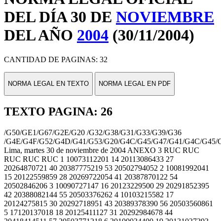
DEL DÍA 30 DE
NOVIEMBRE
DEL AÑO
2004
(30/11/2004)
CANTIDAD DE PAGINAS: 32
NORMA LEGAL EN TEXTO
NORMA LEGAL EN PDF
TEXTO PAGINA: 26
/G50/GE1/G67/G2E/G20 /G32/G38/G31/G33/G39/G36
/G4E/G4F/G52/G4D/G41/G53/G20/G4C/G45/G47/G41/G4C/G45/
Lima, martes 30 de noviembre de 2004 ANEXO 3 RUC RUC
RUC RUC RUC 1 10073112201 14 20113086433 27
20264870721 40 20387775219 53 20502794052 2 10081992041
15 20122559859 28 20269722054 41 20387870122 54
20502846206 3 10090727147 16 20123229500 29 20291852395
42 20388082144 55 20503376262 4 10103215582 17
20124275815 30 20292718951 43 20389378390 56 20503560861
5 17120137018 18 20125411127 31 20292984678 44