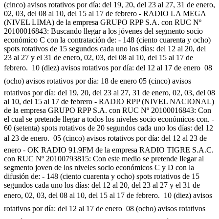
(cinco) avisos rotativos por día: del 19, 20, del 23 al 27, 31 de enero,
02, 03, del 08 al 10, del 15 al 17 de febrero - RADIO LA MEGA
(NIVEL LIMA) de la empresa GRUPO RPP S.A. con RUC Nº
20100016843: Buscando llegar a los jóvenes del segmento socio
económico C con la contratación de: - 148 (ciento cuarenta y ocho)
spots rotativos de 15 segundos cada uno los días: del 12 al 20, del
23 al 27 y el 31 de enero, 02, 03, del 08 al 10, del 15 al 17 de
febrero.  10 (diez) avisos rotativos por día: del 12 al 17 de enero  08
(ocho) avisos rotativos por día: 18 de enero 05 (cinco) avisos
rotativos por día: del 19, 20, del 23 al 27, 31 de enero, 02, 03, del 08
al 10, del 15 al 17 de febrero - RADIO RPP (NIVEL NACIONAL)
de la empresa GRUPO RPP S.A. con RUC Nº 20100016843: Con
el cual se pretende llegar a todos los niveles socio económicos con. -
60 (setenta) spots rotativos de 20 segundos cada uno los días: del 12
al 23 de enero.  05 (cinco) avisos rotativos por día: del 12 al 23 de
enero - OK RADIO 91.9FM de la empresa RADIO TIGRE S.A.C.
con RUC Nº 20100793815: Con este medio se pretende llegar al
segmento joven de los niveles socio económicos C y D con la
difusión de: - 148 (ciento cuarenta y ocho) spots rotativos de 15
segundos cada uno los días: del 12 al 20, del 23 al 27 y el 31 de
enero, 02, 03, del 08 al 10, del 15 al 17 de febrero.  10 (diez) avisos
rotativos por día: del 12 al 17 de enero  08 (ocho) avisos rotativos