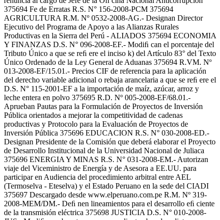
renuncia al cargo de Jefe de la Oﬁ cina Nacional Anticorrupción
375694 Fe de Erratas R.S. N° 156-2008-PCM 375694
AGRICULTURA R.M. Nº 0532-2008-AG.- Designan Director
Ejecutivo del Programa de Apoyo a las Alianzas Rurales
Productivas en la Sierra del Perú - ALIADOS 375694 ECONOMIA
Y FINANZAS D.S. N° 096-2008-EF.- Modiﬁ can el porcentaje del
Tributo Único a que se reﬁ ere el inciso k) del Artículo 83° del Texto
Único Ordenado de la Ley General de Aduanas 375694 R.VM. Nº
013-2008-EF/15.01.- Precios CIF de referencia para la aplicación
del derecho variable adicional o rebaja arancelaria a que se reﬁ ere el
D.S. N° 115-2001-EF a la importación de maíz, azúcar, arroz y
leche entera en polvo 375695 R.D. Nº 005-2008-EF/68.01.-
Aprueban Pautas para la Formulación de Proyectos de Inversión
Pública orientados a mejorar la competitividad de cadenas
productivas y Protocolo para la Evaluación de Proyectos de
Inversión Pública 375696 EDUCACION R.S. N° 030-2008-ED.-
Designan Presidente de la Comisión que deberá elaborar el Proyecto
de Desarrollo Institucional de la Universidad Nacional de Juliaca
375696 ENERGIA Y MINAS R.S. N° 031-2008-EM.- Autorizan
viaje del Viceministro de Energía y de Asesora a EE.UU. para
participar en Audiencia del procedimiento arbitral entre AEL
(Termoselva - Eteselva) y el Estado Peruano en la sede del CIADI
375697 Descargado desde www.elperuano.com.pe R.M. Nº 319-
2008-MEM/DM.- Deﬁ nen lineamientos para el desarrollo eﬁ ciente
de la transmisión eléctrica 375698 JUSTICIA D.S. N° 010-2008-