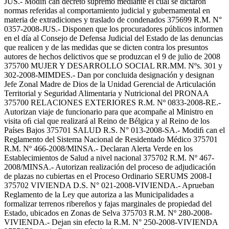
JUS.- Modiﬁ can decreto supremo mediante el cual se dictaron
normas referidas al comportamiento judicial y gubernamental en
materia de extradiciones y traslado de condenados 375699 R.M. N°
0357-2008-JUS.- Disponen que los procuradores públicos informen
en el día al Consejo de Defensa Judicial del Estado de las denuncias
que realicen y de las medidas que se dicten contra los presuntos
autores de hechos delictivos que se produzcan el 9 de julio de 2008
375700 MUJER Y DESARROLLO SOCIAL RR.MM. Nºs. 301 y
302-2008-MIMDES.- Dan por concluida designación y designan
Jefe Zonal Madre de Dios de la Unidad Gerencial de Articulación
Territorial y Seguridad Alimentaria y Nutricional del PRONAA
375700 RELACIONES EXTERIORES R.M. Nº 0833-2008-RE.-
Autorizan viaje de funcionario para que acompañe al Ministro en
visita oﬁ cial que realizará al Reino de Bélgica y al Reino de los
Países Bajos 375701 SALUD R.S. N° 013-2008-SA.- Modiﬁ can el
Reglamento del Sistema Nacional de Residentado Médico 375701
R.M. Nº 466-2008/MINSA.- Declaran Alerta Verde en los
Establecimientos de Salud a nivel nacional 375702 R.M. Nº 467-
2008/MINSA.- Autorizan realización del proceso de adjudicación
de plazas no cubiertas en el Proceso Ordinario SERUMS 2008-I
375702 VIVIENDA D.S. N° 021-2008-VIVIENDA.- Aprueban
Reglamento de la Ley que autoriza a las Municipalidades a
formalizar terrenos ribereños y fajas marginales de propiedad del
Estado, ubicados en Zonas de Selva 375703 R.M. Nº 280-2008-
VIVIENDA.- Dejan sin efecto la R.M. N° 250-2008-VIVIENDA