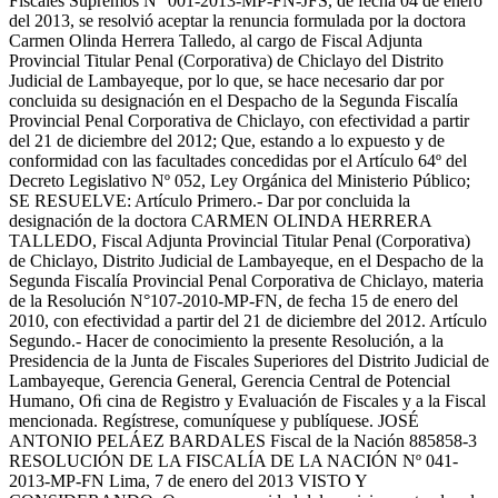
Fiscales Supremos N° 001-2013-MP-FN-JFS, de fecha 04 de enero
del 2013, se resolvió aceptar la renuncia formulada por la doctora
Carmen Olinda Herrera Talledo, al cargo de Fiscal Adjunta
Provincial Titular Penal (Corporativa) de Chiclayo del Distrito
Judicial de Lambayeque, por lo que, se hace necesario dar por
concluida su designación en el Despacho de la Segunda Fiscalía
Provincial Penal Corporativa de Chiclayo, con efectividad a partir
del 21 de diciembre del 2012; Que, estando a lo expuesto y de
conformidad con las facultades concedidas por el Artículo 64º del
Decreto Legislativo Nº 052, Ley Orgánica del Ministerio Público;
SE RESUELVE: Artículo Primero.- Dar por concluida la
designación de la doctora CARMEN OLINDA HERRERA
TALLEDO, Fiscal Adjunta Provincial Titular Penal (Corporativa)
de Chiclayo, Distrito Judicial de Lambayeque, en el Despacho de la
Segunda Fiscalía Provincial Penal Corporativa de Chiclayo, materia
de la Resolución N°107-2010-MP-FN, de fecha 15 de enero del
2010, con efectividad a partir del 21 de diciembre del 2012. Artículo
Segundo.- Hacer de conocimiento la presente Resolución, a la
Presidencia de la Junta de Fiscales Superiores del Distrito Judicial de
Lambayeque, Gerencia General, Gerencia Central de Potencial
Humano, Oﬁ cina de Registro y Evaluación de Fiscales y a la Fiscal
mencionada. Regístrese, comuníquese y publíquese. JOSÉ
ANTONIO PELÁEZ BARDALES Fiscal de la Nación 885858-3
RESOLUCIÓN DE LA FISCALÍA DE LA NACIÓN Nº 041-
2013-MP-FN Lima, 7 de enero del 2013 VISTO Y