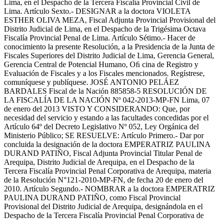
Lima, en el Despacho de la Tercera Fiscalía Provincial Civil de
Lima. Artículo Sexto.- DESIGNAR a la doctora VIOLETA
ESTHER OLIVA MEZA, Fiscal Adjunta Provincial Provisional del
Distrito Judicial de Lima, en el Despacho de la Trigésima Octava
Fiscalía Provincial Penal de Lima. Artículo Sétimo.- Hacer de
conocimiento la presente Resolución, a la Presidencia de la Junta de
Fiscales Superiores del Distrito Judicial de Lima, Gerencia General,
Gerencia Central de Potencial Humano, Oﬁ cina de Registro y
Evaluación de Fiscales y a los Fiscales mencionados. Regístrese,
comuníquese y publíquese. JOSÉ ANTONIO PELÁEZ
BARDALES Fiscal de la Nación 885858-5 RESOLUCIÓN DE
LA FISCALÍA DE LA NACIÓN Nº 042-2013-MP-FN Lima, 07
de enero del 2013 VISTO Y CONSIDERANDO: Que, por
necesidad del servicio y estando a las facultades concedidas por el
Artículo 64º del Decreto Legislativo Nº 052, Ley Orgánica del
Ministerio Público; SE RESUELVE: Artículo Primero.- Dar por
concluida la designación de la doctora EMPERATRIZ PAULINA
DURAND PATIÑO, Fiscal Adjunta Provincial Titular Penal de
Arequipa, Distrito Judicial de Arequipa, en el Despacho de la
Tercera Fiscalía Provincial Penal Corporativa de Arequipa, materia
de la Resolución N°121-2010-MP-FN, de fecha 20 de enero del
2010. Artículo Segundo.- NOMBRAR a la doctora EMPERATRIZ
PAULINA DURAND PATIÑO, como Fiscal Provincial
Provisional del Distrito Judicial de Arequipa, designándola en el
Despacho de la Tercera Fiscalía Provincial Penal Corporativa de