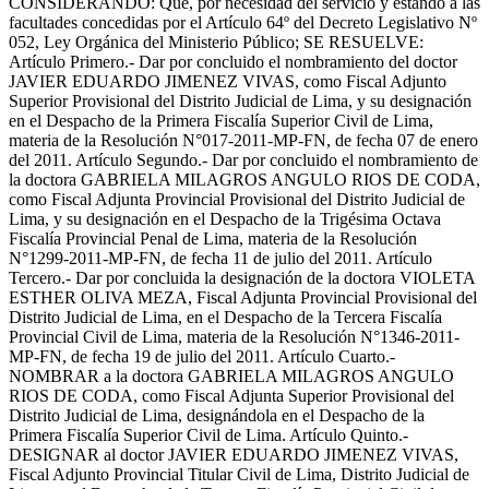
CONSIDERANDO: Que, por necesidad del servicio y estando a las
facultades concedidas por el Artículo 64º del Decreto Legislativo Nº
052, Ley Orgánica del Ministerio Público; SE RESUELVE:
Artículo Primero.- Dar por concluido el nombramiento del doctor
JAVIER EDUARDO JIMENEZ VIVAS, como Fiscal Adjunto
Superior Provisional del Distrito Judicial de Lima, y su designación
en el Despacho de la Primera Fiscalía Superior Civil de Lima,
materia de la Resolución N°017-2011-MP-FN, de fecha 07 de enero
del 2011. Artículo Segundo.- Dar por concluido el nombramiento de
la doctora GABRIELA MILAGROS ANGULO RIOS DE CODA,
como Fiscal Adjunta Provincial Provisional del Distrito Judicial de
Lima, y su designación en el Despacho de la Trigésima Octava
Fiscalía Provincial Penal de Lima, materia de la Resolución
N°1299-2011-MP-FN, de fecha 11 de julio del 2011. Artículo
Tercero.- Dar por concluida la designación de la doctora VIOLETA
ESTHER OLIVA MEZA, Fiscal Adjunta Provincial Provisional del
Distrito Judicial de Lima, en el Despacho de la Tercera Fiscalía
Provincial Civil de Lima, materia de la Resolución N°1346-2011-
MP-FN, de fecha 19 de julio del 2011. Artículo Cuarto.-
NOMBRAR a la doctora GABRIELA MILAGROS ANGULO
RIOS DE CODA, como Fiscal Adjunta Superior Provisional del
Distrito Judicial de Lima, designándola en el Despacho de la
Primera Fiscalía Superior Civil de Lima. Artículo Quinto.-
DESIGNAR al doctor JAVIER EDUARDO JIMENEZ VIVAS,
Fiscal Adjunto Provincial Titular Civil de Lima, Distrito Judicial de