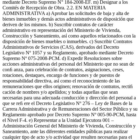
mediante Decreto Supremo N° 184-2008-EF. m) Designar a los
Comités de Recepción de Obra. 2.2. EN MATERIA
ADMINISTRATIVA a) Aprobar las solicitudes de baja y alta de
bienes inmuebles y demás actos administrativos de disposición que
deriven de los mismos. b) Suscribir contratos de carácter
administrativo en representación del Ministerio de Vivienda,
Construcción y Saneamiento, así como aquellos relacionados con la
disposición de bienes muebles o inmuebles. c) Suscribir Contratos
Administrativos de Servicios (CAS), derivados del Decreto
Legislativo Nº 1057 y su Reglamento, aprobado mediante Decreto
Supremo Nº 075-2008-PCM. d) Expedir Resoluciones sobre
acciones administrativas del personal del Ministerio que no sean de
conﬁ anza, para celebración de contratos, asignaciones, ceses,
rotaciones, destaques, encargo de funciones y de puestos de
responsabilidad directiva, así como el reconocimiento de las
remuneraciones que ellos originen; renovación de contratos, rectiﬁ
cación de nombres y/o apellidos; y todas aquellas que sean
necesarias para una adecuada conducción y dirección del personal a
que se reﬁ ere el Decreto Legislativo Nº 276 – Ley de Bases de la
Carrera Administrativa y de Remuneraciones del Sector Público y su
Reglamento aprobado por Decreto Supremo Nº 005-90-PCM, hasta
el Nivel F-4. e) Representar a la Unidad Ejecutora 001 –
Administración General del Ministerio de Vivienda, Construcción y
Saneamiento, ante las diferentes entidades públicas para realizar
cualquier tipo de acto y/o actividad que resulten necesarias para el