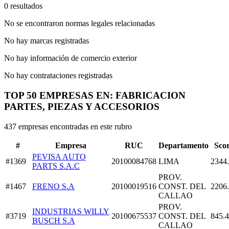
0 resultados
No se encontraron normas legales relacionadas
No hay marcas registradas
No hay información de comercio exterior
No hay contrataciones registradas
TOP 50 EMPRESAS EN: FABRICACION
PARTES, PIEZAS Y ACCESORIOS
437 empresas encontradas en este rubro
#
Empresa
RUC
Departamento
Sco
PEVISA AUTO
#1369
20100084768
LIMA
2344
PARTS S.A.C
PROV.
#1467
FRENO S.A
20100019516
CONST. DEL
2206
CALLAO
PROV.
INDUSTRIAS WILLY
#3719
20100675537
CONST. DEL
845.
BUSCH S.A
CALLAO