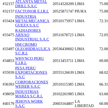
ATLANTA METAL
#32157
20514520209
LIMA
75.00
DRILL S.A.C
#32157
FACTONOR E.I.R.L
20525871747
PIURA
75.00
INDUSTRIA
#33424
METALMECANICA
20510175957
LIMA
72.31
GUEZA S.A.C
RADIADORES
#33475
ARNAO
20511678723
LIMA
72.05
INDUSTRIAL S.A.C
HM CROMO
#33497
OLEOHIDRAULICA
20536430602
LIMA
72.00
S.C.R.L
WHYNCO PERU
#34853
20513453711
LIMA
69.00
E.I.R.L
PESA PERU
#35939
EXPORTACIONES
20555126639
LIMA
68.02
S.A.C
CORPORACIONES
#36393
20510115385
LIMA
66.31
WEISER S.A.C
INDUSTRIAS
#38059
20102261985
LIMA
63.60
MARZA S.C.R.L
JEHOVA WORK
LA
#40179
20603164807
60.00
S.A.C
LIBERTAD