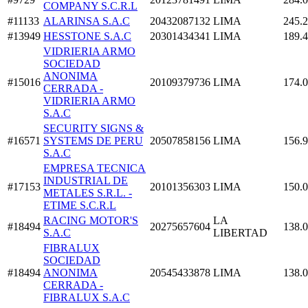
COMPANY S.C.R.L
#11133
ALARINSA S.A.C
20432087132
LIMA
245.
#13949
HESSTONE S.A.C
20301434341
LIMA
189.
VIDRIERIA ARMO
SOCIEDAD
ANONIMA
#15016
20109379736
LIMA
174.
CERRADA -
VIDRIERIA ARMO
S.A.C
SECURITY SIGNS &
#16571
SYSTEMS DE PERU
20507858156
LIMA
156.
S.A.C
EMPRESA TECNICA
INDUSTRIAL DE
#17153
20101356303
LIMA
150.
METALES S.R.L. -
ETIME S.C.R.L
RACING MOTOR'S
LA
#18494
20275657604
138.
S.A.C
LIBERTAD
FIBRALUX
SOCIEDAD
#18494
ANONIMA
20545433878
LIMA
138.
CERRADA -
FIBRALUX S.A.C