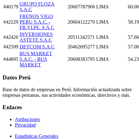
GRUPO FLOZA
#40179
20607787906
LIMA
60.00
S.A.C
FRENOS VIGO
#42229
PERU S.A.C. -
20604122270
LIMA
58.19
FR.VI.PE. S.A.C
INVERSIONES
#42426
20511342571
LIMA
57.66
ASTETE S.A.C
#42599
DETCOM S.A.C
20462695277
LIMA
57.00
BUS MARKET
#44895
S.A.C. - BUS
20608383795
LIMA
54.23
MARKET
Datos Perú
Base de datos de empresas en Perú. Información actualizada sobre
empresas peruanas, sus actividades económicas, directivos y más.
Enlaces
Atribuciones
Privacidad
Estadisticas Generales