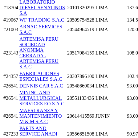
LABORATORIO
#18704
DIESEL SENATINOS
20101320295
LIMA
137.
S.A
#19067
WF TRADING S.A.C
20509754528
LIMA
134.
ARNAO SERVICES
#21003
20544964519
LIMA
120.
S.A.C
ARTEMISA PERU
SOCIEDAD
ANONIMA
#23143
20517084159
LIMA
108.
CERRADA -
ARTEMISA PERU
S.A.C
FABRICACIONES
#24357
20307896100
LIMA
102.
ESPECIALES S.A.C
#26541
DENNIS CAR S.A.C
20548660034
LIMA
93.00
MINING AND
#26541
METALLURGICAL
20551133436
LIMA
93.00
SERVICES EO S.A.C
MAESTRANZA Y
#26541
MANTENIMIENTO
20614415569
JUNIN
93.00
M & M S.A.C
PARTS AND
#27233
SERVICE ANADI
20556651508
LIMA
90.97