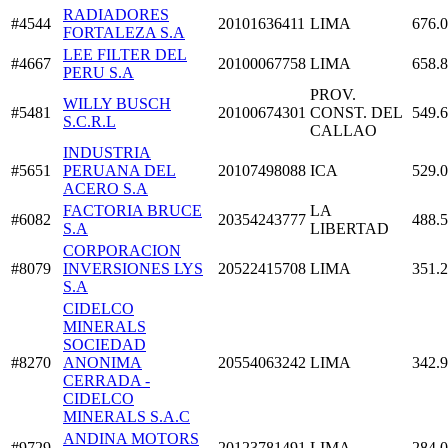
RADIADORES
#4544
20101636411
LIMA
676.
FORTALEZA S.A
LEE FILTER DEL
#4667
20100067758
LIMA
658.
PERU S.A
PROV.
WILLY BUSCH
#5481
20100674301
CONST. DEL
549.
S.C.R.L
CALLAO
INDUSTRIA
#5651
PERUANA DEL
20107498088
ICA
529.
ACERO S.A
FACTORIA BRUCE
LA
#6082
20354243777
488.
S.A
LIBERTAD
CORPORACION
#8079
INVERSIONES LYS
20522415708
LIMA
351.
S.A
CIDELCO
MINERALS
SOCIEDAD
#8270
ANONIMA
20554063242
LIMA
342.
CERRADA -
CIDELCO
MINERALS S.A.C
ANDINA MOTORS
#9729
20123781491
LIMA
284.