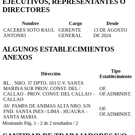
EJECUTIVOS, REPRESENTANTES O
DIRECTORES
Nombre
Cargo
Desde
CACERES SOTO RAUL
GERENTE
13 DE AGOSTO
ANTONIO
GENERAL
DE 2024
ALGUNOS ESTABLECIMIENTOS
ANEXOS
Tipo
Dirección
Establecimiento
BL. . NRO. 37 DPTO. 103 U.V. SANTA
MARINA SUR PROV. CONST. DEL /
OF.
CALLAO - PROV. CONST. DEL CALLAO -
OF.ADMINIST.
CALLAO
AV. PAMPA DE ANIMAS ALTA NRO. S/N
OF.
FND. SANTA INES / LIMA - HUAURA -
OF.ADMINIST.
SANTA MARIA
Mostrando
Pág.
1
-
2
de
2
resultados
/
2