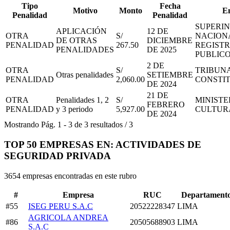
Tipo
Fecha
Motivo
Monto
E
Penalidad
Penalidad
SUPERI
APLICACIÓN
12 DE
OTRA
S/
NACION
DE OTRAS
DICIEMBRE
PENALIDAD
267.50
REGIST
PENALIDADES
DE 2025
PUBLIC
2 DE
OTRA
S/
TRIBUN
Otras penalidades
SETIEMBRE
PENALIDAD
2,060.00
CONSTI
DE 2024
21 DE
OTRA
Penalidades 1, 2
S/
MINISTE
FEBRERO
PENALIDAD
y 3 periodo
5,927.00
CULTUR
DE 2024
Mostrando
Pág.
1
-
3
de
3
resultados
/
3
TOP 50 EMPRESAS EN: ACTIVIDADES DE
SEGURIDAD PRIVADA
3654 empresas encontradas en este rubro
#
Empresa
RUC
Departament
#55
ISEG PERU S.A.C
20522228347
LIMA
AGRICOLA ANDREA
#86
20505688903
LIMA
S.A.C