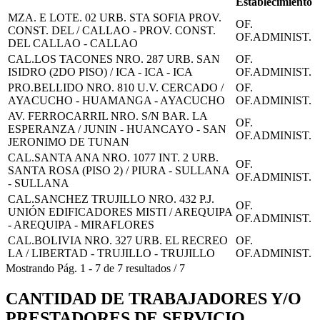
Establecimiento
MZA. E LOTE. 02 URB. STA SOFIA PROV.
OF.
CONST. DEL / CALLAO - PROV. CONST.
OF.ADMINIST.
DEL CALLAO - CALLAO
CAL.LOS TACONES NRO. 287 URB. SAN
OF.
ISIDRO (2DO PISO) / ICA - ICA - ICA
OF.ADMINIST.
PRO.BELLIDO NRO. 810 U.V. CERCADO /
OF.
AYACUCHO - HUAMANGA - AYACUCHO
OF.ADMINIST.
AV. FERROCARRIL NRO. S/N BAR. LA
OF.
ESPERANZA / JUNIN - HUANCAYO - SAN
OF.ADMINIST.
JERONIMO DE TUNAN
CAL.SANTA ANA NRO. 1077 INT. 2 URB.
OF.
SANTA ROSA (PISO 2) / PIURA - SULLANA
OF.ADMINIST.
- SULLANA
CAL.SANCHEZ TRUJILLO NRO. 432 P.J.
OF.
UNIÓN EDIFICADORES MISTI / AREQUIPA
OF.ADMINIST.
- AREQUIPA - MIRAFLORES
CAL.BOLIVIA NRO. 327 URB. EL RECREO
OF.
LA / LIBERTAD - TRUJILLO - TRUJILLO
OF.ADMINIST.
Mostrando
Pág.
1
-
7
de
7
resultados
/
7
CANTIDAD DE TRABAJADORES Y/O
PRESTADORES DE SERVICIO