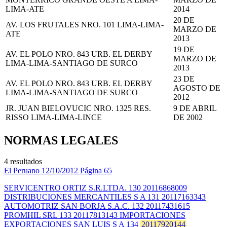
LIMA-ATE
2014
20 DE
AV. LOS FRUTALES NRO. 101 LIMA-LIMA-
MARZO DE
ATE
2013
19 DE
AV. EL POLO NRO. 843 URB. EL DERBY
MARZO DE
LIMA-LIMA-SANTIAGO DE SURCO
2013
23 DE
AV. EL POLO NRO. 843 URB. EL DERBY
AGOSTO DE
LIMA-LIMA-SANTIAGO DE SURCO
2012
JR. JUAN BIELOVUCIC NRO. 1325 RES.
9 DE ABRIL
RISSO LIMA-LIMA-LINCE
DE 2002
NORMAS LEGALES
4 resultados
El Peruano
12/10/2012
Página 65
SERVICENTRO ORTIZ S.R.LTDA. 130 20116868009
DISTRIBUCIONES MERCANTILES S A 131 20117163343
AUTOMOTRIZ SAN BORJA S.A.C. 132 20117431615
PROMHIL SRL 133 20117813143 IMPORTACIONES
EXPORTACIONES SAN LUIS S A 134
20117920144