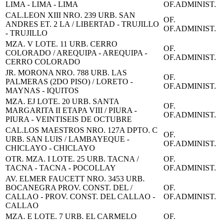
LIMA - LIMA - LIMA
OF.ADMINIST.
CAL.LEON XIII NRO. 239 URB. SAN
OF.
ANDRES ET. 2 LA / LIBERTAD - TRUJILLO
OF.ADMINIST.
- TRUJILLO
MZA. V LOTE. 11 URB. CERRO
OF.
COLORADO / AREQUIPA - AREQUIPA -
OF.ADMINIST.
CERRO COLORADO
JR. MORONA NRO. 788 URB. LAS
OF.
PALMERAS (2DO PISO) / LORETO -
OF.ADMINIST.
MAYNAS - IQUITOS
MZA. EJ LOTE. 20 URB. SANTA
OF.
MARGARITA II ETAPA VIII / PIURA -
OF.ADMINIST.
PIURA - VEINTISEIS DE OCTUBRE
CAL.LOS MAESTROS NRO. 127A DPTO. C
OF.
URB. SAN LUIS / LAMBAYEQUE -
OF.ADMINIST.
CHICLAYO - CHICLAYO
OTR. MZA. I LOTE. 25 URB. TACNA /
OF.
TACNA - TACNA - POCOLLAY
OF.ADMINIST.
AV. ELMER FAUCETT NRO. 3453 URB.
BOCANEGRA PROV. CONST. DEL /
OF.
CALLAO - PROV. CONST. DEL CALLAO -
OF.ADMINIST.
CALLAO
MZA. E LOTE. 7 URB. EL CARMELO
OF.