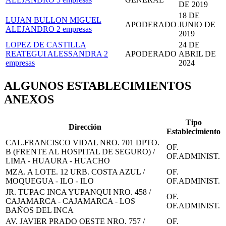
DE 2019
18 DE
LUJAN BULLON MIGUEL
APODERADO
JUNIO DE
ALEJANDRO
2 empresas
2019
LOPEZ DE CASTILLA
24 DE
REATEGUI ALESSANDRA
2
APODERADO
ABRIL DE
empresas
2024
ALGUNOS ESTABLECIMIENTOS
ANEXOS
Tipo
Dirección
Establecimiento
CAL.FRANCISCO VIDAL NRO. 701 DPTO.
OF.
B (FRENTE AL HOSPITAL DE SEGURO) /
OF.ADMINIST.
LIMA - HUAURA - HUACHO
MZA. A LOTE. 12 URB. COSTA AZUL /
OF.
MOQUEGUA - ILO - ILO
OF.ADMINIST.
JR. TUPAC INCA YUPANQUI NRO. 458 /
OF.
CAJAMARCA - CAJAMARCA - LOS
OF.ADMINIST.
BAÑOS DEL INCA
AV. JAVIER PRADO OESTE NRO. 757 /
OF.