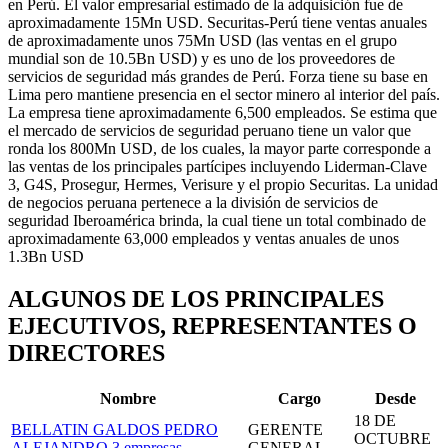
en Perú. El valor empresarial estimado de la adquisición fue de
aproximadamente 15Mn USD. Securitas-Perú tiene ventas anuales
de aproximadamente unos 75Mn USD (las ventas en el grupo
mundial son de 10.5Bn USD) y es uno de los proveedores de
servicios de seguridad más grandes de Perú. Forza tiene su base en
Lima pero mantiene presencia en el sector minero al interior del país.
La empresa tiene aproximadamente 6,500 empleados. Se estima que
el mercado de servicios de seguridad peruano tiene un valor que
ronda los 800Mn USD, de los cuales, la mayor parte corresponde a
las ventas de los principales partícipes incluyendo Liderman-Clave
3, G4S, Prosegur, Hermes, Verisure y el propio Securitas. La unidad
de negocios peruana pertenece a la división de servicios de
seguridad Iberoamérica brinda, la cual tiene un total combinado de
aproximadamente 63,000 empleados y ventas anuales de unos
1.3Bn USD
ALGUNOS DE LOS PRINCIPALES
EJECUTIVOS, REPRESENTANTES O
DIRECTORES
Nombre
Cargo
Desde
18 DE
BELLATIN GALDOS PEDRO
GERENTE
OCTUBRE
ALEJANDRO
3 empresas
GENERAL