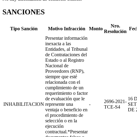
SANCIONES
Nro.
Tipo Sanción
Motivo Infracción
Monto
Fec
Resolución
Presentar información
inexacta a las
Entidades, al Tribunal
de Contrataciones del
Estado o al Registro
Nacional de
Proveedores (RNP),
siempre que esté
relacionada con el
cumplimiento de un
requerimiento o factor
de evaluación que le
16 
2696-2021-
INHABILITACION
represente una
-
SET
TCE-S4
ventaja o beneficio en
DE 
el procedimiento de
selección o en la
ejecución
contractual.*Presentar