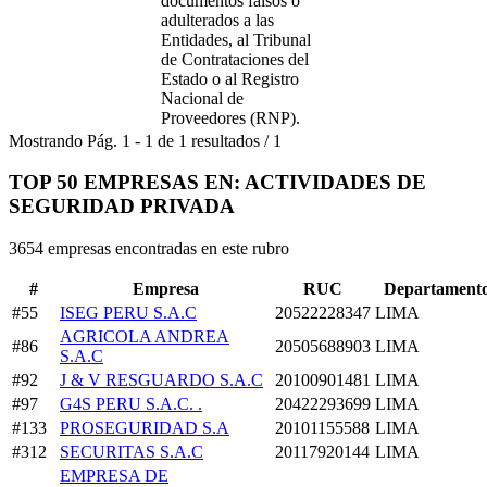
documentos falsos o
adulterados a las
Entidades, al Tribunal
de Contrataciones del
Estado o al Registro
Nacional de
Proveedores (RNP).
Mostrando
Pág.
1
-
1
de
1
resultados
/
1
TOP 50 EMPRESAS EN: ACTIVIDADES DE
SEGURIDAD PRIVADA
3654 empresas encontradas en este rubro
#
Empresa
RUC
Departament
#55
ISEG PERU S.A.C
20522228347
LIMA
AGRICOLA ANDREA
#86
20505688903
LIMA
S.A.C
#92
J & V RESGUARDO S.A.C
20100901481
LIMA
#97
G4S PERU S.A.C. .
20422293699
LIMA
#133
PROSEGURIDAD S.A
20101155588
LIMA
#312
SECURITAS S.A.C
20117920144
LIMA
EMPRESA DE