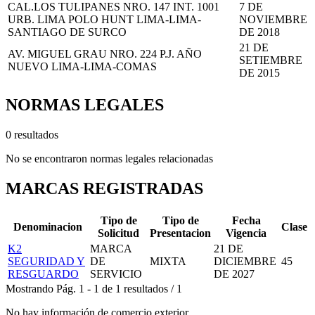
CAL.LOS TULIPANES NRO. 147 INT. 1001
7 DE
URB. LIMA POLO HUNT LIMA-LIMA-
NOVIEMBRE
SANTIAGO DE SURCO
DE 2018
21 DE
AV. MIGUEL GRAU NRO. 224 P.J. AÑO
SETIEMBRE
NUEVO LIMA-LIMA-COMAS
DE 2015
NORMAS LEGALES
0 resultados
No se encontraron normas legales relacionadas
MARCAS REGISTRADAS
Tipo de
Tipo de
Fecha
Denominacion
Clase
Solicitud
Presentacion
Vigencia
K2
MARCA
21 DE
SEGURIDAD Y
DE
MIXTA
DICIEMBRE
45
RESGUARDO
SERVICIO
DE 2027
Mostrando
Pág.
1
-
1
de
1
resultados
/
1
No hay información de comercio exterior