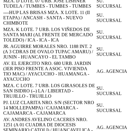
MZA. D LOTE. 07 URB. JOSE LISHNER
SU.
TUDELA / TUMBES - TUMBES - TUMBES
SUCURSAL
----HUP LAS BRISAS MZA. X LOTE. 11 (II
SU.
ETAPA) / ANCASH - SANTA - NUEVO
SUCURSAL
CHIMBOTE
MZA. K LOTE. 7 URB. LOS VIÑEDOS DE
SU.
SANTA MARI (AL FRENTE DE MERCADO
SUCURSAL
TOLEDO) / ICA - ICA - ICA
JR. AGUIRRE MORALES NRO. 1188 INT. 2
SU.
(A 3 CDRAS DE OVALO TUPAC AMARU) /
SUCURSAL
JUNIN - HUANCAYO - EL TAMBO
AV. EL EJERCITO NRO. 680 URB. JARDIN
(3ER PISO FRENTE A ASOC. VIVIENDA
AG. AGENCIA
TIO MAC) / AYACUCHO - HUAMANGA -
AYACUCHO
MZA. C LOTE. 7 URB. LOS GIRASOLES DE
SU.
SAN ISIDRO (--) LA / LIBERTAD -
SUCURSAL
TRUJILLO - TRUJILLO
PJ. LUZ CLARITA NRO. S/N (SECTOR NRO
SU.
14 MOLLEPAMPA) / CAJAMARCA -
SUCURSAL
CAJAMARCA - CAJAMARCA
AV. ANDRES AVELINO CACERES NRO.
1251 (A 01 CUADRA DE DIOCESIS
AG. AGENCIA
SEMINARIO CATOLI) / HUANCAVELICA -