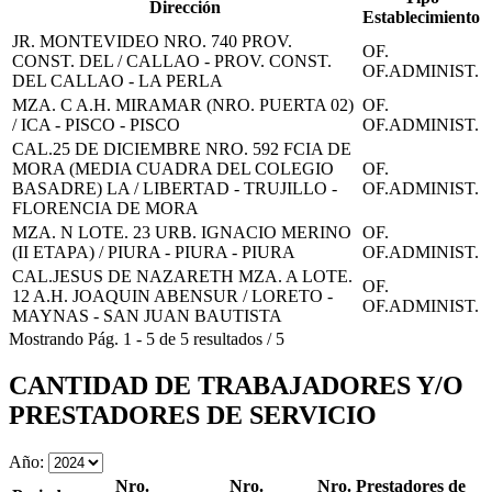
Dirección
Establecimiento
JR. MONTEVIDEO NRO. 740 PROV.
OF.
CONST. DEL / CALLAO - PROV. CONST.
OF.ADMINIST.
DEL CALLAO - LA PERLA
MZA. C A.H. MIRAMAR (NRO. PUERTA 02)
OF.
/ ICA - PISCO - PISCO
OF.ADMINIST.
CAL.25 DE DICIEMBRE NRO. 592 FCIA DE
MORA (MEDIA CUADRA DEL COLEGIO
OF.
BASADRE) LA / LIBERTAD - TRUJILLO -
OF.ADMINIST.
FLORENCIA DE MORA
MZA. N LOTE. 23 URB. IGNACIO MERINO
OF.
(II ETAPA) / PIURA - PIURA - PIURA
OF.ADMINIST.
CAL.JESUS DE NAZARETH MZA. A LOTE.
OF.
12 A.H. JOAQUIN ABENSUR / LORETO -
OF.ADMINIST.
MAYNAS - SAN JUAN BAUTISTA
Mostrando
Pág.
1
-
5
de
5
resultados
/
5
CANTIDAD DE TRABAJADORES Y/O
PRESTADORES DE SERVICIO
Año:
Nro.
Nro.
Nro. Prestadores de