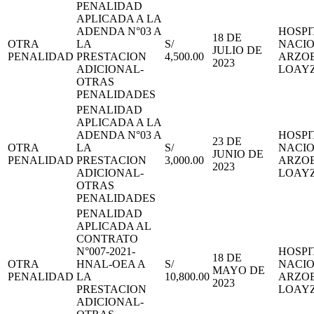
PENALIDAD
APLICADA A LA
ADENDA N°03 A
HOSPI
18 DE
OTRA
LA
S/
NACI
JULIO DE
PENALIDAD
PRESTACION
4,500.00
ARZOB
2023
ADICIONAL-
LOAY
OTRAS
PENALIDADES
PENALIDAD
APLICADA A LA
ADENDA N°03 A
HOSPI
23 DE
OTRA
LA
S/
NACI
JUNIO DE
PENALIDAD
PRESTACION
3,000.00
ARZOB
2023
ADICIONAL-
LOAY
OTRAS
PENALIDADES
PENALIDAD
APLICADA AL
CONTRATO
N°007-2021-
HOSPI
18 DE
OTRA
HNAL-OEA A
S/
NACI
MAYO DE
PENALIDAD
LA
10,800.00
ARZOB
2023
PRESTACION
LOAY
ADICIONAL-