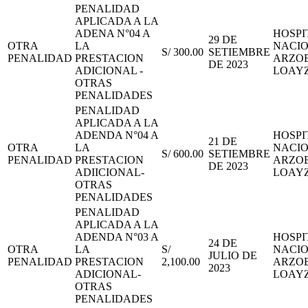
PENALIDAD
APLICADA A LA
ADENA N°04 A
HOSPI
29 DE
OTRA
LA
NACI
S/ 300.00
SETIEMBRE
PENALIDAD
PRESTACION
ARZOB
DE 2023
ADICIONAL -
LOAY
OTRAS
PENALIDADES
PENALIDAD
APLICADA A LA
ADENDA N°04 A
HOSPI
21 DE
OTRA
LA
NACI
S/ 600.00
SETIEMBRE
PENALIDAD
PRESTACION
ARZOB
DE 2023
ADIICIONAL-
LOAY
OTRAS
PENALIDADES
PENALIDAD
APLICADA A LA
ADENDA N°03 A
HOSPI
24 DE
OTRA
LA
S/
NACI
JULIO DE
PENALIDAD
PRESTACION
2,100.00
ARZOB
2023
ADICIONAL-
LOAY
OTRAS
PENALIDADES