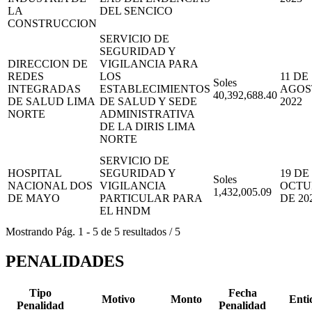
LA
DEL SENCICO
CONSTRUCCION
SERVICIO DE
SEGURIDAD Y
DIRECCION DE
VIGILANCIA PARA
REDES
LOS
11 DE
Soles
INTEGRADAS
ESTABLECIMIENTOS
AGOS
40,392,688.40
DE SALUD LIMA
DE SALUD Y SEDE
2022
NORTE
ADMINISTRATIVA
DE LA DIRIS LIMA
NORTE
SERVICIO DE
HOSPITAL
SEGURIDAD Y
19 DE
Soles
NACIONAL DOS
VIGILANCIA
OCTU
1,432,005.09
DE MAYO
PARTICULAR PARA
DE 20
EL HNDM
Mostrando
Pág.
1
-
5
de
5
resultados
/
5
PENALIDADES
Tipo
Fecha
Motivo
Monto
Enti
Penalidad
Penalidad