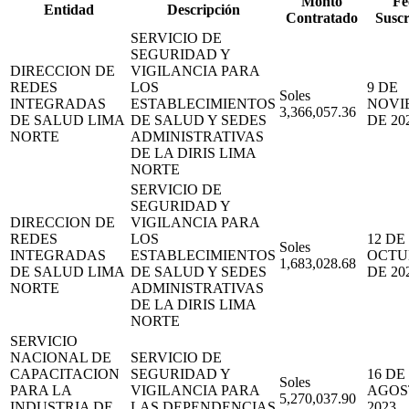
Monto
Fe
Entidad
Descripción
Contratado
Suscr
SERVICIO DE
SEGURIDAD Y
DIRECCION DE
VIGILANCIA PARA
REDES
LOS
9 DE
Soles
INTEGRADAS
ESTABLECIMIENTOS
NOVI
3,366,057.36
DE SALUD LIMA
DE SALUD Y SEDES
DE 20
NORTE
ADMINISTRATIVAS
DE LA DIRIS LIMA
NORTE
SERVICIO DE
SEGURIDAD Y
DIRECCION DE
VIGILANCIA PARA
REDES
LOS
12 DE
Soles
INTEGRADAS
ESTABLECIMIENTOS
OCTU
1,683,028.68
DE SALUD LIMA
DE SALUD Y SEDES
DE 20
NORTE
ADMINISTRATIVAS
DE LA DIRIS LIMA
NORTE
SERVICIO
NACIONAL DE
SERVICIO DE
CAPACITACION
SEGURIDAD Y
16 DE
Soles
PARA LA
VIGILANCIA PARA
AGOS
5,270,037.90
INDUSTRIA DE
LAS DEPENDENCIAS
2023