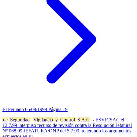
El Peruano
05/08/1999
Página 19
de
Seguridad
,
Vigilancia
y
Control
S.A.C
. - ESVICSAC el
12.7.99 interpuso recurso de revisión contra la Resolución Jefatural
Nº 068.99.JEFATURA/ONP del 5.7.99, reiterando los argumentos
expuestos en su