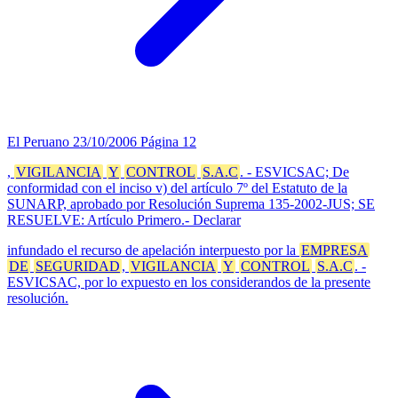
El Peruano
23/10/2006
Página 12
,
VIGILANCIA
Y
CONTROL
S.A.C
. - ESVICSAC; De
conformidad con el inciso v) del artículo 7º del Estatuto de la
SUNARP, aprobado por Resolución Suprema 135-2002-JUS; SE
RESUELVE: Artículo Primero.- Declarar
infundado el recurso de apelación interpuesto por la
EMPRESA
DE
SEGURIDAD
,
VIGILANCIA
Y
CONTROL
S.A.C
. -
ESVICSAC, por lo expuesto en los considerandos de la presente
resolución.