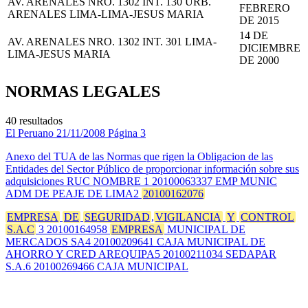
AV. ARENALES NRO. 1302 INT. 130 URB.
FEBRERO
ARENALES LIMA-LIMA-JESUS MARIA
DE 2015
14 DE
AV. ARENALES NRO. 1302 INT. 301 LIMA-
DICIEMBRE
LIMA-JESUS MARIA
DE 2000
NORMAS LEGALES
40 resultados
El Peruano
21/11/2008
Página 3
Anexo del TUA de las Normas que rigen la Obligacion de las
Entidades del Sector Público de proporcionar información sobre sus
adquisiciones RUC NOMBRE 1 20100063337 EMP MUNIC
ADM DE PEAJE DE LIMA2
20100162076
EMPRESA
DE
SEGURIDAD
,
VIGILANCIA
Y
CONTROL
S.A.C
3 20100164958
EMPRESA
MUNICIPAL DE
MERCADOS SA4 20100209641 CAJA MUNICIPAL DE
AHORRO Y CRED AREQUIPA5 20100211034 SEDAPAR
S.A.6 20100269466 CAJA MUNICIPAL