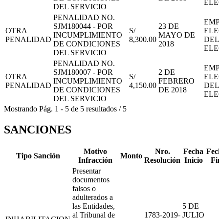
EL
DEL SERVICIO
PENALIDAD NO.
EMP
SJM180044 - POR
23 DE
OTRA
S/
ELE
INCUMPLIMIENTO
MAYO DE
PENALIDAD
8,300.00
DEL
DE CONDICIONES
2018
EL
DEL SERVICIO
PENALIDAD NO.
EMP
SJM180007 - POR
2 DE
OTRA
S/
ELE
INCUMPLIMIENTO
FEBRERO
PENALIDAD
4,150.00
DEL
DE CONDICIONES
DE 2018
EL
DEL SERVICIO
Mostrando
Pág.
1
-
5
de
5
resultados
/
5
SANCIONES
Motivo
Nro.
Fecha
Fec
Tipo Sanción
Monto
Infracción
Resolución
Inicio
Fi
Presentar
documentos
falsos o
adulterados a
las Entidades,
5 DE
al Tribunal de
1783-2019-
JULIO