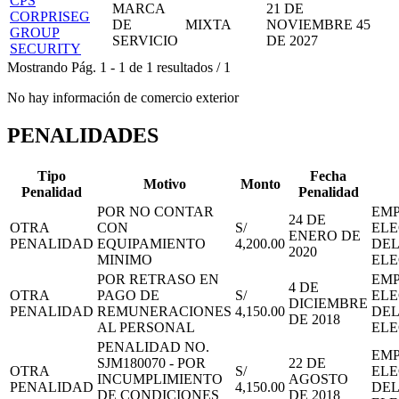
CPS
MARCA
21 DE
CORPRISEG
DE
MIXTA
NOVIEMBRE
45
GROUP
SERVICIO
DE 2027
SECURITY
Mostrando
Pág.
1
-
1
de
1
resultados
/
1
No hay información de comercio exterior
PENALIDADES
Tipo
Fecha
Motivo
Monto
Penalidad
Penalidad
POR NO CONTAR
EMP
24 DE
OTRA
CON
S/
ELE
ENERO DE
PENALIDAD
EQUIPAMIENTO
4,200.00
DEL
2020
MINIMO
EL
POR RETRASO EN
EMP
4 DE
OTRA
PAGO DE
S/
ELE
DICIEMBRE
PENALIDAD
REMUNERACIONES
4,150.00
DEL
DE 2018
AL PERSONAL
EL
PENALIDAD NO.
EMP
SJM180070 - POR
22 DE
OTRA
S/
ELE
INCUMPLIMIENTO
AGOSTO
PENALIDAD
4,150.00
DEL
DE CONDICIONES
DE 2018