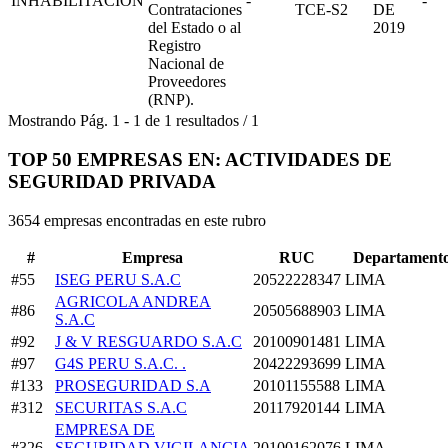
INHABILITACION
-
-
Contrataciones
TCE-S2
DE
del Estado o al
2019
Registro
Nacional de
Proveedores
(RNP).
Mostrando
Pág.
1
-
1
de
1
resultados
/
1
TOP 50 EMPRESAS EN: ACTIVIDADES DE
SEGURIDAD PRIVADA
3654 empresas encontradas en este rubro
#
Empresa
RUC
Departament
#55
ISEG PERU S.A.C
20522228347
LIMA
AGRICOLA ANDREA
#86
20505688903
LIMA
S.A.C
#92
J & V RESGUARDO S.A.C
20100901481
LIMA
#97
G4S PERU S.A.C. .
20422293699
LIMA
#133
PROSEGURIDAD S.A
20101155588
LIMA
#312
SECURITAS S.A.C
20117920144
LIMA
EMPRESA DE
#326
SEGURIDAD,VIGILANCIA
20100162076
LIMA