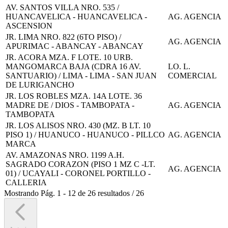
AV. SANTOS VILLA NRO. 535 /
HUANCAVELICA - HUANCAVELICA -
AG. AGENCIA
ASCENSION
JR. LIMA NRO. 822 (6TO PISO) /
AG. AGENCIA
APURIMAC - ABANCAY - ABANCAY
JR. ACORA MZA. F LOTE. 10 URB.
MANGOMARCA BAJA (CDRA 16 AV.
LO. L.
SANTUARIO) / LIMA - LIMA - SAN JUAN
COMERCIAL
DE LURIGANCHO
JR. LOS ROBLES MZA. 14A LOTE. 36
MADRE DE / DIOS - TAMBOPATA -
AG. AGENCIA
TAMBOPATA
JR. LOS ALISOS NRO. 430 (MZ. B LT. 10
PISO 1) / HUANUCO - HUANUCO - PILLCO
AG. AGENCIA
MARCA
AV. AMAZONAS NRO. 1199 A.H.
SAGRADO CORAZON (PISO 1 MZ C -LT.
AG. AGENCIA
01) / UCAYALI - CORONEL PORTILLO -
CALLERIA
Mostrando
Pág.
1
-
12
de
26
resultados
/
26