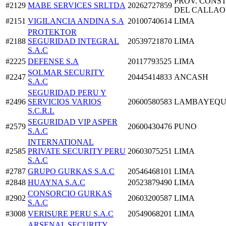
PROV. CONST
#2129
MABE SERVICES SRLTDA
20262727859
DEL CALLAO
#2151
VIGILANCIA ANDINA S.A
20100740614
LIMA
PROTEKTOR
#2188
SEGURIDAD INTEGRAL
20539721870
LIMA
S.A.C
#2225
DEFENSE S.A
20117793525
LIMA
SOLMAR SECURITY
#2247
20445414833
ANCASH
S.A.C
SEGURIDAD PERU Y
#2496
SERVICIOS VARIOS
20600580583
LAMBAYEQU
S.C.R.L
SEGURIDAD VIP ASPER
#2579
20600430476
PUNO
S.A.C
INTERNATIONAL
#2585
PRIVATE SECURITY PERU
20603075251
LIMA
S.A.C
#2787
GRUPO GURKAS S.A.C
20546468101
LIMA
#2848
HUAYNA S.A.C
20523879490
LIMA
CONSORCIO GURKAS
#2902
20603200587
LIMA
S.A.C
#3008
VERISURE PERU S.A.C
20549068201
LIMA
ARSENAL SECURITY