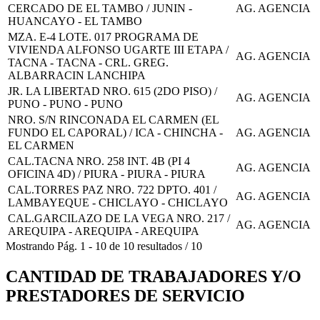
CERCADO DE EL TAMBO / JUNIN -
AG. AGENCIA
HUANCAYO - EL TAMBO
MZA. E-4 LOTE. 017 PROGRAMA DE
VIVIENDA ALFONSO UGARTE III ETAPA /
AG. AGENCIA
TACNA - TACNA - CRL. GREG.
ALBARRACIN LANCHIPA
JR. LA LIBERTAD NRO. 615 (2DO PISO) /
AG. AGENCIA
PUNO - PUNO - PUNO
NRO. S/N RINCONADA EL CARMEN (EL
FUNDO EL CAPORAL) / ICA - CHINCHA -
AG. AGENCIA
EL CARMEN
CAL.TACNA NRO. 258 INT. 4B (PI 4
AG. AGENCIA
OFICINA 4D) / PIURA - PIURA - PIURA
CAL.TORRES PAZ NRO. 722 DPTO. 401 /
AG. AGENCIA
LAMBAYEQUE - CHICLAYO - CHICLAYO
CAL.GARCILAZO DE LA VEGA NRO. 217 /
AG. AGENCIA
AREQUIPA - AREQUIPA - AREQUIPA
Mostrando
Pág.
1
-
10
de
10
resultados
/
10
CANTIDAD DE TRABAJADORES Y/O
PRESTADORES DE SERVICIO