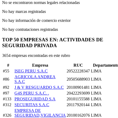
No se encontraron normas legales relacionadas
No hay marcas registradas
No hay información de comercio exterior
No hay contrataciones registradas
TOP 50 EMPRESAS EN: ACTIVIDADES DE
SEGURIDAD PRIVADA
3654 empresas encontradas en este rubro
#
Empresa
RUC
Departament
#55
ISEG PERU S.A.C
20522228347
LIMA
AGRICOLA ANDREA
#86
20505688903
LIMA
S.A.C
#92
J & V RESGUARDO S.A.C
20100901481
LIMA
#97
G4S PERU S.A.C. .
20422293699
LIMA
#133
PROSEGURIDAD S.A
20101155588
LIMA
#312
SECURITAS S.A.C
20117920144
LIMA
EMPRESA DE
#326
SEGURIDAD,VIGILANCIA
20100162076
LIMA