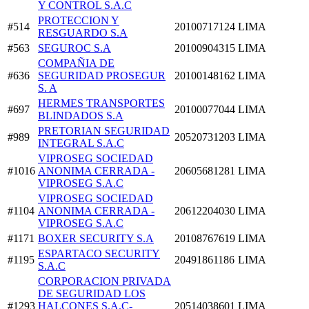
Y CONTROL S.A.C
PROTECCION Y
#514
20100717124
LIMA
RESGUARDO S.A
#563
SEGUROC S.A
20100904315
LIMA
COMPAÑIA DE
#636
SEGURIDAD PROSEGUR
20100148162
LIMA
S. A
HERMES TRANSPORTES
#697
20100077044
LIMA
BLINDADOS S.A
PRETORIAN SEGURIDAD
#989
20520731203
LIMA
INTEGRAL S.A.C
VIPROSEG SOCIEDAD
#1016
ANONIMA CERRADA -
20605681281
LIMA
VIPROSEG S.A.C
VIPROSEG SOCIEDAD
#1104
ANONIMA CERRADA -
20612204030
LIMA
VIPROSEG S.A.C
#1171
BOXER SECURITY S.A
20108767619
LIMA
ESPARTACO SECURITY
#1195
20491861186
LIMA
S.A.C
CORPORACION PRIVADA
DE SEGURIDAD LOS
#1293
HALCONES S.A.C-
20514038601
LIMA