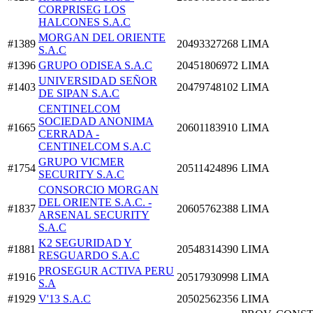
CORPRISEG LOS
HALCONES S.A.C
MORGAN DEL ORIENTE
#1389
20493327268
LIMA
S.A.C
#1396
GRUPO ODISEA S.A.C
20451806972
LIMA
UNIVERSIDAD SEÑOR
#1403
20479748102
LIMA
DE SIPAN S.A.C
CENTINELCOM
SOCIEDAD ANONIMA
#1665
20601183910
LIMA
CERRADA -
CENTINELCOM S.A.C
GRUPO VICMER
#1754
20511424896
LIMA
SECURITY S.A.C
CONSORCIO MORGAN
DEL ORIENTE S.A.C. -
#1837
20605762388
LIMA
ARSENAL SECURITY
S.A.C
K2 SEGURIDAD Y
#1881
20548314390
LIMA
RESGUARDO S.A.C
PROSEGUR ACTIVA PERU
#1916
20517930998
LIMA
S.A
#1929
V'13 S.A.C
20502562356
LIMA