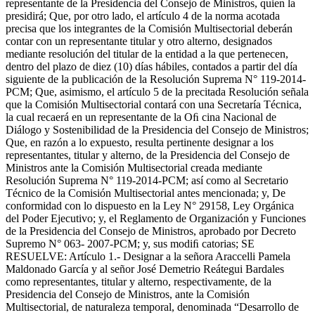
representante de la Presidencia del Consejo de Ministros, quien la
presidirá; Que, por otro lado, el artículo 4 de la norma acotada
precisa que los integrantes de la Comisión Multisectorial deberán
contar con un representante titular y otro alterno, designados
mediante resolución del titular de la entidad a la que pertenecen,
dentro del plazo de diez (10) días hábiles, contados a partir del día
siguiente de la publicación de la Resolución Suprema N° 119-2014-
PCM; Que, asimismo, el artículo 5 de la precitada Resolución señala
que la Comisión Multisectorial contará con una Secretaría Técnica,
la cual recaerá en un representante de la Oﬁ cina Nacional de
Diálogo y Sostenibilidad de la Presidencia del Consejo de Ministros;
Que, en razón a lo expuesto, resulta pertinente designar a los
representantes, titular y alterno, de la Presidencia del Consejo de
Ministros ante la Comisión Multisectorial creada mediante
Resolución Suprema N° 119-2014-PCM; así como al Secretario
Técnico de la Comisión Multisectorial antes mencionada; y, De
conformidad con lo dispuesto en la Ley N° 29158, Ley Orgánica
del Poder Ejecutivo; y, el Reglamento de Organización y Funciones
de la Presidencia del Consejo de Ministros, aprobado por Decreto
Supremo N° 063- 2007-PCM; y, sus modiﬁ catorias; SE
RESUELVE: Artículo 1.- Designar a la señora Araccelli Pamela
Maldonado García y al señor José Demetrio Reátegui Bardales
como representantes, titular y alterno, respectivamente, de la
Presidencia del Consejo de Ministros, ante la Comisión
Multisectorial, de naturaleza temporal, denominada “Desarrollo de