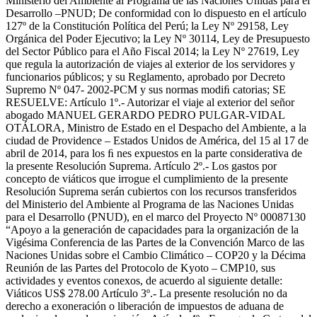
Ministerio del Ambiente al Programa de las Naciones Unidas para el
Desarrollo –PNUD; De conformidad con lo dispuesto en el artículo
127º de la Constitución Política del Perú; la Ley Nº 29158, Ley
Orgánica del Poder Ejecutivo; la Ley Nº 30114, Ley de Presupuesto
del Sector Público para el Año Fiscal 2014; la Ley Nº 27619, Ley
que regula la autorización de viajes al exterior de los servidores y
funcionarios públicos; y su Reglamento, aprobado por Decreto
Supremo Nº 047- 2002-PCM y sus normas modiﬁ catorias; SE
RESUELVE: Artículo 1º.- Autorizar el viaje al exterior del señor
abogado MANUEL GERARDO PEDRO PULGAR-VIDAL
OTÁLORA, Ministro de Estado en el Despacho del Ambiente, a la
ciudad de Providence – Estados Unidos de América, del 15 al 17 de
abril de 2014, para los ﬁ nes expuestos en la parte considerativa de
la presente Resolución Suprema. Artículo 2º.- Los gastos por
concepto de viáticos que irrogue el cumplimiento de la presente
Resolución Suprema serán cubiertos con los recursos transferidos
del Ministerio del Ambiente al Programa de las Naciones Unidas
para el Desarrollo (PNUD), en el marco del Proyecto Nº 00087130
“Apoyo a la generación de capacidades para la organización de la
Vigésima Conferencia de las Partes de la Convención Marco de las
Naciones Unidas sobre el Cambio Climático – COP20 y la Décima
Reunión de las Partes del Protocolo de Kyoto – CMP10, sus
actividades y eventos conexos, de acuerdo al siguiente detalle:
Viáticos US$ 278.00 Artículo 3º.- La presente resolución no da
derecho a exoneración o liberación de impuestos de aduana de