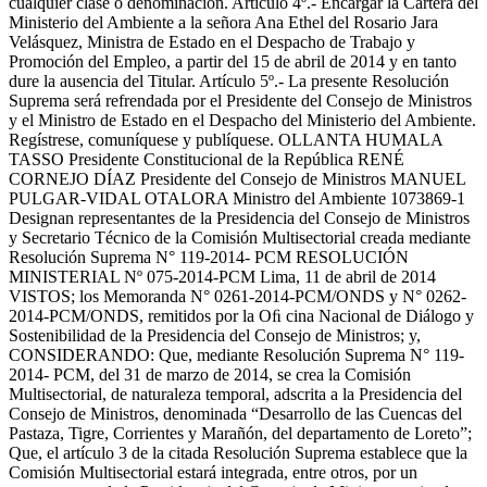
cualquier clase o denominación. Artículo 4º.- Encargar la Cartera del
Ministerio del Ambiente a la señora Ana Ethel del Rosario Jara
Velásquez, Ministra de Estado en el Despacho de Trabajo y
Promoción del Empleo, a partir del 15 de abril de 2014 y en tanto
dure la ausencia del Titular. Artículo 5º.- La presente Resolución
Suprema será refrendada por el Presidente del Consejo de Ministros
y el Ministro de Estado en el Despacho del Ministerio del Ambiente.
Regístrese, comuníquese y publíquese. OLLANTA HUMALA
TASSO Presidente Constitucional de la República RENÉ
CORNEJO DÍAZ Presidente del Consejo de Ministros MANUEL
PULGAR-VIDAL OTALORA Ministro del Ambiente 1073869-1
Designan representantes de la Presidencia del Consejo de Ministros
y Secretario Técnico de la Comisión Multisectorial creada mediante
Resolución Suprema N° 119-2014- PCM RESOLUCIÓN
MINISTERIAL Nº 075-2014-PCM Lima, 11 de abril de 2014
VISTOS; los Memoranda N° 0261-2014-PCM/ONDS y N° 0262-
2014-PCM/ONDS, remitidos por la Oﬁ cina Nacional de Diálogo y
Sostenibilidad de la Presidencia del Consejo de Ministros; y,
CONSIDERANDO: Que, mediante Resolución Suprema N° 119-
2014- PCM, del 31 de marzo de 2014, se crea la Comisión
Multisectorial, de naturaleza temporal, adscrita a la Presidencia del
Consejo de Ministros, denominada “Desarrollo de las Cuencas del
Pastaza, Tigre, Corrientes y Marañón, del departamento de Loreto”;
Que, el artículo 3 de la citada Resolución Suprema establece que la
Comisión Multisectorial estará integrada, entre otros, por un