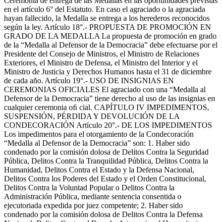
Ceremonia de entrega de las Medallas en las oportunidades previstas
en el artículo 6° del Estatuto. En caso el agraciado o la agraciada
hayan fallecido, la Medalla se entrega a los herederos reconocidos
según la ley. Artículo 18°.- PROPUESTA DE PROMOCIÓN EN
GRADO DE LA MEDALLA La propuesta de promoción en grado
de la “Medalla al Defensor de la Democracia” debe efectuarse por el
Presidente del Consejo de Ministros, el Ministro de Relaciones
Exteriores, el Ministro de Defensa, el Ministro del Interior y el
Ministro de Justicia y Derechos Humanos hasta el 31 de diciembre
de cada año. Artículo 19°.- USO DE INSIGNIAS EN
CEREMONIAS OFICIALES El agraciado con una “Medalla al
Defensor de la Democracia” tiene derecho al uso de las insignias en
cualquier ceremonia oﬁ cial. CAPÍTULO IV IMPEDIMENTOS,
SUSPENSIÓN, PÉRDIDA Y DEVOLUCIÓN DE LA
CONDECORACIÓN Artículo 20°.- DE LOS IMPEDIMENTOS
Los impedimentos para el otorgamiento de la Condecoración
“Medalla al Defensor de la Democracia” son: 1. Haber sido
condenado por la comisión dolosa de Delitos Contra la Seguridad
Pública, Delitos Contra la Tranquilidad Pública, Delitos Contra la
Humanidad, Delitos Contra el Estado y la Defensa Nacional,
Delitos Contra los Poderes del Estado y el Orden Constitucional,
Delitos Contra la Voluntad Popular o Delitos Contra la
Administración Pública, mediante sentencia consentida o
ejecutoriada expedida por juez competente; 2. Haber sido
condenado por la comisión dolosa de Delitos Contra la Defensa