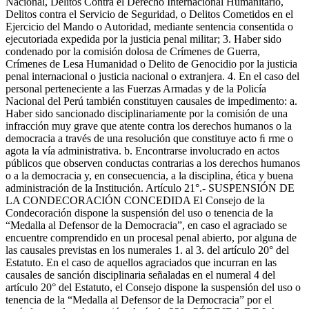
Nacional, Delitos Contra el Derecho Internacional Humanitario,
Delitos contra el Servicio de Seguridad, o Delitos Cometidos en el
Ejercicio del Mando o Autoridad, mediante sentencia consentida o
ejecutoriada expedida por la justicia penal militar; 3. Haber sido
condenado por la comisión dolosa de Crímenes de Guerra,
Crímenes de Lesa Humanidad o Delito de Genocidio por la justicia
penal internacional o justicia nacional o extranjera. 4. En el caso del
personal perteneciente a las Fuerzas Armadas y de la Policía
Nacional del Perú también constituyen causales de impedimento: a.
Haber sido sancionado disciplinariamente por la comisión de una
infracción muy grave que atente contra los derechos humanos o la
democracia a través de una resolución que constituye acto ﬁ rme o
agota la vía administrativa. b. Encontrarse involucrado en actos
públicos que observen conductas contrarias a los derechos humanos
o a la democracia y, en consecuencia, a la disciplina, ética y buena
administración de la Institución. Artículo 21°.- SUSPENSIÓN DE
LA CONDECORACIÓN CONCEDIDA El Consejo de la
Condecoración dispone la suspensión del uso o tenencia de la
“Medalla al Defensor de la Democracia”, en caso el agraciado se
encuentre comprendido en un procesal penal abierto, por alguna de
las causales previstas en los numerales 1. al 3. del artículo 20° del
Estatuto. En el caso de aquellos agraciados que incurran en las
causales de sanción disciplinaria señaladas en el numeral 4 del
artículo 20° del Estatuto, el Consejo dispone la suspensión del uso o
tenencia de la “Medalla al Defensor de la Democracia” por el