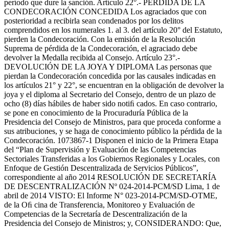
período que dure la sanción. Artículo 22°.- PÉRDIDA DE LA
CONDECORACIÓN CONCEDIDA Los agraciados que con
posterioridad a recibirla sean condenados por los delitos
comprendidos en los numerales 1. al 3. del artículo 20° del Estatuto,
pierden la Condecoración. Con la emisión de la Resolución
Suprema de pérdida de la Condecoración, el agraciado debe
devolver la Medalla recibida al Consejo. Artículo 23°.-
DEVOLUCIÓN DE LA JOYA Y DIPLOMA Las personas que
pierdan la Condecoración concedida por las causales indicadas en
los artículos 21° y 22°, se encuentran en la obligación de devolver la
joya y el diploma al Secretario del Consejo, dentro de un plazo de
ocho (8) días hábiles de haber sido notiﬁ cados. En caso contrario,
se pone en conocimiento de la Procuraduría Pública de la
Presidencia del Consejo de Ministros, para que proceda conforme a
sus atribuciones, y se haga de conocimiento público la pérdida de la
Condecoración. 1073867-1 Disponen el inicio de la Primera Etapa
del “Plan de Supervisión y Evaluación de las Competencias
Sectoriales Transferidas a los Gobiernos Regionales y Locales, con
Enfoque de Gestión Descentralizada de Servicios Públicos”,
correspondiente al año 2014 RESOLUCIÓN DE SECRETARÍA
DE DESCENTRALIZACIÓN Nº 024-2014-PCM/SD Lima, 1 de
abril de 2014 VISTO: El Informe N° 023-2014-PCM/SD-OTME,
de la Oﬁ cina de Transferencia, Monitoreo y Evaluación de
Competencias de la Secretaría de Descentralización de la
Presidencia del Consejo de Ministros; y, CONSIDERANDO: Que,