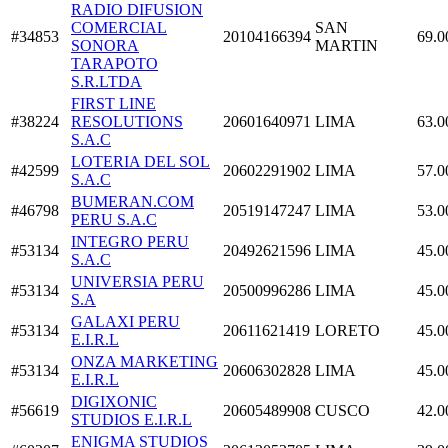
RADIO DIFUSION
COMERCIAL
SAN
#34853
20104166394
69.0
SONORA
MARTIN
TARAPOTO
S.R.LTDA
FIRST LINE
#38224
RESOLUTIONS
20601640971
LIMA
63.0
S.A.C
LOTERIA DEL SOL
#42599
20602291902
LIMA
57.0
S.A.C
BUMERAN.COM
#46798
20519147247
LIMA
53.0
PERU S.A.C
INTEGRO PERU
#53134
20492621596
LIMA
45.0
S.A.C
UNIVERSIA PERU
#53134
20500996286
LIMA
45.0
S.A
GALAXI PERU
#53134
20611621419
LORETO
45.0
E.I.R.L
ONZA MARKETING
#53134
20606302828
LIMA
45.0
E.I.R.L
DIGIXONIC
#56619
20605489908
CUSCO
42.0
STUDIOS E.I.R.L
ENIGMA STUDIOS