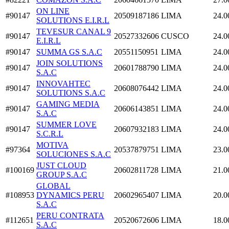
ON LINE
#90147
20509187186
LIMA
24.0
SOLUTIONS E.I.R.L
TEVESUR CANAL 9
#90147
20527332606
CUSCO
24.0
E.I.R.L
#90147
SUMMA GS S.A.C
20551150951
LIMA
24.0
JOIN SOLUTIONS
#90147
20601788790
LIMA
24.0
S.A.C
INNOVAHTEC
#90147
20608076442
LIMA
24.0
SOLUTIONS S.A.C
GAMING MEDIA
#90147
20606143851
LIMA
24.0
S.A.C
SUMMER LOVE
#90147
20607932183
LIMA
24.0
S.C.R.L
MOTIVA
#97364
20537879751
LIMA
23.0
SOLUCIONES S.A.C
JUST CLOUD
#100169
20602811728
LIMA
21.0
GROUP S.A.C
GLOBAL
#108953
DYNAMICS PERU
20602965407
LIMA
20.0
S.A.C
PERU CONTRATA
#112651
20520672606
LIMA
18.0
S.A.C