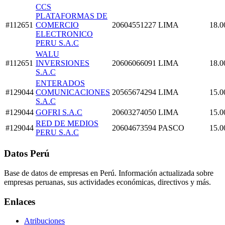
CCS
PLATAFORMAS DE
#112651
COMERCIO
20604551227
LIMA
18.0
ELECTRONICO
PERU S.A.C
WALU
#112651
INVERSIONES
20606066091
LIMA
18.0
S.A.C
ENTERADOS
#129044
COMUNICACIONES
20565674294
LIMA
15.0
S.A.C
#129044
GOFRI S.A.C
20603274050
LIMA
15.0
RED DE MEDIOS
#129044
20604673594
PASCO
15.0
PERU S.A.C
Datos Perú
Base de datos de empresas en Perú. Información actualizada sobre
empresas peruanas, sus actividades económicas, directivos y más.
Enlaces
Atribuciones