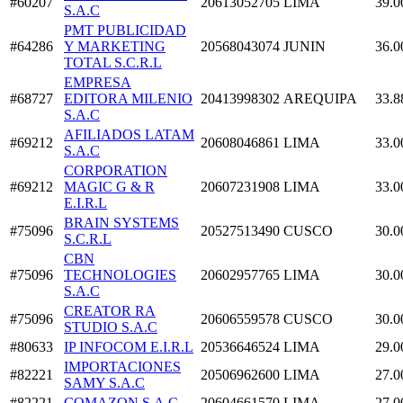
#60207
20613052705
LIMA
39.0
S.A.C
PMT PUBLICIDAD
#64286
Y MARKETING
20568043074
JUNIN
36.0
TOTAL S.C.R.L
EMPRESA
#68727
EDITORA MILENIO
20413998302
AREQUIPA
33.8
S.A.C
AFILIADOS LATAM
#69212
20608046861
LIMA
33.0
S.A.C
CORPORATION
#69212
MAGIC G & R
20607231908
LIMA
33.0
E.I.R.L
BRAIN SYSTEMS
#75096
20527513490
CUSCO
30.0
S.C.R.L
CBN
#75096
TECHNOLOGIES
20602957765
LIMA
30.0
S.A.C
CREATOR RA
#75096
20606559578
CUSCO
30.0
STUDIO S.A.C
#80633
IP INFOCOM E.I.R.L
20536646524
LIMA
29.0
IMPORTACIONES
#82221
20506962600
LIMA
27.0
SAMY S.A.C
#82221
COMAZON S.A.C
20604661570
LIMA
27.0