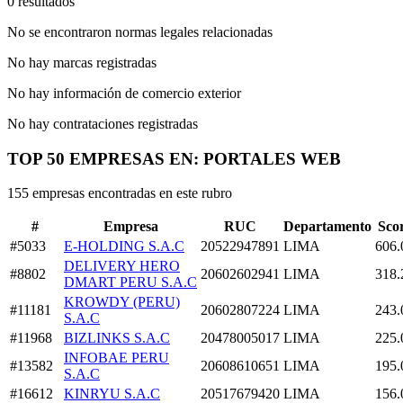
0 resultados
No se encontraron normas legales relacionadas
No hay marcas registradas
No hay información de comercio exterior
No hay contrataciones registradas
TOP 50 EMPRESAS EN: PORTALES WEB
155 empresas encontradas en este rubro
#
Empresa
RUC
Departamento
Sco
#5033
E-HOLDING S.A.C
20522947891
LIMA
606.
DELIVERY HERO
#8802
20602602941
LIMA
318.
DMART PERU S.A.C
KROWDY (PERU)
#11181
20602807224
LIMA
243.
S.A.C
#11968
BIZLINKS S.A.C
20478005017
LIMA
225.
INFOBAE PERU
#13582
20608610651
LIMA
195.
S.A.C
#16612
KINRYU S.A.C
20517679420
LIMA
156.