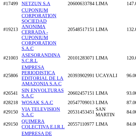
#17499
NETZUN S.A
20600633784
LIMA
147.
CUPONIUM
CORPORATION
SOCIEDAD
ANONIMA
#19213
20548517151
LIMA
132.
CERRADA -
CUPONIUM
CORPORATION
S.A.C
ASESORANDINA
#21003
20101283071
LIMA
120.
S.C.R.L
EMPRESA
PERIODISTICA
#25806
20393902991
UCAYALI
96.0
EDITORIAL DE LA
AMAZONIA S.A.C
SIN ENVOLTURAS
#26541
20602457151
LIMA
93.0
S.A.C
#28218
WOSAK S.A.C
20547709013
LIMA
87.0
VIA TELEVISION
SAN
#29150
20531453451
84.0
S.A.C
MARTIN
QUIMERA
#29150
20557110977
LIMA
84.0
COLECTIVA E.I.R.L
EMPRESA DE