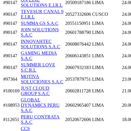
#90147
20509187186
LIMA
24.0
SOLUTIONS E.I.R.L
TEVESUR CANAL 9
#90147
20527332606
CUSCO
24.0
E.I.R.L
#90147
SUMMA GS S.A.C
20551150951
LIMA
24.0
JOIN SOLUTIONS
#90147
20601788790
LIMA
24.0
S.A.C
INNOVAHTEC
#90147
20608076442
LIMA
24.0
SOLUTIONS S.A.C
GAMING MEDIA
#90147
20606143851
LIMA
24.0
S.A.C
SUMMER LOVE
#90147
20607932183
LIMA
24.0
S.C.R.L
MOTIVA
#97364
20537879751
LIMA
23.0
SOLUCIONES S.A.C
JUST CLOUD
#100169
20602811728
LIMA
21.0
GROUP S.A.C
GLOBAL
#108953
DYNAMICS PERU
20602965407
LIMA
20.0
S.A.C
PERU CONTRATA
#112651
20520672606
LIMA
18.0
S.A.C
CCS