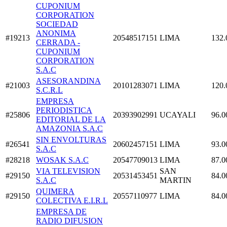
CUPONIUM
CORPORATION
SOCIEDAD
ANONIMA
#19213
20548517151
LIMA
132.
CERRADA -
CUPONIUM
CORPORATION
S.A.C
ASESORANDINA
#21003
20101283071
LIMA
120.
S.C.R.L
EMPRESA
PERIODISTICA
#25806
20393902991
UCAYALI
96.0
EDITORIAL DE LA
AMAZONIA S.A.C
SIN ENVOLTURAS
#26541
20602457151
LIMA
93.0
S.A.C
#28218
WOSAK S.A.C
20547709013
LIMA
87.0
VIA TELEVISION
SAN
#29150
20531453451
84.0
S.A.C
MARTIN
QUIMERA
#29150
20557110977
LIMA
84.0
COLECTIVA E.I.R.L
EMPRESA DE
RADIO DIFUSION