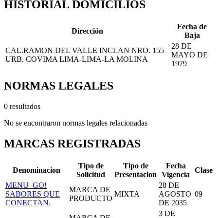
HISTORIAL DOMICILIOS
Fecha de
Dirección
Baja
28 DE
CAL.RAMON DEL VALLE INCLAN NRO. 155
MAYO DE
URB. COVIMA LIMA-LIMA-LA MOLINA
1979
NORMAS LEGALES
0 resultados
No se encontraron normas legales relacionadas
MARCAS REGISTRADAS
Tipo de
Tipo de
Fecha
Denominacion
Clase
Solicitud
Presentacion
Vigencia
MENU_GO!
28 DE
MARCA DE
SABORES QUE
MIXTA
AGOSTO
09
PRODUCTO
CONECTAN.
DE 2035
3 DE
MARCA DE