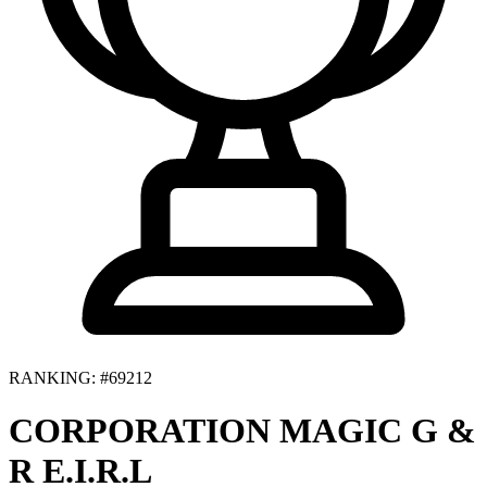
RANKING: #69212
CORPORATION MAGIC G &
R E.I.R.L