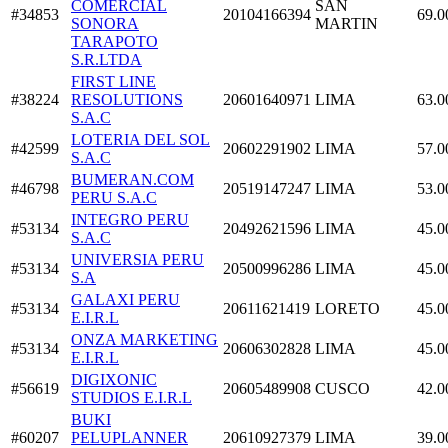
COMERCIAL
SAN
#34853
20104166394
69.0
SONORA
MARTIN
TARAPOTO
S.R.LTDA
FIRST LINE
#38224
RESOLUTIONS
20601640971
LIMA
63.0
S.A.C
LOTERIA DEL SOL
#42599
20602291902
LIMA
57.0
S.A.C
BUMERAN.COM
#46798
20519147247
LIMA
53.0
PERU S.A.C
INTEGRO PERU
#53134
20492621596
LIMA
45.0
S.A.C
UNIVERSIA PERU
#53134
20500996286
LIMA
45.0
S.A
GALAXI PERU
#53134
20611621419
LORETO
45.0
E.I.R.L
ONZA MARKETING
#53134
20606302828
LIMA
45.0
E.I.R.L
DIGIXONIC
#56619
20605489908
CUSCO
42.0
STUDIOS E.I.R.L
BUKI
#60207
PELUPLANNER
20610927379
LIMA
39.0