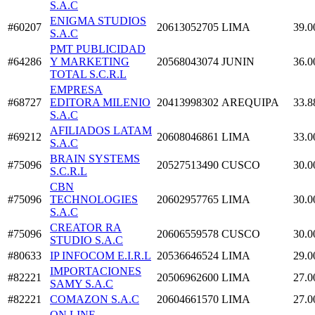
S.A.C
ENIGMA STUDIOS
#60207
20613052705
LIMA
39.0
S.A.C
PMT PUBLICIDAD
#64286
Y MARKETING
20568043074
JUNIN
36.0
TOTAL S.C.R.L
EMPRESA
#68727
EDITORA MILENIO
20413998302
AREQUIPA
33.8
S.A.C
AFILIADOS LATAM
#69212
20608046861
LIMA
33.0
S.A.C
BRAIN SYSTEMS
#75096
20527513490
CUSCO
30.0
S.C.R.L
CBN
#75096
TECHNOLOGIES
20602957765
LIMA
30.0
S.A.C
CREATOR RA
#75096
20606559578
CUSCO
30.0
STUDIO S.A.C
#80633
IP INFOCOM E.I.R.L
20536646524
LIMA
29.0
IMPORTACIONES
#82221
20506962600
LIMA
27.0
SAMY S.A.C
#82221
COMAZON S.A.C
20604661570
LIMA
27.0
ON LINE