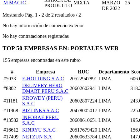
M MAGIC
MIXTA
MARZO
25
PRODUCTO
DE 2032
Mostrando
Pág.
1
-
2
de
2
resultados
/
2
No hay información de comercio exterior
No hay contrataciones registradas
TOP 50 EMPRESAS EN: PORTALES WEB
155 empresas encontradas en este rubro
#
Empresa
RUC
Departamento
Sco
#5033
E-HOLDING S.A.C
20522947891
LIMA
606.
DELIVERY HERO
#8802
20602602941
LIMA
318.
DMART PERU S.A.C
KROWDY (PERU)
#11181
20602807224
LIMA
243.
S.A.C
#11968
BIZLINKS S.A.C
20478005017
LIMA
225.
INFOBAE PERU
#13582
20608610651
LIMA
195.
S.A.C
#16612
KINRYU S.A.C
20517679420
LIMA
156.
#17499
NETZUN S.A
20600633784
LIMA
147.