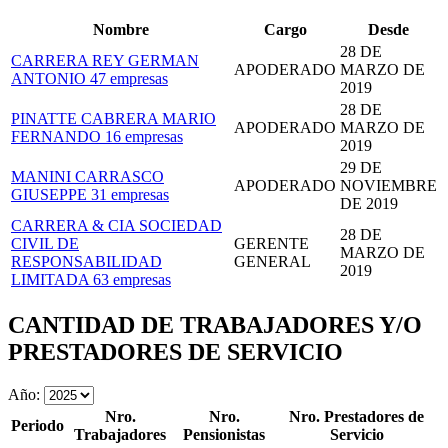
Nombre
Cargo
Desde
28 DE
CARRERA REY GERMAN
APODERADO
MARZO DE
ANTONIO
47 empresas
2019
28 DE
PINATTE CABRERA MARIO
APODERADO
MARZO DE
FERNANDO
16 empresas
2019
29 DE
MANINI CARRASCO
APODERADO
NOVIEMBRE
GIUSEPPE
31 empresas
DE 2019
CARRERA & CIA SOCIEDAD
28 DE
CIVIL DE
GERENTE
MARZO DE
RESPONSABILIDAD
GENERAL
2019
LIMITADA
63 empresas
CANTIDAD DE TRABAJADORES Y/O
PRESTADORES DE SERVICIO
Año:
Nro.
Nro.
Nro. Prestadores de
Periodo
Trabajadores
Pensionistas
Servicio