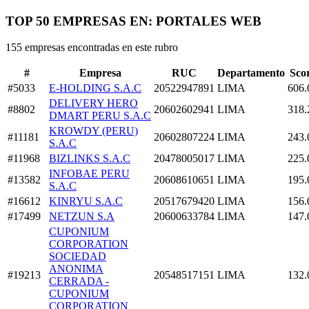
TOP 50 EMPRESAS EN: PORTALES WEB
155 empresas encontradas en este rubro
#
Empresa
RUC
Departamento
Sco
#5033
E-HOLDING S.A.C
20522947891
LIMA
606.
DELIVERY HERO
#8802
20602602941
LIMA
318.
DMART PERU S.A.C
KROWDY (PERU)
#11181
20602807224
LIMA
243.
S.A.C
#11968
BIZLINKS S.A.C
20478005017
LIMA
225.
INFOBAE PERU
#13582
20608610651
LIMA
195.
S.A.C
#16612
KINRYU S.A.C
20517679420
LIMA
156.
#17499
NETZUN S.A
20600633784
LIMA
147.
CUPONIUM
CORPORATION
SOCIEDAD
ANONIMA
#19213
20548517151
LIMA
132.
CERRADA -
CUPONIUM
CORPORATION