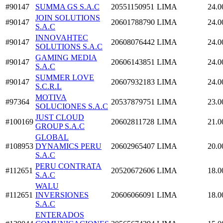
#90147
SUMMA GS S.A.C
20551150951
LIMA
24.0
JOIN SOLUTIONS
#90147
20601788790
LIMA
24.0
S.A.C
INNOVAHTEC
#90147
20608076442
LIMA
24.0
SOLUTIONS S.A.C
GAMING MEDIA
#90147
20606143851
LIMA
24.0
S.A.C
SUMMER LOVE
#90147
20607932183
LIMA
24.0
S.C.R.L
MOTIVA
#97364
20537879751
LIMA
23.0
SOLUCIONES S.A.C
JUST CLOUD
#100169
20602811728
LIMA
21.0
GROUP S.A.C
GLOBAL
#108953
DYNAMICS PERU
20602965407
LIMA
20.0
S.A.C
PERU CONTRATA
#112651
20520672606
LIMA
18.0
S.A.C
WALU
#112651
INVERSIONES
20606066091
LIMA
18.0
S.A.C
ENTERADOS