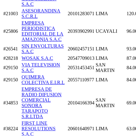
S.A.C
ASESORANDINA
#21003
20101283071
LIMA
120.
S.C.R.L
EMPRESA
PERIODISTICA
#25806
20393902991
UCAYALI
96.0
EDITORIAL DE LA
AMAZONIA S.A.C
SIN ENVOLTURAS
#26541
20602457151
LIMA
93.0
S.A.C
#28218
WOSAK S.A.C
20547709013
LIMA
87.0
VIA TELEVISION
SAN
#29150
20531453451
84.0
S.A.C
MARTIN
QUIMERA
#29150
20557110977
LIMA
84.0
COLECTIVA E.I.R.L
EMPRESA DE
RADIO DIFUSION
COMERCIAL
SAN
#34853
20104166394
69.0
SONORA
MARTIN
TARAPOTO
S.R.LTDA
FIRST LINE
#38224
RESOLUTIONS
20601640971
LIMA
63.0
S.A.C