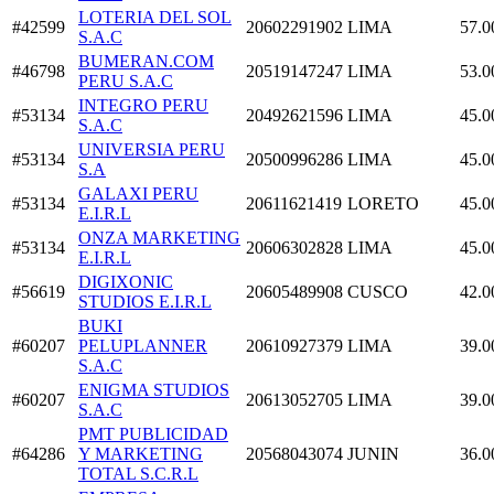
LOTERIA DEL SOL
#42599
20602291902
LIMA
57.0
S.A.C
BUMERAN.COM
#46798
20519147247
LIMA
53.0
PERU S.A.C
INTEGRO PERU
#53134
20492621596
LIMA
45.0
S.A.C
UNIVERSIA PERU
#53134
20500996286
LIMA
45.0
S.A
GALAXI PERU
#53134
20611621419
LORETO
45.0
E.I.R.L
ONZA MARKETING
#53134
20606302828
LIMA
45.0
E.I.R.L
DIGIXONIC
#56619
20605489908
CUSCO
42.0
STUDIOS E.I.R.L
BUKI
#60207
PELUPLANNER
20610927379
LIMA
39.0
S.A.C
ENIGMA STUDIOS
#60207
20613052705
LIMA
39.0
S.A.C
PMT PUBLICIDAD
#64286
Y MARKETING
20568043074
JUNIN
36.0
TOTAL S.C.R.L