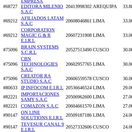
EMPRESA
#68727
EDITORA MILENIO
20413998302
AREQUIPA
33.8
S.A.C
AFILIADOS LATAM
#69212
20608046861
LIMA
33.0
S.A.C
CORPORATION
#69212
MAGIC G & R
20607231908
LIMA
33.0
E.I.R.L
BRAIN SYSTEMS
#75096
20527513490
CUSCO
30.0
S.C.R.L
CBN
#75096
TECHNOLOGIES
20602957765
LIMA
30.0
S.A.C
CREATOR RA
#75096
20606559578
CUSCO
30.0
STUDIO S.A.C
#80633
IP INFOCOM E.I.R.L
20536646524
LIMA
29.0
IMPORTACIONES
#82221
20506962600
LIMA
27.0
SAMY S.A.C
#82221
COMAZON S.A.C
20604661570
LIMA
27.0
ON LINE
#90147
20509187186
LIMA
24.0
SOLUTIONS E.I.R.L
TEVESUR CANAL 9
#90147
20527332606
CUSCO
24.0
E.I.R.L