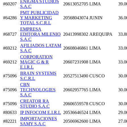
ENIGMA STUDIOS
#60207
20613052705
LIMA
39.0
S.A.C
PMT PUBLICIDAD
#64286
Y MARKETING
20568043074
JUNIN
36.0
TOTAL S.C.R.L
EMPRESA
#68727
EDITORA MILENIO
20413998302
AREQUIPA
33.8
S.A.C
AFILIADOS LATAM
#69212
20608046861
LIMA
33.0
S.A.C
CORPORATION
#69212
MAGIC G & R
20607231908
LIMA
33.0
E.I.R.L
BRAIN SYSTEMS
#75096
20527513490
CUSCO
30.0
S.C.R.L
CBN
#75096
TECHNOLOGIES
20602957765
LIMA
30.0
S.A.C
CREATOR RA
#75096
20606559578
CUSCO
30.0
STUDIO S.A.C
#80633
IP INFOCOM E.I.R.L
20536646524
LIMA
29.0
IMPORTACIONES
#82221
20506962600
LIMA
27.0
SAMY S.A.C