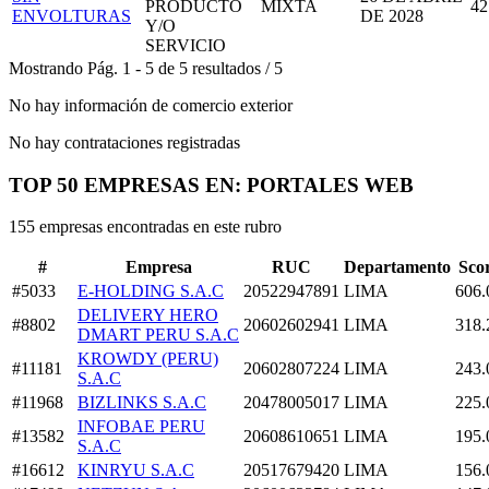
PRODUCTO
MIXTA
42
ENVOLTURAS
DE 2028
Y/O
SERVICIO
Mostrando
Pág.
1
-
5
de
5
resultados
/
5
No hay información de comercio exterior
No hay contrataciones registradas
TOP 50 EMPRESAS EN: PORTALES WEB
155 empresas encontradas en este rubro
#
Empresa
RUC
Departamento
Sco
#5033
E-HOLDING S.A.C
20522947891
LIMA
606.
DELIVERY HERO
#8802
20602602941
LIMA
318.
DMART PERU S.A.C
KROWDY (PERU)
#11181
20602807224
LIMA
243.
S.A.C
#11968
BIZLINKS S.A.C
20478005017
LIMA
225.
INFOBAE PERU
#13582
20608610651
LIMA
195.
S.A.C
#16612
KINRYU S.A.C
20517679420
LIMA
156.