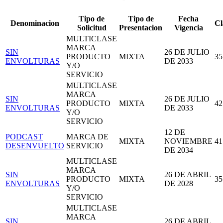
Tipo de
Tipo de
Fecha
Denominacion
Cl
Solicitud
Presentacion
Vigencia
MULTICLASE
MARCA
SIN
26 DE JULIO
PRODUCTO
MIXTA
35
ENVOLTURAS
DE 2033
Y/O
SERVICIO
MULTICLASE
MARCA
SIN
26 DE JULIO
PRODUCTO
MIXTA
42
ENVOLTURAS
DE 2033
Y/O
SERVICIO
12 DE
PODCAST
MARCA DE
MIXTA
NOVIEMBRE
41
DESENVUELTO
SERVICIO
DE 2034
MULTICLASE
MARCA
SIN
26 DE ABRIL
PRODUCTO
MIXTA
35
ENVOLTURAS
DE 2028
Y/O
SERVICIO
MULTICLASE
MARCA
SIN
26 DE ABRIL