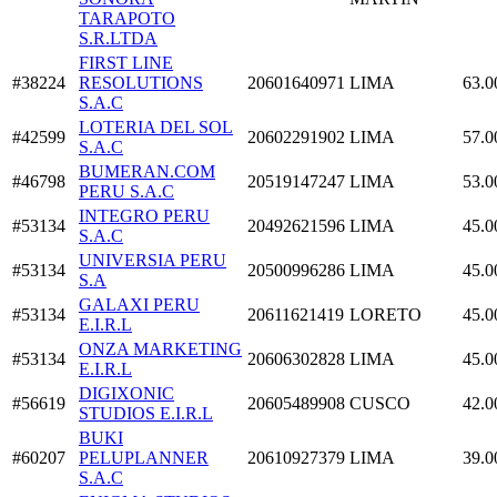
TARAPOTO
S.R.LTDA
FIRST LINE
#38224
RESOLUTIONS
20601640971
LIMA
63.0
S.A.C
LOTERIA DEL SOL
#42599
20602291902
LIMA
57.0
S.A.C
BUMERAN.COM
#46798
20519147247
LIMA
53.0
PERU S.A.C
INTEGRO PERU
#53134
20492621596
LIMA
45.0
S.A.C
UNIVERSIA PERU
#53134
20500996286
LIMA
45.0
S.A
GALAXI PERU
#53134
20611621419
LORETO
45.0
E.I.R.L
ONZA MARKETING
#53134
20606302828
LIMA
45.0
E.I.R.L
DIGIXONIC
#56619
20605489908
CUSCO
42.0
STUDIOS E.I.R.L
BUKI
#60207
PELUPLANNER
20610927379
LIMA
39.0
S.A.C