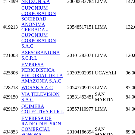
#17499
NETZUN S.A
20600633784
LIMA
147.
CUPONIUM
CORPORATION
SOCIEDAD
ANONIMA
#19213
20548517151
LIMA
132.
CERRADA -
CUPONIUM
CORPORATION
S.A.C
ASESORANDINA
#21003
20101283071
LIMA
120.
S.C.R.L
EMPRESA
PERIODISTICA
#25806
20393902991
UCAYALI
96.0
EDITORIAL DE LA
AMAZONIA S.A.C
#28218
WOSAK S.A.C
20547709013
LIMA
87.0
VIA TELEVISION
SAN
#29150
20531453451
84.0
S.A.C
MARTIN
QUIMERA
#29150
20557110977
LIMA
84.0
COLECTIVA E.I.R.L
EMPRESA DE
RADIO DIFUSION
COMERCIAL
SAN
#34853
20104166394
69.0
SONORA
MARTIN