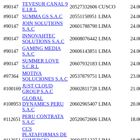
TEVESUR CANAL 9
#90147
20527332606
CUSCO
24.0
E.I.R.L
#90147
SUMMA GS S.A.C
20551150951
LIMA
24.0
JOIN SOLUTIONS
#90147
20601788790
LIMA
24.0
S.A.C
INNOVAHTEC
#90147
20608076442
LIMA
24.0
SOLUTIONS S.A.C
GAMING MEDIA
#90147
20606143851
LIMA
24.0
S.A.C
SUMMER LOVE
#90147
20607932183
LIMA
24.0
S.C.R.L
MOTIVA
#97364
20537879751
LIMA
23.0
SOLUCIONES S.A.C
JUST CLOUD
#100169
20602811728
LIMA
21.0
GROUP S.A.C
GLOBAL
#108953
DYNAMICS PERU
20602965407
LIMA
20.0
S.A.C
PERU CONTRATA
#112651
20520672606
LIMA
18.0
S.A.C
CCS
PLATAFORMAS DE