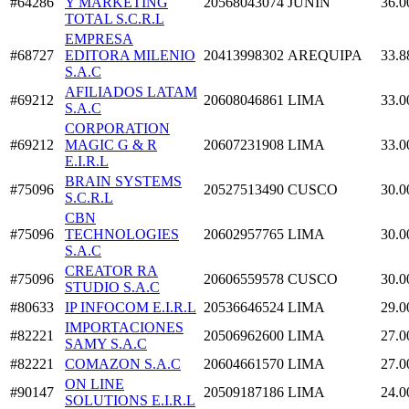
#64286
Y MARKETING
20568043074
JUNIN
36.0
TOTAL S.C.R.L
EMPRESA
#68727
EDITORA MILENIO
20413998302
AREQUIPA
33.8
S.A.C
AFILIADOS LATAM
#69212
20608046861
LIMA
33.0
S.A.C
CORPORATION
#69212
MAGIC G & R
20607231908
LIMA
33.0
E.I.R.L
BRAIN SYSTEMS
#75096
20527513490
CUSCO
30.0
S.C.R.L
CBN
#75096
TECHNOLOGIES
20602957765
LIMA
30.0
S.A.C
CREATOR RA
#75096
20606559578
CUSCO
30.0
STUDIO S.A.C
#80633
IP INFOCOM E.I.R.L
20536646524
LIMA
29.0
IMPORTACIONES
#82221
20506962600
LIMA
27.0
SAMY S.A.C
#82221
COMAZON S.A.C
20604661570
LIMA
27.0
ON LINE
#90147
20509187186
LIMA
24.0
SOLUTIONS E.I.R.L