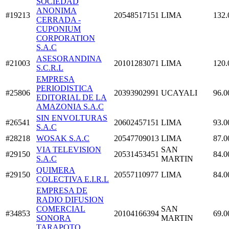
SOCIEDAD
ANONIMA
#19213
20548517151
LIMA
132.
CERRADA -
CUPONIUM
CORPORATION
S.A.C
ASESORANDINA
#21003
20101283071
LIMA
120.
S.C.R.L
EMPRESA
PERIODISTICA
#25806
20393902991
UCAYALI
96.0
EDITORIAL DE LA
AMAZONIA S.A.C
SIN ENVOLTURAS
#26541
20602457151
LIMA
93.0
S.A.C
#28218
WOSAK S.A.C
20547709013
LIMA
87.0
VIA TELEVISION
SAN
#29150
20531453451
84.0
S.A.C
MARTIN
QUIMERA
#29150
20557110977
LIMA
84.0
COLECTIVA E.I.R.L
EMPRESA DE
RADIO DIFUSION
COMERCIAL
SAN
#34853
20104166394
69.0
SONORA
MARTIN
TARAPOTO