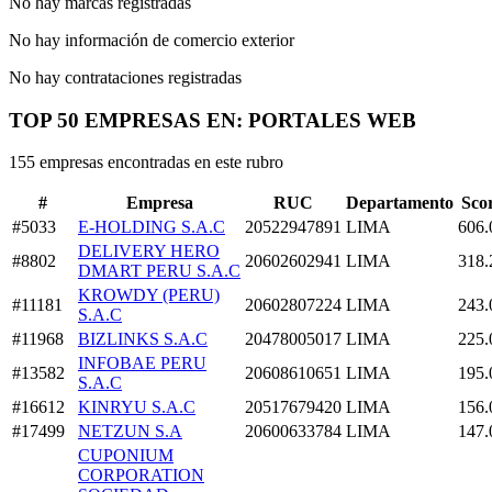
No hay marcas registradas
No hay información de comercio exterior
No hay contrataciones registradas
TOP 50 EMPRESAS EN: PORTALES WEB
155 empresas encontradas en este rubro
#
Empresa
RUC
Departamento
Sco
#5033
E-HOLDING S.A.C
20522947891
LIMA
606.
DELIVERY HERO
#8802
20602602941
LIMA
318.
DMART PERU S.A.C
KROWDY (PERU)
#11181
20602807224
LIMA
243.
S.A.C
#11968
BIZLINKS S.A.C
20478005017
LIMA
225.
INFOBAE PERU
#13582
20608610651
LIMA
195.
S.A.C
#16612
KINRYU S.A.C
20517679420
LIMA
156.
#17499
NETZUN S.A
20600633784
LIMA
147.
CUPONIUM
CORPORATION