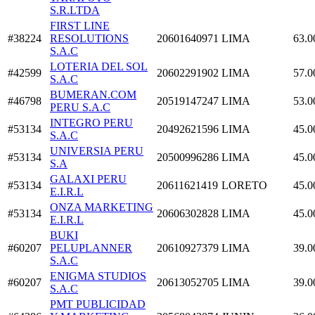
S.R.LTDA
FIRST LINE
#38224
RESOLUTIONS
20601640971
LIMA
63.0
S.A.C
LOTERIA DEL SOL
#42599
20602291902
LIMA
57.0
S.A.C
BUMERAN.COM
#46798
20519147247
LIMA
53.0
PERU S.A.C
INTEGRO PERU
#53134
20492621596
LIMA
45.0
S.A.C
UNIVERSIA PERU
#53134
20500996286
LIMA
45.0
S.A
GALAXI PERU
#53134
20611621419
LORETO
45.0
E.I.R.L
ONZA MARKETING
#53134
20606302828
LIMA
45.0
E.I.R.L
BUKI
#60207
PELUPLANNER
20610927379
LIMA
39.0
S.A.C
ENIGMA STUDIOS
#60207
20613052705
LIMA
39.0
S.A.C
PMT PUBLICIDAD