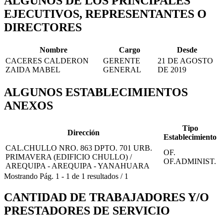
ALGUNOS DE LOS PRINCIPALES
EJECUTIVOS, REPRESENTANTES O
DIRECTORES
Nombre
Cargo
Desde
CACERES CALDERON
GERENTE
21 DE AGOSTO
ZAIDA MABEL
GENERAL
DE 2019
ALGUNOS ESTABLECIMIENTOS
ANEXOS
Tipo
Dirección
Establecimiento
CAL.CHULLO NRO. 863 DPTO. 701 URB.
OF.
PRIMAVERA (EDIFICIO CHULLO) /
OF.ADMINIST.
AREQUIPA - AREQUIPA - YANAHUARA
Mostrando
Pág.
1
-
1
de
1
resultados
/
1
CANTIDAD DE TRABAJADORES Y/O
PRESTADORES DE SERVICIO