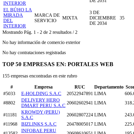
DE 2031
INTERIOR
EL BÚHO LA
3 DE
MIRADA
MARCA DE
MIXTA
DICIEMBRE
35
DEL
SERVICIO
DE 2034
INTERIOR
Mostrando
Pág.
1
-
2
de
2
resultados
/
2
No hay información de comercio exterior
No hay contrataciones registradas
TOP 50 EMPRESAS EN: PORTALES WEB
155 empresas encontradas en este rubro
#
Empresa
RUC
Departamento
Sco
#5033
E-HOLDING S.A.C
20522947891
LIMA
606.
DELIVERY HERO
#8802
20602602941
LIMA
318.
DMART PERU S.A.C
KROWDY (PERU)
#11181
20602807224
LIMA
243.
S.A.C
#11968
BIZLINKS S.A.C
20478005017
LIMA
225.
INFOBAE PERU
#13582
20608610651
LIMA
195.