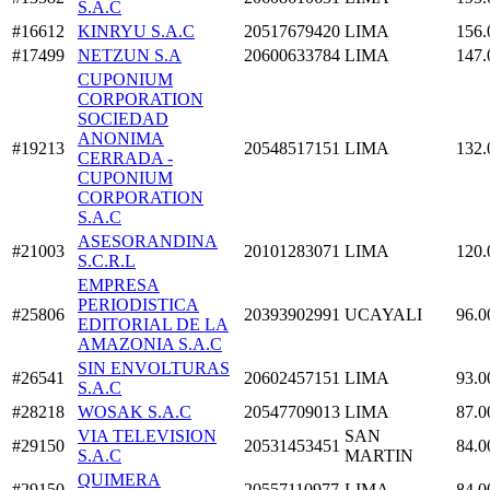
S.A.C
#16612
KINRYU S.A.C
20517679420
LIMA
156.
#17499
NETZUN S.A
20600633784
LIMA
147.
CUPONIUM
CORPORATION
SOCIEDAD
ANONIMA
#19213
20548517151
LIMA
132.
CERRADA -
CUPONIUM
CORPORATION
S.A.C
ASESORANDINA
#21003
20101283071
LIMA
120.
S.C.R.L
EMPRESA
PERIODISTICA
#25806
20393902991
UCAYALI
96.0
EDITORIAL DE LA
AMAZONIA S.A.C
SIN ENVOLTURAS
#26541
20602457151
LIMA
93.0
S.A.C
#28218
WOSAK S.A.C
20547709013
LIMA
87.0
VIA TELEVISION
SAN
#29150
20531453451
84.0
S.A.C
MARTIN
QUIMERA
#29150
20557110977
LIMA
84.0