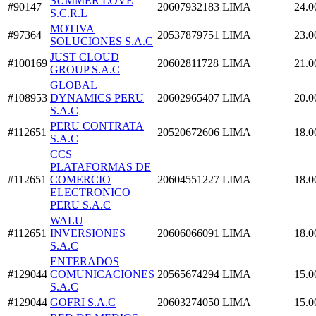
SUMMER LOVE
#90147
20607932183
LIMA
24.0
S.C.R.L
MOTIVA
#97364
20537879751
LIMA
23.0
SOLUCIONES S.A.C
JUST CLOUD
#100169
20602811728
LIMA
21.0
GROUP S.A.C
GLOBAL
#108953
DYNAMICS PERU
20602965407
LIMA
20.0
S.A.C
PERU CONTRATA
#112651
20520672606
LIMA
18.0
S.A.C
CCS
PLATAFORMAS DE
#112651
COMERCIO
20604551227
LIMA
18.0
ELECTRONICO
PERU S.A.C
WALU
#112651
INVERSIONES
20606066091
LIMA
18.0
S.A.C
ENTERADOS
#129044
COMUNICACIONES
20565674294
LIMA
15.0
S.A.C
#129044
GOFRI S.A.C
20603274050
LIMA
15.0