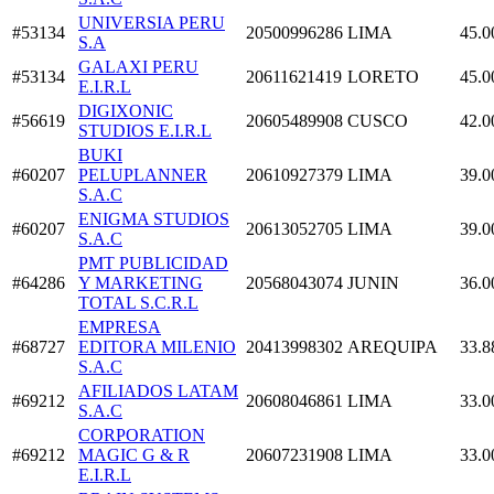
UNIVERSIA PERU
#53134
20500996286
LIMA
45.0
S.A
GALAXI PERU
#53134
20611621419
LORETO
45.0
E.I.R.L
DIGIXONIC
#56619
20605489908
CUSCO
42.0
STUDIOS E.I.R.L
BUKI
#60207
PELUPLANNER
20610927379
LIMA
39.0
S.A.C
ENIGMA STUDIOS
#60207
20613052705
LIMA
39.0
S.A.C
PMT PUBLICIDAD
#64286
Y MARKETING
20568043074
JUNIN
36.0
TOTAL S.C.R.L
EMPRESA
#68727
EDITORA MILENIO
20413998302
AREQUIPA
33.8
S.A.C
AFILIADOS LATAM
#69212
20608046861
LIMA
33.0
S.A.C
CORPORATION
#69212
MAGIC G & R
20607231908
LIMA
33.0
E.I.R.L