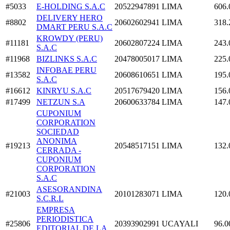
#5033
E-HOLDING S.A.C
20522947891
LIMA
606.
DELIVERY HERO
#8802
20602602941
LIMA
318.
DMART PERU S.A.C
KROWDY (PERU)
#11181
20602807224
LIMA
243.
S.A.C
#11968
BIZLINKS S.A.C
20478005017
LIMA
225.
INFOBAE PERU
#13582
20608610651
LIMA
195.
S.A.C
#16612
KINRYU S.A.C
20517679420
LIMA
156.
#17499
NETZUN S.A
20600633784
LIMA
147.
CUPONIUM
CORPORATION
SOCIEDAD
ANONIMA
#19213
20548517151
LIMA
132.
CERRADA -
CUPONIUM
CORPORATION
S.A.C
ASESORANDINA
#21003
20101283071
LIMA
120.
S.C.R.L
EMPRESA
PERIODISTICA
#25806
20393902991
UCAYALI
96.0
EDITORIAL DE LA