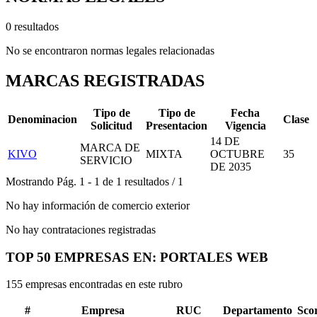
0 resultados
No se encontraron normas legales relacionadas
MARCAS REGISTRADAS
Tipo de
Tipo de
Fecha
Denominacion
Clase
Solicitud
Presentacion
Vigencia
14 DE
MARCA DE
KIVO
MIXTA
OCTUBRE
35
SERVICIO
DE 2035
Mostrando
Pág.
1
-
1
de
1
resultados
/
1
No hay información de comercio exterior
No hay contrataciones registradas
TOP 50 EMPRESAS EN: PORTALES WEB
155 empresas encontradas en este rubro
#
Empresa
RUC
Departamento
Sco