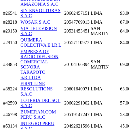
AMAZONIA S.A.C
SIN ENVOLTURAS
#26541
20602457151
LIMA
93.0
S.A.C
#28218
WOSAK S.A.C
20547709013
LIMA
87.0
VIA TELEVISION
SAN
#29150
20531453451
84.0
S.A.C
MARTIN
QUIMERA
#29150
20557110977
LIMA
84.0
COLECTIVA E.I.R.L
EMPRESA DE
RADIO DIFUSION
COMERCIAL
SAN
#34853
20104166394
69.0
SONORA
MARTIN
TARAPOTO
S.R.LTDA
FIRST LINE
#38224
RESOLUTIONS
20601640971
LIMA
63.0
S.A.C
LOTERIA DEL SOL
#42599
20602291902
LIMA
57.0
S.A.C
BUMERAN.COM
#46798
20519147247
LIMA
53.0
PERU S.A.C
INTEGRO PERU
#53134
20492621596
LIMA
45.0
S.A.C