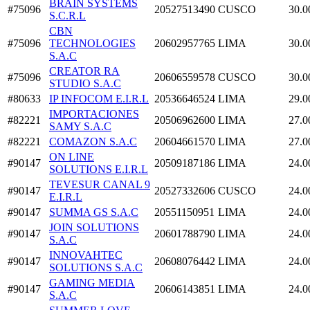
BRAIN SYSTEMS
#75096
20527513490
CUSCO
30.0
S.C.R.L
CBN
#75096
TECHNOLOGIES
20602957765
LIMA
30.0
S.A.C
CREATOR RA
#75096
20606559578
CUSCO
30.0
STUDIO S.A.C
#80633
IP INFOCOM E.I.R.L
20536646524
LIMA
29.0
IMPORTACIONES
#82221
20506962600
LIMA
27.0
SAMY S.A.C
#82221
COMAZON S.A.C
20604661570
LIMA
27.0
ON LINE
#90147
20509187186
LIMA
24.0
SOLUTIONS E.I.R.L
TEVESUR CANAL 9
#90147
20527332606
CUSCO
24.0
E.I.R.L
#90147
SUMMA GS S.A.C
20551150951
LIMA
24.0
JOIN SOLUTIONS
#90147
20601788790
LIMA
24.0
S.A.C
INNOVAHTEC
#90147
20608076442
LIMA
24.0
SOLUTIONS S.A.C
GAMING MEDIA
#90147
20606143851
LIMA
24.0
S.A.C