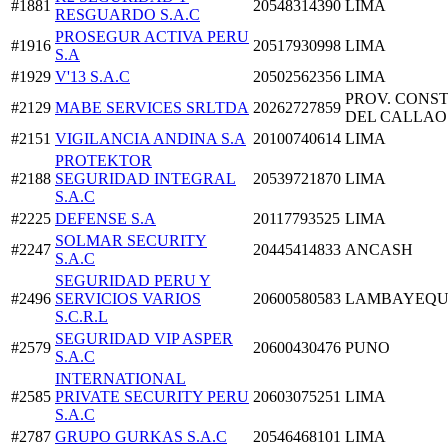
#1881
20548314390
LIMA
RESGUARDO S.A.C
PROSEGUR ACTIVA PERU
#1916
20517930998
LIMA
S.A
#1929
V'13 S.A.C
20502562356
LIMA
PROV. CONST
#2129
MABE SERVICES SRLTDA
20262727859
DEL CALLAO
#2151
VIGILANCIA ANDINA S.A
20100740614
LIMA
PROTEKTOR
#2188
SEGURIDAD INTEGRAL
20539721870
LIMA
S.A.C
#2225
DEFENSE S.A
20117793525
LIMA
SOLMAR SECURITY
#2247
20445414833
ANCASH
S.A.C
SEGURIDAD PERU Y
#2496
SERVICIOS VARIOS
20600580583
LAMBAYEQU
S.C.R.L
SEGURIDAD VIP ASPER
#2579
20600430476
PUNO
S.A.C
INTERNATIONAL
#2585
PRIVATE SECURITY PERU
20603075251
LIMA
S.A.C
#2787
GRUPO GURKAS S.A.C
20546468101
LIMA