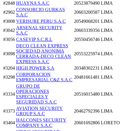
#2848
HUAYNA S.A.C
20523879490
LIMA
CONSORCIO GURKAS
#2902
20603200587
LIMA
S.A.C
#3008
VERISURE PERU S.A.C
20549068201
LIMA
ARSENAL SECURITY
#3042
20603339356
LIMA
S.A.C
#3056
CASEVIP S.C.R.L
20550456746
LIMA
DECO CLEAN EXPRESS
SOCIEDAD ANONIMA
#3098
20553225974
LIMA
CERRADA-DECO CLEAN
EXPRESS S.A.C
#3204
HIGH POWER S.A
20348302231
LIMA
CORPORACION
#3298
20481661481
LIMA
EMPRESARIAL C&Z S.A.C
GRUPO DE
OPERACIONES
#3334
20516015480
LIMA
ESPECIALES Y
SEGURIDAD S.A.C
AVIATION SECURITY
#3373
20462792396
LIMA
GROUP S.A.C
HALCONES SECURITY
#3404
20601692806
LORETO
COMPANY S.A.C