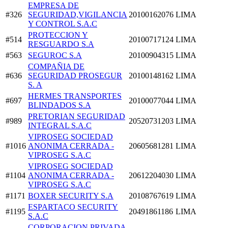
EMPRESA DE
#326
SEGURIDAD,VIGILANCIA
20100162076
LIMA
Y CONTROL S.A.C
PROTECCION Y
#514
20100717124
LIMA
RESGUARDO S.A
#563
SEGUROC S.A
20100904315
LIMA
COMPAÑIA DE
#636
SEGURIDAD PROSEGUR
20100148162
LIMA
S. A
HERMES TRANSPORTES
#697
20100077044
LIMA
BLINDADOS S.A
PRETORIAN SEGURIDAD
#989
20520731203
LIMA
INTEGRAL S.A.C
VIPROSEG SOCIEDAD
#1016
ANONIMA CERRADA -
20605681281
LIMA
VIPROSEG S.A.C
VIPROSEG SOCIEDAD
#1104
ANONIMA CERRADA -
20612204030
LIMA
VIPROSEG S.A.C
#1171
BOXER SECURITY S.A
20108767619
LIMA
ESPARTACO SECURITY
#1195
20491861186
LIMA
S.A.C
CORPORACION PRIVADA