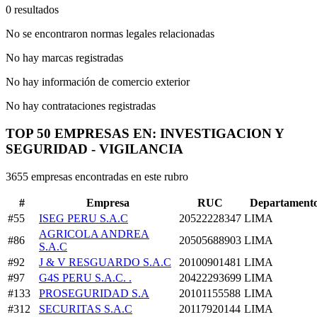
0 resultados
No se encontraron normas legales relacionadas
No hay marcas registradas
No hay información de comercio exterior
No hay contrataciones registradas
TOP 50 EMPRESAS EN: INVESTIGACION Y
SEGURIDAD - VIGILANCIA
3655 empresas encontradas en este rubro
#
Empresa
RUC
Departament
#55
ISEG PERU S.A.C
20522228347
LIMA
AGRICOLA ANDREA
#86
20505688903
LIMA
S.A.C
#92
J & V RESGUARDO S.A.C
20100901481
LIMA
#97
G4S PERU S.A.C. .
20422293699
LIMA
#133
PROSEGURIDAD S.A
20101155588
LIMA
#312
SECURITAS S.A.C
20117920144
LIMA