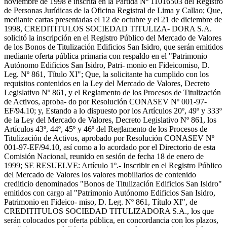
noviembre de 1998 e inscrita en la Partida Nº 11016503 del Registro
de Personas Jurídicas de la Oficina Registral de Lima y Callao; Que,
mediante cartas presentadas el 12 de octubre y el 21 de diciembre de
1998, CREDITITULOS SOCIEDAD TITULIZA- DORA S.A.
solicitó la inscripción en el Registro Público del Mercado de Valores
de los Bonos de Titulización Edificios San Isidro, que serán emitidos
mediante oferta pública primaria con respaldo en el "Patrimonio
Autónomo Edificios San Isidro, Patri- monio en Fideicomiso, D.
Leg. Nº 861, Título XI"; Que, la solicitante ha cumplido con los
requisitos contenidos en la Ley del Mercado de Valores, Decreto
Legislativo Nº 861, y el Reglamento de los Procesos de Titulización
de Activos, aproba- do por Resolución CONASEV Nº 001-97-
EF/94.10; y, Estando a lo dispuesto por los Artículos 20º, 49º y 333º
de la Ley del Mercado de Valores, Decreto Legislativo Nº 861, los
Artículos 43º, 44º, 45º y 46º del Reglamento de los Procesos de
Titulización de Activos, aprobado por Resolución CONASEV Nº
001-97-EF/94.10, así como a lo acordado por el Directorio de esta
Comisión Nacional, reunido en sesión de fecha 18 de enero de
1999; SE RESUELVE: Artículo 1º.- Inscribir en el Registro Público
del Mercado de Valores los valores mobiliarios de contenido
crediticio denominados "Bonos de Titulización Edificios San Isidro"
emitidos con cargo al "Patrimonio Autónomo Edificios San Isidro,
Patrimonio en Fideico- miso, D. Leg. Nº 861, Título XI", de
CREDITITULOS SOCIEDAD TITULIZADORA S.A., los que
serán colocados por oferta pública, en concordancia con los plazos,