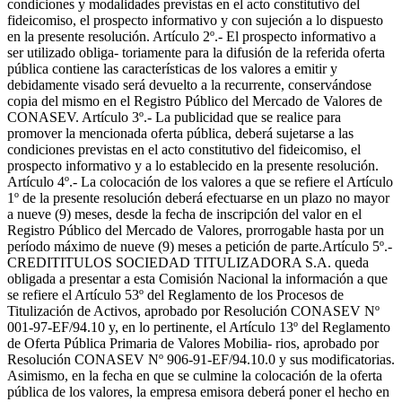
condiciones y modalidades previstas en el acto constitutivo del
fideicomiso, el prospecto informativo y con sujeción a lo dispuesto
en la presente resolución. Artículo 2º.- El prospecto informativo a
ser utilizado obliga- toriamente para la difusión de la referida oferta
pública contiene las características de los valores a emitir y
debidamente visado será devuelto a la recurrente, conservándose
copia del mismo en el Registro Público del Mercado de Valores de
CONASEV. Artículo 3º.- La publicidad que se realice para
promover la mencionada oferta pública, deberá sujetarse a las
condiciones previstas en el acto constitutivo del fideicomiso, el
prospecto informativo y a lo establecido en la presente resolución.
Artículo 4º.- La colocación de los valores a que se refiere el Artículo
1º de la presente resolución deberá efectuarse en un plazo no mayor
a nueve (9) meses, desde la fecha de inscripción del valor en el
Registro Público del Mercado de Valores, prorrogable hasta por un
período máximo de nueve (9) meses a petición de parte.Artículo 5º.-
CREDITITULOS SOCIEDAD TITULIZADORA S.A. queda
obligada a presentar a esta Comisión Nacional la información a que
se refiere el Artículo 53º del Reglamento de los Procesos de
Titulización de Activos, aprobado por Resolución CONASEV Nº
001-97-EF/94.10 y, en lo pertinente, el Artículo 13º del Reglamento
de Oferta Pública Primaria de Valores Mobilia- rios, aprobado por
Resolución CONASEV Nº 906-91-EF/94.10.0 y sus modificatorias.
Asimismo, en la fecha en que se culmine la colocación de la oferta
pública de los valores, la empresa emisora deberá poner el hecho en