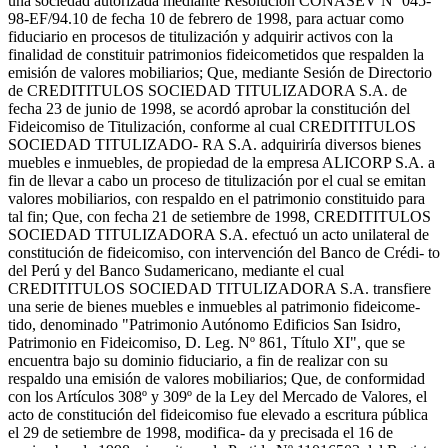
una sociedad autorizada mediante Resolución CONASEV Nº 045-
98-EF/94.10 de fecha 10 de febrero de 1998, para actuar como
fiduciario en procesos de titulización y adquirir activos con la
finalidad de constituir patrimonios fideicometidos que respalden la
emisión de valores mobiliarios; Que, mediante Sesión de Directorio
de CREDITITULOS SOCIEDAD TITULIZADORA S.A. de
fecha 23 de junio de 1998, se acordó aprobar la constitución del
Fideicomiso de Titulización, conforme al cual CREDITITULOS
SOCIEDAD TITULIZADO- RA S.A. adquiriría diversos bienes
muebles e inmuebles, de propiedad de la empresa ALICORP S.A. a
fin de llevar a cabo un proceso de titulización por el cual se emitan
valores mobiliarios, con respaldo en el patrimonio constituido para
tal fin; Que, con fecha 21 de setiembre de 1998, CREDITITULOS
SOCIEDAD TITULIZADORA S.A. efectuó un acto unilateral de
constitución de fideicomiso, con intervención del Banco de Crédi- to
del Perú y del Banco Sudamericano, mediante el cual
CREDITITULOS SOCIEDAD TITULIZADORA S.A. transfiere
una serie de bienes muebles e inmuebles al patrimonio fideicome-
tido, denominado "Patrimonio Autónomo Edificios San Isidro,
Patrimonio en Fideicomiso, D. Leg. Nº 861, Título XI", que se
encuentra bajo su dominio fiduciario, a fin de realizar con su
respaldo una emisión de valores mobiliarios; Que, de conformidad
con los Artículos 308º y 309º de la Ley del Mercado de Valores, el
acto de constitución del fideicomiso fue elevado a escritura pública
el 29 de setiembre de 1998, modifica- da y precisada el 16 de