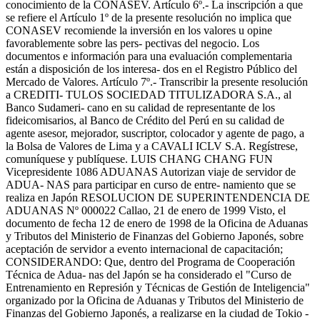
conocimiento de la CONASEV. Artículo 6º.- La inscripción a que
se refiere el Artículo 1º de la presente resolución no implica que
CONASEV recomiende la inversión en los valores u opine
favorablemente sobre las pers- pectivas del negocio. Los
documentos e información para una evaluación complementaria
están a disposición de los interesa- dos en el Registro Público del
Mercado de Valores. Artículo 7º.- Transcribir la presente resolución
a CREDITI- TULOS SOCIEDAD TITULIZADORA S.A., al
Banco Sudameri- cano en su calidad de representante de los
fideicomisarios, al Banco de Crédito del Perú en su calidad de
agente asesor, mejorador, suscriptor, colocador y agente de pago, a
la Bolsa de Valores de Lima y a CAVALI ICLV S.A. Regístrese,
comuníquese y publíquese. LUIS CHANG CHANG FUN
Vicepresidente 1086 ADUANAS Autorizan viaje de servidor de
ADUA- NAS para participar en curso de entre- namiento que se
realiza en Japón RESOLUCION DE SUPERINTENDENCIA DE
ADUANAS Nº 000022 Callao, 21 de enero de 1999 Visto, el
documento de fecha 12 de enero de 1998 de la Oficina de Aduanas
y Tributos del Ministerio de Finanzas del Gobierno Japonés, sobre
aceptación de servidor a evento internacional de capacitación;
CONSIDERANDO: Que, dentro del Programa de Cooperación
Técnica de Adua- nas del Japón se ha considerado el "Curso de
Entrenamiento en Represión y Técnicas de Gestión de Inteligencia"
organizado por la Oficina de Aduanas y Tributos del Ministerio de
Finanzas del Gobierno Japonés, a realizarse en la ciudad de Tokio -