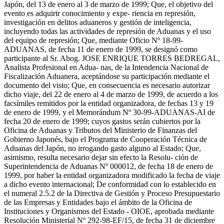
Japón, del 13 de enero al 3 de marzo de 1999; Que, el objetivo del
evento es adquirir conocimiento y expe- riencia en represión,
investigación en delitos aduaneros y gestión de inteligencia,
incluyendo todas las actividades de represión de Aduanas y el uso
del equipo de represión; Que, mediante Oficio Nº 18-99-
ADUANAS, de fecha 11 de enero de 1999, se designó como
participante al Sr. Abog. JOSE ENRIQUE TORRES BEDREGAL,
Analista Profesional en Adua- nas, de la Intendencia Nacional de
Fiscalización Aduanera, aceptándose su participación mediante el
documento del visto; Que, en consecuencia es necesario autorizar
dicho viaje, del 22 de enero al 4 de marzo de 1999, de acuerdo a los
facsímiles remitidos por la entidad organizadora, de fechas 13 y 19
de enero de 1999, y el Memorándum Nº 30-99-ADUANAS-AI de
fecha 20 de enero de 1999; cuyos gastos serán cubiertos por la
Oficina de Aduanas y Tributos del Ministerio de Finanzas del
Gobierno Japonés, bajo el Programa de Cooperación Técnica de
Aduanas del Japón, no irrogando gasto alguno al Estado; Que,
asimismo, resulta necesario dejar sin efecto la Resolu- ción de
Superintendencia de Aduanas Nº 000012, de fecha 18 de enero de
1999, por haber la entidad organizadora modificado la fecha de viaje
a dicho evento internacional; De conformidad con lo establecido en
el numeral 2.5.2 de la Directiva de Gestión y Proceso Presupuestario
de las Empresas y Entidades bajo el ámbito de la Oficina de
Instituciones y Organismos del Estado - OIOE, aprobada mediante
Resolución Ministerial Nº 292-98-EF/15, de fecha 31 de diciembre