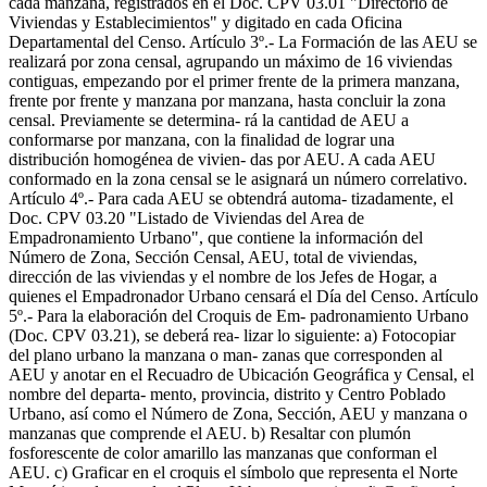
cada manzana, registrados en el Doc. CPV 03.01 "Directorio de
Viviendas y Establecimientos" y digitado en cada Oficina
Departamental del Censo. Artículo 3º.- La Formación de las AEU se
realizará por zona censal, agrupando un máximo de 16 viviendas
contiguas, empezando por el primer frente de la primera manzana,
frente por frente y manzana por manzana, hasta concluir la zona
censal. Previamente se determina- rá la cantidad de AEU a
conformarse por manzana, con la finalidad de lograr una
distribución homogénea de vivien- das por AEU. A cada AEU
conformado en la zona censal se le asignará un número correlativo.
Artículo 4º.- Para cada AEU se obtendrá automa- tizadamente, el
Doc. CPV 03.20 "Listado de Viviendas del Area de
Empadronamiento Urbano", que contiene la información del
Número de Zona, Sección Censal, AEU, total de viviendas,
dirección de las viviendas y el nombre de los Jefes de Hogar, a
quienes el Empadronador Urbano censará el Día del Censo. Artículo
5º.- Para la elaboración del Croquis de Em- padronamiento Urbano
(Doc. CPV 03.21), se deberá rea- lizar lo siguiente: a) Fotocopiar
del plano urbano la manzana o man- zanas que corresponden al
AEU y anotar en el Recuadro de Ubicación Geográfica y Censal, el
nombre del departa- mento, provincia, distrito y Centro Poblado
Urbano, así como el Número de Zona, Sección, AEU y manzana o
manzanas que comprende el AEU. b) Resaltar con plumón
fosforescente de color amarillo las manzanas que conforman el
AEU. c) Graficar en el croquis el símbolo que representa el Norte