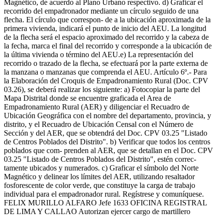
Magnético, de acuerdo al Plano Urbano respectivo. d) Graficar el
recorrido del empadronador mediante un círculo seguido de una
flecha. El círculo que correspon- de a la ubicación aproximada de la
primera vivienda, indicará el punto de inicio del AEU. La longitud
de la flecha será el espacio aproximado del recorrido y la cabeza de
la fecha, marca el final del recorrido y corresponde a la ubicación de
la última vivienda o término del AEU.e) La representación del
recorrido o trazado de la flecha, se efectuará por la parte externa de
la manzana o manzanas que comprenda el AEU. Artículo 6º.- Para
la Elaboración del Croquis de Empadronamiento Rural (Doc. CPV
03.26), se deberá realizar los siguiente: a) Fotocopiar la parte del
Mapa Distrital donde se encuentre graficada el Area de
Empadronamiento Rural (AER) y diligenciar el Recuadro de
Ubicación Geográfica con el nombre del departamento, provincia, y
distrito, y el Recuadro de Ubicación Censal con el Número de
Sección y del AER, que se obtendrá del Doc. CPV 03.25 "Listado
de Centros Poblados del Distrito". b) Verificar que todos los centros
poblados que com- prenden al AER, que se detallan en el Doc. CPV
03.25 "Listado de Centros Poblados del Distrito", estén correc-
tamente ubicados y numerados. c) Graficar el símbolo del Norte
Magnético y delinear los límites del AER, utilizando resaltador
fosforescente de color verde, que constituye la carga de trabajo
individual para el empadronador rural. Regístrese y comuníquese.
FELIX MURILLO ALFARO Jefe 1633 OFICINA REGISTRAL
DE LIMA Y CALLAO Autorizan ejercer cargo de martillero