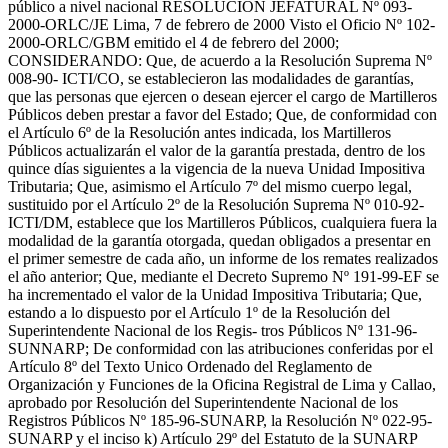
público a nivel nacional RESOLUCION JEFATURAL Nº 093-
2000-ORLC/JE Lima, 7 de febrero de 2000 Visto el Oficio Nº 102-
2000-ORLC/GBM emitido el 4 de febrero del 2000;
CONSIDERANDO: Que, de acuerdo a la Resolución Suprema Nº
008-90- ICTI/CO, se establecieron las modalidades de garantías,
que las personas que ejercen o desean ejercer el cargo de Martilleros
Públicos deben prestar a favor del Estado; Que, de conformidad con
el Artículo 6º de la Resolución antes indicada, los Martilleros
Públicos actualizarán el valor de la garantía prestada, dentro de los
quince días siguientes a la vigencia de la nueva Unidad Impositiva
Tributaria; Que, asimismo el Artículo 7º del mismo cuerpo legal,
sustituido por el Artículo 2º de la Resolución Suprema Nº 010-92-
ICTI/DM, establece que los Martilleros Públicos, cualquiera fuera la
modalidad de la garantía otorgada, quedan obligados a presentar en
el primer semestre de cada año, un informe de los remates realizados
el año anterior; Que, mediante el Decreto Supremo Nº 191-99-EF se
ha incrementado el valor de la Unidad Impositiva Tributaria; Que,
estando a lo dispuesto por el Artículo 1º de la Resolución del
Superintendente Nacional de los Regis- tros Públicos Nº 131-96-
SUNNARP; De conformidad con las atribuciones conferidas por el
Artículo 8º del Texto Unico Ordenado del Reglamento de
Organización y Funciones de la Oficina Registral de Lima y Callao,
aprobado por Resolución del Superintendente Nacional de los
Registros Públicos Nº 185-96-SUNARP, la Resolución Nº 022-95-
SUNARP y el inciso k) Artículo 29º del Estatuto de la SUNARP