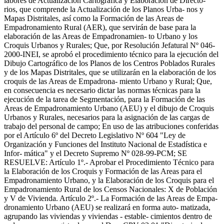
labores de Actualización Cartográfica y Elaboración de Directo-
rios, que comprende la Actualización de los Planos Urba- nos y
Mapas Distritales, así como la Formación de las Areas de
Empadronamiento Rural (AER), que servirán de base para la
elaboración de las Areas de Empadronamien- to Urbano y los
Croquis Urbanos y Rurales; Que, por Resolución Jefatural Nº 046-
2000-INEI, se aprobó el procedimiento técnico para la ejecución del
Dibujo Cartográfico de los Planos de los Centros Poblados Rurales
y de los Mapas Distritales, que se utilizarán en la elaboración de los
croquis de las Areas de Empadrona- miento Urbano y Rural; Que,
en consecuencia es necesario dictar las normas técnicas para la
ejecución de la tarea de Segmentación, para la Formación de las
Areas de Empadronamiento Urbano (AEU) y el dibujo de Croquis
Urbanos y Rurales, necesarios para la asignación de las cargas de
trabajo del personal de campo; En uso de las atribuciones conferidas
por el Artículo 6º del Decreto Legislativo Nº 604 "Ley de
Organización y Funciones del Instituto Nacional de Estadística e
Infor- mática" y el Decreto Supremo Nº 028-99-PCM; SE
RESUELVE: Artículo 1º.- Aprobar el Procedimiento Técnico para
la Elaboración de los Croquis y Formación de las Areas para el
Empadronamiento Urbano, y la Elaboración de los Croquis para el
Empadronamiento Rural de los Censos Nacionales: X de Población
y V de Vivienda. Artículo 2º.- La Formación de las Areas de Empa-
dronamiento Urbano (AEU) se realizará en forma auto- matizada,
agrupando las viviendas y viviendas - estable- cimientos dentro de