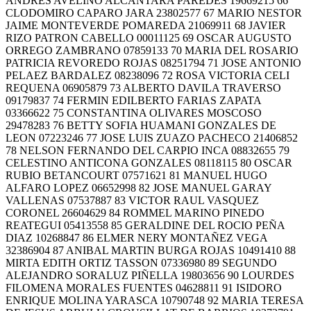
ANDRES AVELINO ALCANTARA PAREDES 19669215 66
CLODOMIRO CAPARO JARA 23802577 67 MARIO NESTOR
JAIME MONTEVERDE POMAREDA 21069911 68 JAVIER
RIZO PATRON CABELLO 00011125 69 OSCAR AUGUSTO
ORREGO ZAMBRANO 07859133 70 MARIA DEL ROSARIO
PATRICIA REVOREDO ROJAS 08251794 71 JOSE ANTONIO
PELAEZ BARDALEZ 08238096 72 ROSA VICTORIA CELI
REQUENA 06905879 73 ALBERTO DAVILA TRAVERSO
09179837 74 FERMIN EDILBERTO FARIAS ZAPATA
03366622 75 CONSTANTINA OLIVARES MOSCOSO
29478283 76 BETTY SOFIA HUAMANI GONZALES DE
LEON 07223246 77 JOSE LUIS ZUAZO PACHECO 21406852
78 NELSON FERNANDO DEL CARPIO INCA 08832655 79
CELESTINO ANTICONA GONZALES 08118115 80 OSCAR
RUBIO BETANCOURT 07571621 81 MANUEL HUGO
ALFARO LOPEZ 06652998 82 JOSE MANUEL GARAY
VALLENAS 07537887 83 VICTOR RAUL VASQUEZ
CORONEL 26604629 84 ROMMEL MARINO PINEDO
REATEGUI 05413558 85 GERALDINE DEL ROCIO PEÑA
DIAZ 10268847 86 ELMER NERY MONTAÑEZ VEGA
32386904 87 ANIBAL MARTIN BURGA ROJAS 10491410 88
MIRTA EDITH ORTIZ TASSON 07336980 89 SEGUNDO
ALEJANDRO SORALUZ PIÑELLA 19803656 90 LOURDES
FILOMENA MORALES FUENTES 04628811 91 ISIDORO
ENRIQUE MOLINA YARASCA 10790748 92 MARIA TERESA