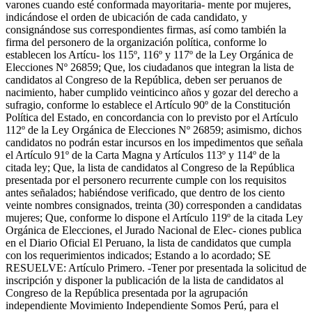
varones cuando esté conformada mayoritaria- mente por mujeres,
indicándose el orden de ubicación de cada candidato, y
consignándose sus correspondientes firmas, así como también la
firma del personero de la organización política, conforme lo
establecen los Artícu- los 115º, 116º y 117º de la Ley Orgánica de
Elecciones Nº 26859; Que, los ciudadanos que integran la lista de
candidatos al Congreso de la República, deben ser peruanos de
nacimiento, haber cumplido veinticinco años y gozar del derecho a
sufragio, conforme lo establece el Artículo 90º de la Constitución
Política del Estado, en concordancia con lo previsto por el Artículo
112º de la Ley Orgánica de Elecciones Nº 26859; asimismo, dichos
candidatos no podrán estar incursos en los impedimentos que señala
el Artículo 91º de la Carta Magna y Artículos 113º y 114º de la
citada ley; Que, la lista de candidatos al Congreso de la República
presentada por el personero recurrente cumple con los requisitos
antes señalados; habiéndose verificado, que dentro de los ciento
veinte nombres consignados, treinta (30) corresponden a candidatas
mujeres; Que, conforme lo dispone el Artículo 119º de la citada Ley
Orgánica de Elecciones, el Jurado Nacional de Elec- ciones publica
en el Diario Oficial El Peruano, la lista de candidatos que cumpla
con los requerimientos indicados; Estando a lo acordado; SE
RESUELVE: Artículo Primero. -Tener por presentada la solicitud de
inscripción y disponer la publicación de la lista de candidatos al
Congreso de la República presentada por la agrupación
independiente Movimiento Independiente Somos Perú, para el