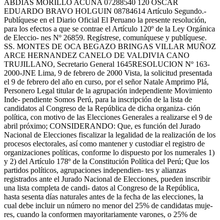
ABDIAS MORILLO ACUÑA 07288540 120 OSCAR
EDUARDO BRAVO HOLGUIN 08784614 Artículo Segundo.-
Publíquese en el Diario Oficial El Peruano la presente resolución,
para los efectos a que se contrae el Artículo 120º de la Ley Orgánica
de Eleccio- nes Nº 26859. Regístrese, comuníquese y publíquese.
SS. MONTES DE OCA BEGAZO BRINGAS VILLAR MUÑOZ
ARCE HERNANDEZ CANELO DE VALDIVIA CANO
TRUJILLANO, Secretario General 1645RESOLUCION Nº 163-
2000-JNE Lima, 9 de febrero de 2000 Vista, la solicitud presentada
el 9 de febrero del año en curso, por el señor Natale Amprimo Plá,
Personero Legal titular de la agrupación independiente Movimiento
Inde- pendiente Somos Perú, para la inscripción de la lista de
candidatos al Congreso de la República de dicha organiza- ción
política, con motivo de las Elecciones Generales a realizarse el 9 de
abril próximo; CONSIDERANDO: Que, es función del Jurado
Nacional de Elecciones fiscalizar la legalidad de la realización de los
procesos electorales, así como mantener y custodiar el registro de
organizaciones políticas, conforme lo dispuesto por los numerales 1)
y 2) del Artículo 178º de la Constitución Política del Perú; Que los
partidos políticos, agrupaciones independien- tes y alianzas
registrados ante el Jurado Nacional de Elecciones, pueden inscribir
una lista completa de candi- datos al Congreso de la República,
hasta sesenta días naturales antes de la fecha de las elecciones, la
cual debe incluir un número no menor del 25% de candidatas muje-
res, cuando la conformen mayoritariamente varones, o 25% de