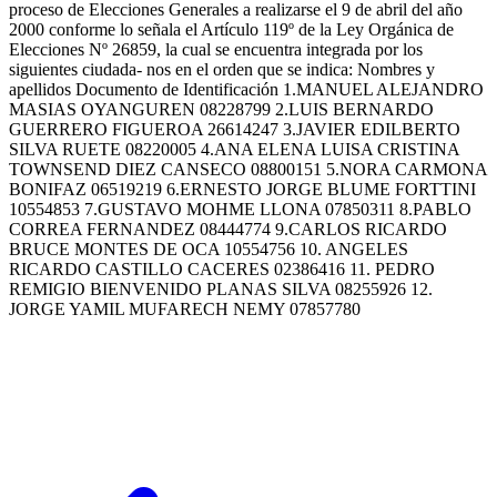
proceso de Elecciones Generales a realizarse el 9 de abril del año
2000 conforme lo señala el Artículo 119º de la Ley Orgánica de
Elecciones Nº 26859, la cual se encuentra integrada por los
siguientes ciudada- nos en el orden que se indica: Nombres y
apellidos Documento de Identificación 1.MANUEL ALEJANDRO
MASIAS OYANGUREN 08228799 2.LUIS BERNARDO
GUERRERO FIGUEROA 26614247 3.JAVIER EDILBERTO
SILVA RUETE 08220005 4.ANA ELENA LUISA CRISTINA
TOWNSEND DIEZ CANSECO 08800151 5.NORA CARMONA
BONIFAZ 06519219 6.ERNESTO JORGE BLUME FORTTINI
10554853 7.GUSTAVO MOHME LLONA 07850311 8.PABLO
CORREA FERNANDEZ 08444774 9.CARLOS RICARDO
BRUCE MONTES DE OCA 10554756 10. ANGELES
RICARDO CASTILLO CACERES 02386416 11. PEDRO
REMIGIO BIENVENIDO PLANAS SILVA 08255926 12.
JORGE YAMIL MUFARECH NEMY 07857780