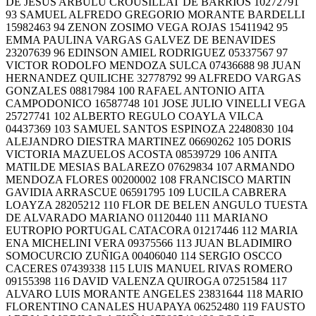
DE JESUS ARBULU CROUSILLAT DE BARRIOS 10272791
93 SAMUEL ALFREDO GREGORIO MORANTE BARDELLI
15982463 94 ZENON ZOSIMO VEGA ROJAS 15411942 95
EMMA PAULINA VARGAS GALVEZ DE BENAVIDES
23207639 96 EDINSON AMIEL RODRIGUEZ 05337567 97
VICTOR RODOLFO MENDOZA SULCA 07436688 98 JUAN
HERNANDEZ QUILICHE 32778792 99 ALFREDO VARGAS
GONZALES 08817984 100 RAFAEL ANTONIO AITA
CAMPODONICO 16587748 101 JOSE JULIO VINELLI VEGA
25727741 102 ALBERTO REGULO COAYLA VILCA
04437369 103 SAMUEL SANTOS ESPINOZA 22480830 104
ALEJANDRO DIESTRA MARTINEZ 06690262 105 DORIS
VICTORIA MAZUELOS ACOSTA 08539729 106 ANITA
MATILDE MESIAS BALAREZO 07629834 107 ARMANDO
MENDOZA FLORES 00200002 108 FRANCISCO MARTIN
GAVIDIA ARRASCUE 06591795 109 LUCILA CABRERA
LOAYZA 28205212 110 FLOR DE BELEN ANGULO TUESTA
DE ALVARADO MARIANO 01120440 111 MARIANO
EUTROPIO PORTUGAL CATACORA 01217446 112 MARIA
ENA MICHELINI VERA 09375566 113 JUAN BLADIMIRO
SOMOCURCIO ZUÑIGA 00406040 114 SERGIO OSCCO
CACERES 07439338 115 LUIS MANUEL RIVAS ROMERO
09155398 116 DAVID VALENZA QUIROGA 07251584 117
ALVARO LUIS MORANTE ANGELES 23831644 118 MARIO
FLORENTINO CANALES HUAPAYA 06252480 119 FAUSTO