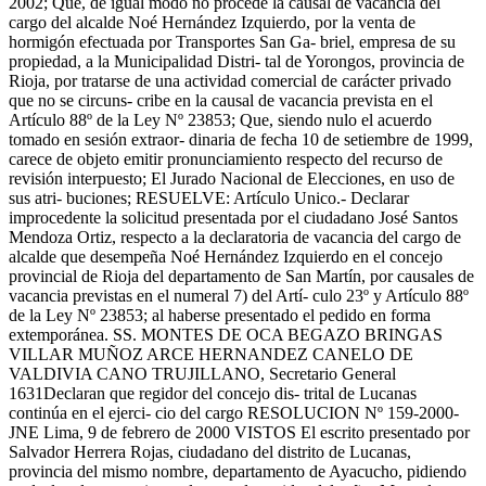
2002; Que, de igual modo no procede la causal de vacancia del
cargo del alcalde Noé Hernández Izquierdo, por la venta de
hormigón efectuada por Transportes San Ga- briel, empresa de su
propiedad, a la Municipalidad Distri- tal de Yorongos, provincia de
Rioja, por tratarse de una actividad comercial de carácter privado
que no se circuns- cribe en la causal de vacancia prevista en el
Artículo 88º de la Ley Nº 23853; Que, siendo nulo el acuerdo
tomado en sesión extraor- dinaria de fecha 10 de setiembre de 1999,
carece de objeto emitir pronunciamiento respecto del recurso de
revisión interpuesto; El Jurado Nacional de Elecciones, en uso de
sus atri- buciones; RESUELVE: Artículo Unico.- Declarar
improcedente la solicitud presentada por el ciudadano José Santos
Mendoza Ortiz, respecto a la declaratoria de vacancia del cargo de
alcalde que desempeña Noé Hernández Izquierdo en el concejo
provincial de Rioja del departamento de San Martín, por causales de
vacancia previstas en el numeral 7) del Artí- culo 23º y Artículo 88º
de la Ley Nº 23853; al haberse presentado el pedido en forma
extemporánea. SS. MONTES DE OCA BEGAZO BRINGAS
VILLAR MUÑOZ ARCE HERNANDEZ CANELO DE
VALDIVIA CANO TRUJILLANO, Secretario General
1631Declaran que regidor del concejo dis- trital de Lucanas
continúa en el ejerci- cio del cargo RESOLUCION Nº 159-2000-
JNE Lima, 9 de febrero de 2000 VISTOS El escrito presentado por
Salvador Herrera Rojas, ciudadano del distrito de Lucanas,
provincia del mismo nombre, departamento de Ayacucho, pidiendo