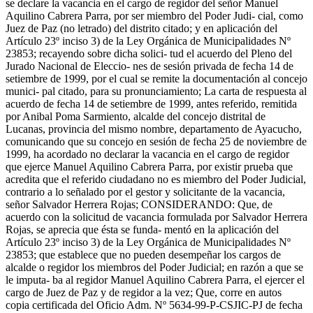
se declare la vacancia en el cargo de regidor del señor Manuel
Aquilino Cabrera Parra, por ser miembro del Poder Judi- cial, como
Juez de Paz (no letrado) del distrito citado; y en aplicación del
Artículo 23º inciso 3) de la Ley Orgánica de Municipalidades Nº
23853; recayendo sobre dicha solici- tud el acuerdo del Pleno del
Jurado Nacional de Eleccio- nes de sesión privada de fecha 14 de
setiembre de 1999, por el cual se remite la documentación al concejo
munici- pal citado, para su pronunciamiento; La carta de respuesta al
acuerdo de fecha 14 de setiembre de 1999, antes referido, remitida
por Anibal Poma Sarmiento, alcalde del concejo distrital de
Lucanas, provincia del mismo nombre, departamento de Ayacucho,
comunicando que su concejo en sesión de fecha 25 de noviembre de
1999, ha acordado no declarar la vacancia en el cargo de regidor
que ejerce Manuel Aquilino Cabrera Parra, por existir prueba que
acredita que el referido ciudadano no es miembro del Poder Judicial,
contrario a lo señalado por el gestor y solicitante de la vacancia,
señor Salvador Herrera Rojas; CONSIDERANDO: Que, de
acuerdo con la solicitud de vacancia formulada por Salvador Herrera
Rojas, se aprecia que ésta se funda- mentó en la aplicación del
Artículo 23º inciso 3) de la Ley Orgánica de Municipalidades Nº
23853; que establece que no pueden desempeñar los cargos de
alcalde o regidor los miembros del Poder Judicial; en razón a que se
le imputa- ba al regidor Manuel Aquilino Cabrera Parra, el ejercer el
cargo de Juez de Paz y de regidor a la vez; Que, corre en autos
copia certificada del Oficio Adm. Nº 5634-99-P-CSJIC-PJ de fecha