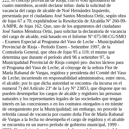
222, el concejo provincial de Rioja, con el voto aprobatorio de
cuatro miembros, acordó declarar infun- dada la solicitud de
vacancia del cargo de alcalde de Noé Hernández Izquierdo,
presentada por el ciudadano José Santos Mendoza Ortíz, según obra
de fojas 67 a 70; expidiéndose la Resolución de Alcaldía Nº 260-99-
A/MPR, de fojas 162; Que, uno de los argumentos del ciudadano
José Santos Mendoza Ortiz, para solicitar la declaratoria de vacancia
del cargo de alcalde, está basado en el Informe Nº 075-98-CG/SMO
- Examen Especial al Programa del Vaso de Leche - Municipalidad
Provincial de Rioja - Período Enero - Setiembre 1997, de la
Contraloría General, que obra de fojas 95 a 119; el mismo que
determina que durante el período abril 96 a setiembre 97, la
Municipalidad Provincial de Rioja compró pro- ductos lácteos para
el Programa del Vaso de Leche, al cónyuge de la señora Flor de
María Rabanal de Vargas, regidora y presidenta del Comité del Vaso
de Leche; incurriendo en responsabilidad administrativa, entre otros,
el alcalde; por lo que dicha autoridad se encontra- ría incursa en el
numeral 7) del Artículo 23º de la Ley Nº 23853, que dispone que no
pueden desempeñar los cargos de alcalde y regidores las personas
naturales y los representantes legales de las sociedades que tengan
interés en las concesiones o en los contratos otorgados o en trámite
de otorgamiento por la Municipalidad; sin embargo, no procede la
referida causal de vacancia por cuanto doña Flor de María Rabanal
de Vargas a la fecha no desempeña el cargo de regidora y el alcalde
se encuentra en un nuevo período de gobierno municipal, 1999 -