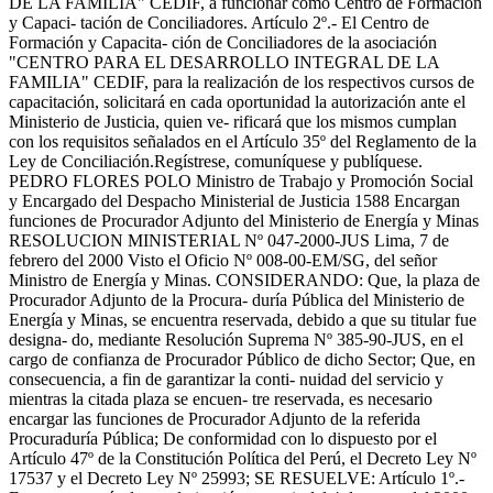
DE LA FAMILIA" CEDIF, a funcionar como Centro de Formación
y Capaci- tación de Conciliadores. Artículo 2º.- El Centro de
Formación y Capacita- ción de Conciliadores de la asociación
"CENTRO PARA EL DESARROLLO INTEGRAL DE LA
FAMILIA" CEDIF, para la realización de los respectivos cursos de
capacitación, solicitará en cada oportunidad la autorización ante el
Ministerio de Justicia, quien ve- rificará que los mismos cumplan
con los requisitos señalados en el Artículo 35º del Reglamento de la
Ley de Conciliación.Regístrese, comuníquese y publíquese.
PEDRO FLORES POLO Ministro de Trabajo y Promoción Social
y Encargado del Despacho Ministerial de Justicia 1588 Encargan
funciones de Procurador Adjunto del Ministerio de Energía y Minas
RESOLUCION MINISTERIAL Nº 047-2000-JUS Lima, 7 de
febrero del 2000 Visto el Oficio Nº 008-00-EM/SG, del señor
Ministro de Energía y Minas. CONSIDERANDO: Que, la plaza de
Procurador Adjunto de la Procura- duría Pública del Ministerio de
Energía y Minas, se encuentra reservada, debido a que su titular fue
designa- do, mediante Resolución Suprema Nº 385-90-JUS, en el
cargo de confianza de Procurador Público de dicho Sector; Que, en
consecuencia, a fin de garantizar la conti- nuidad del servicio y
mientras la citada plaza se encuen- tre reservada, es necesario
encargar las funciones de Procurador Adjunto de la referida
Procuraduría Pública; De conformidad con lo dispuesto por el
Artículo 47º de la Constitución Política del Perú, el Decreto Ley Nº
17537 y el Decreto Ley Nº 25993; SE RESUELVE: Artículo 1º.-