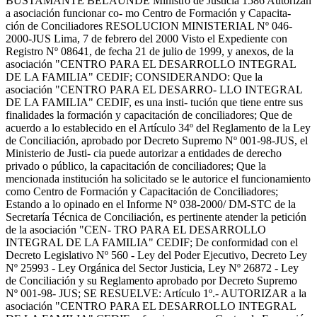
BUSTAMANTE BELAUNDE Ministro de Justicia 1586 Autorizan
a asociación funcionar co- mo Centro de Formación y Capacita-
ción de Conciliadores RESOLUCION MINISTERIAL Nº 046-
2000-JUS Lima, 7 de febrero del 2000 Visto el Expediente con
Registro Nº 08641, de fecha 21 de julio de 1999, y anexos, de la
asociación "CENTRO PARA EL DESARROLLO INTEGRAL
DE LA FAMILIA" CEDIF; CONSIDERANDO: Que la
asociación "CENTRO PARA EL DESARRO- LLO INTEGRAL
DE LA FAMILIA" CEDIF, es una insti- tución que tiene entre sus
finalidades la formación y capacitación de conciliadores; Que de
acuerdo a lo establecido en el Artículo 34º del Reglamento de la Ley
de Conciliación, aprobado por Decreto Supremo Nº 001-98-JUS, el
Ministerio de Justi- cia puede autorizar a entidades de derecho
privado o público, la capacitación de conciliadores; Que la
mencionada institución ha solicitado se le autorice el funcionamiento
como Centro de Formación y Capacitación de Conciliadores;
Estando a lo opinado en el Informe Nº 038-2000/ DM-STC de la
Secretaría Técnica de Conciliación, es pertinente atender la petición
de la asociación "CEN- TRO PARA EL DESARROLLO
INTEGRAL DE LA FAMILIA" CEDIF; De conformidad con el
Decreto Legislativo Nº 560 - Ley del Poder Ejecutivo, Decreto Ley
Nº 25993 - Ley Orgánica del Sector Justicia, Ley Nº 26872 - Ley
de Conciliación y su Reglamento aprobado por Decreto Supremo
Nº 001-98- JUS; SE RESUELVE: Artículo 1º.- AUTORIZAR a la
asociación "CENTRO PARA EL DESARROLLO INTEGRAL