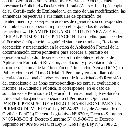
con un Certificado de Explotador de Servicios Aéreos, deberán
presentar la Solicitud - Declaración Jurada (Anexo 1, 1.1), la copia
de su Certifi- cado de Explotador y, en caso de una modificación, las
enmiendas respectivas a sus manuales de operación, de
mantenimiento y las especificaciones de operación, si corresponden.
En ambos casos deberá cumplir con el pago de los derechos
respectivos 4. TRAMITE DE LA SOLICITUD PARA ACCE-
DER AL PERMISO DE OPERACION. La solicitud para acceder
al Permiso de Operación seguirá el siguiente trámite: a) Revisión,
aceptación y presentación en la etapa de Aplicación Formal de la
documentación correspondiente para acceder al permiso de
operación solicitado, de ser el caso, a fin de obtener el Acta de
Aplicación Formal. b) Revisión, aceptación y presentación de la
documen- tación ante la Dirección de Circulación Aérea (DCA). c)
Publicación en el Diario Oficial El Peruano y en otro diario de
circulación nacional el aviso resumen de lo solicitado.d) Remisión
del expediente a las áreas correspondien- tes para su evaluación e
informe. e) Audiencia Pública, si corresponde, en el caso de
solicitudes de Permiso de Operación Internacional. f) Resolución
Directoral otorgando o denegando el Permiso de Operación.
PARTE II PERMISO DE VUELO 1. BASE LEGAL PARA UN
PERMISO DE VUELO a) Ley Nº 24882 "Ley de Aeronáutica
Civil del Perú" b) Decreto Legislativo Nº 670 c) Decreto Supremo
Nº 054-88-TC d) Decreto Supremo Nº 019-90-TC e) Decreto
Supremo Nº 009-96-MTC f) Ley Nº 26917 g) Ley Nº 27085 2.