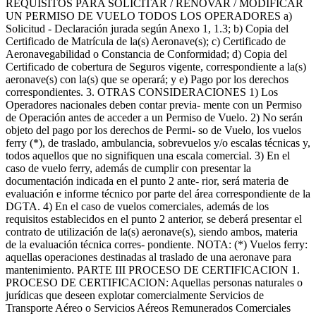
REQUISITOS PARA SOLICITAR / RENOVAR / MODIFICAR
UN PERMISO DE VUELO TODOS LOS OPERADORES a)
Solicitud - Declaración jurada según Anexo 1, 1.3; b) Copia del
Certificado de Matrícula de la(s) Aeronave(s); c) Certificado de
Aeronavegabilidad o Constancia de Conformidad; d) Copia del
Certificado de cobertura de Seguros vigente, correspondiente a la(s)
aeronave(s) con la(s) que se operará; y e) Pago por los derechos
correspondientes. 3. OTRAS CONSIDERACIONES 1) Los
Operadores nacionales deben contar previa- mente con un Permiso
de Operación antes de acceder a un Permiso de Vuelo. 2) No serán
objeto del pago por los derechos de Permi- so de Vuelo, los vuelos
ferry (*), de traslado, ambulancia, sobrevuelos y/o escalas técnicas y,
todos aquellos que no signifiquen una escala comercial. 3) En el
caso de vuelo ferry, además de cumplir con presentar la
documentación indicada en el punto 2 ante- rior, será materia de
evaluación e informe técnico por parte del área correspondiente de la
DGTA. 4) En el caso de vuelos comerciales, además de los
requisitos establecidos en el punto 2 anterior, se deberá presentar el
contrato de utilización de la(s) aeronave(s), siendo ambos, materia
de la evaluación técnica corres- pondiente. NOTA: (*) Vuelos ferry:
aquellas operaciones destinadas al traslado de una aeronave para
mantenimiento. PARTE III PROCESO DE CERTIFICACION 1.
PROCESO DE CERTIFICACION: Aquellas personas naturales o
jurídicas que deseen explotar comercialmente Servicios de
Transporte Aéreo o Servicios Aéreos Remunerados Comerciales