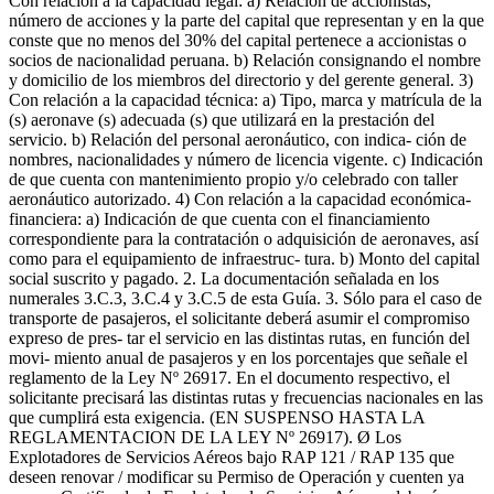
Con relación a la capacidad legal: a) Relación de accionistas,
número de acciones y la parte del capital que representan y en la que
conste que no menos del 30% del capital pertenece a accionistas o
socios de nacionalidad peruana. b) Relación consignando el nombre
y domicilio de los miembros del directorio y del gerente general. 3)
Con relación a la capacidad técnica: a) Tipo, marca y matrícula de la
(s) aeronave (s) adecuada (s) que utilizará en la prestación del
servicio. b) Relación del personal aeronáutico, con indica- ción de
nombres, nacionalidades y número de licencia vigente. c) Indicación
de que cuenta con mantenimiento propio y/o celebrado con taller
aeronáutico autorizado. 4) Con relación a la capacidad económica-
financiera: a) Indicación de que cuenta con el financiamiento
correspondiente para la contratación o adquisición de aeronaves, así
como para el equipamiento de infraestruc- tura. b) Monto del capital
social suscrito y pagado. 2. La documentación señalada en los
numerales 3.C.3, 3.C.4 y 3.C.5 de esta Guía. 3. Sólo para el caso de
transporte de pasajeros, el solicitante deberá asumir el compromiso
expreso de pres- tar el servicio en las distintas rutas, en función del
movi- miento anual de pasajeros y en los porcentajes que señale el
reglamento de la Ley Nº 26917. En el documento respectivo, el
solicitante precisará las distintas rutas y frecuencias nacionales en las
que cumplirá esta exigencia. (EN SUSPENSO HASTA LA
REGLAMENTACION DE LA LEY Nº 26917). Ø Los
Explotadores de Servicios Aéreos bajo RAP 121 / RAP 135 que
deseen renovar / modificar su Permiso de Operación y cuenten ya